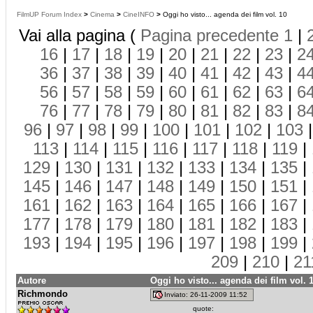
FilmUP Forum Index
>
Cinema
>
CineINFO
>
Oggi ho visto... agenda dei film vol. 10
Vai alla pagina (
Pagina precedente
1
|
16
|
17
|
18
|
19
|
20
|
21
|
22
|
23
|
2
36
|
37
|
38
|
39
|
40
|
41
|
42
|
43
|
4
56
|
57
|
58
|
59
|
60
|
61
|
62
|
63
|
6
76
|
77
|
78
|
79
|
80
|
81
|
82
|
83
|
8
96
|
97
|
98
|
99
|
100
|
101
|
102
|
103
113
|
114
|
115
|
116
|
117
|
118
|
119
|
129
|
130
|
131
|
132
|
133
|
134
|
135
|
145
|
146
|
147
|
148
|
149
|
150
|
151
|
161
|
162
|
163
|
164
|
165
|
166
|
167
|
177
|
178
|
179
|
180
|
181
|
182
|
183
|
193
|
194
|
195
|
196
|
197
|
198
|
199
|
209
|
210
|
21
Autore
Oggi ho visto... agenda dei film vol. 
Richmondo
Inviato: 26-11-2009 11:52
quote: