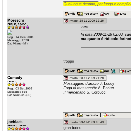
Qualunque destino, per lungo e complica
Moreschi
Inviato: 28-11-2009 12:26
quote:
In data 2009-11-28 02:00, san
Reg.: 14 Gen 2006
ma quanto è ridicolo farinot
Messaggi: 2038
Da: Milano (MI)
troppo
Comedy
Inviato: 28-11-2009 21:28
Messaggero d'amore
J. Losey
Fuga di mezzanotte
A. Parker
Reg.: 03 Set 2007
Messaggi: 635
Il mercenario
S. Corbucci
Da: Siracusa (SR)
joeblack
Inviato: 29-11-2009 08:43
gran torino