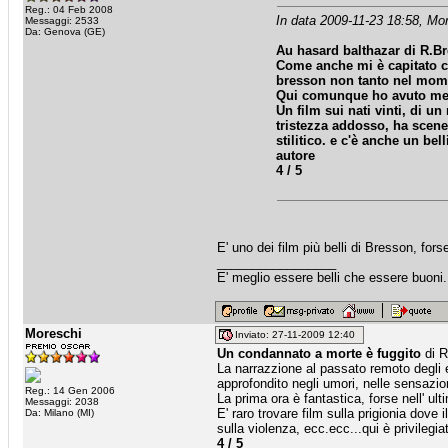
Reg.: 04 Feb 2008
In data 2009-11-23 18:58, Mor
Messaggi: 2533
Da: Genova (GE)
Au hasard balthazar
di R.B
Come anche mi è capitato co
bresson non tanto nel mome
Qui comunque ho avuto meno 
Un film sui nati vinti, di 
tristezza addosso, ha scen
stilitico. e c'è anche un 
autore
4 / 5
E' uno dei film più belli di Bresson, forse
_________________
E' meglio essere belli che essere buoni
Moreschi
Inviato: 27-11-2009 12:40
Un condannato a morte è fuggito
di R
La narrazzione al passato remoto degli e
approfondito negli umori, nelle sensazio
Reg.: 14 Gen 2006
La prima ora è fantastica, forse nell' ult
Messaggi: 2038
E' raro trovare film sulla prigionia dove i
Da: Milano (MI)
sulla violenza, ecc.ecc...qui è privilegia
4 / 5