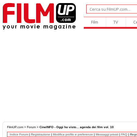
Film
TV
C
FilmUP.com
>
Forum
>
CineINFO - Oggi ho visto... agenda dei film vol. 10
Indice Forum
|
Registrazione
|
Modifica profilo e preferenze
|
Messaggi privati
|
FAQ
|
Reg