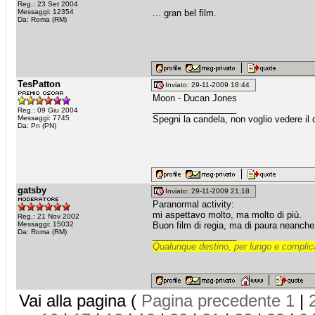
Reg.: 23 Set 2004
Messaggi: 12354
... gran bel film.
Da: Roma (RM)
TesPatton
Inviato: 29-11-2009 18:44
Moon - Ducan Jones
_________________
Reg.: 09 Giu 2004
Messaggi: 7745
Spegni la candela, non voglio vedere il c
Da: Pn (PN)
gatsby
Inviato: 29-11-2009 21:18
Paranormal activity:
mi aspettavo molto, ma molto di più.
Reg.: 21 Nov 2002
Messaggi: 15032
Buon film di regia, ma di paura neanche
Da: Roma (RM)
_________________
Qualunque destino, per lungo e complica
Vai alla pagina (
Pagina precedente
1
|