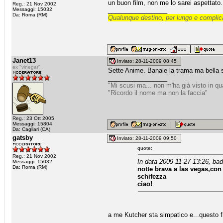
un buon film, non me lo sarei aspettato.
Reg.: 21 Nov 2002
Messaggi: 15032
_________________
Da: Roma (RM)
Qualunque destino, per lungo e complica
Janet13
Inviato: 28-11-2009 08:45
ex "vinegar"
Sette Anime. Banale la trama ma bella s
_________________
"Mi scusi ma... non m'ha già visto in q
"Ricordo il nome ma non la faccia"
Reg.: 23 Ott 2005
Messaggi: 15804
Da: Cagliari (CA)
gatsby
Inviato: 28-11-2009 09:50
quote:
Reg.: 21 Nov 2002
In data 2009-11-27 13:26, bad
Messaggi: 15032
Da: Roma (RM)
notte brava a las vegas,con
schifezza
ciao!
a me Kutcher sta simpatico e...questo f
_________________