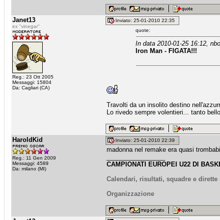
Janet13
Inviato: 25-01-2010 22:35
ex "vinegar"
quote:
In data 2010-01-25 16:12, nbo
Iron Man - FIGATA!!!
Reg.: 23 Ott 2005
Messaggi: 15804
Da: Cagliari (CA)
Travolti da un insolito destino nell'azzu
Lo rivedo sempre volentieri... tanto bel
HaroldKid
Inviato: 25-01-2010 22:39
madonna nel remake era quasi trombabi
_________________
Reg.: 11 Gen 2009
Messaggi: 4589
CAMPIONATI EUROPEI U22 DI BASKE
Da: milano (MI)
Calendari, risultati, squadre e dirett
Organizzazione