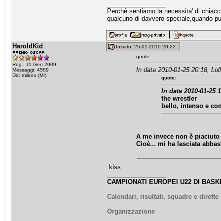
_________________
Perchè sentiamo la necessita' di chiacche
qualcuno di davvero speciale,quando puo
HaroldKid
Inviato: 25-01-2010 20:22
quote:
Reg.: 11 Gen 2009
In data 2010-01-25 20:18, Loll
Messaggi: 4589
Da: milano (MI)
quote:
In data 2010-01-25 1
the wrestler
bello, intenso e c
A me invece non è piaciuto 
Cioè... mi ha lasciata abbas
:kiss:
_________________
CAMPIONATI EUROPEI U22 DI BASKE
Calendari, risultati, squadre e dirett
Organizzazione