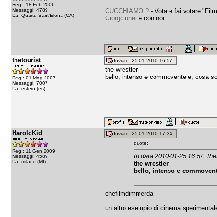
_________________
Reg.: 18 Feb 2006
Messaggi: 4789
CUCCHIAMO ?
- Vota e fai votare "Fi
Da: Quartu Sant'Elena (CA)
Giorgclunei
è con noi
thetourist
Inviato: 25-01-2010 16:57
the wrestler
bello, intenso e commovente e, cosa sc
Reg.: 01 Mag 2007
Messaggi: 7007
Da: estero (es)
HaroldKid
Inviato: 25-01-2010 17:34
quote:
Reg.: 11 Gen 2009
In data 2010-01-25 16:57, thet
Messaggi: 4589
Da: milano (MI)
the wrestler
bello, intenso e commovent
chefilmdimmerda
un altro esempio di cinema sperimentale
_________________