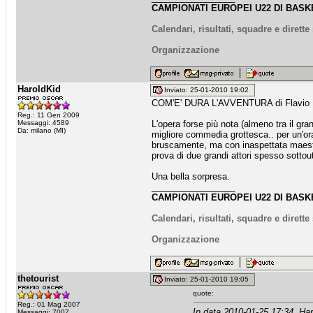
CAMPIONATI EUROPEI U22 DI BASKE
Calendari, risultati, squadre e dirett
Organizzazione
HaroldKid
Inviato: 25-01-2010 19:02
COM'E' DURA L'AVVENTURA di Flavio 
Reg.: 11 Gen 2009
Messaggi: 4589
L'opera forse più nota (almeno tra il gra
Da: milano (MI)
migliore commedia grottesca.. per un'ora b
bruscamente, ma con inaspettata maestri
prova di due grandi attori spesso sottouti
Una bella sorpresa.
_________________
CAMPIONATI EUROPEI U22 DI BASKE
Calendari, risultati, squadre e dirett
Organizzazione
thetourist
Inviato: 25-01-2010 19:05
quote:
Reg.: 01 Mag 2007
In data 2010-01-25 17:34, Har
Messaggi: 7007