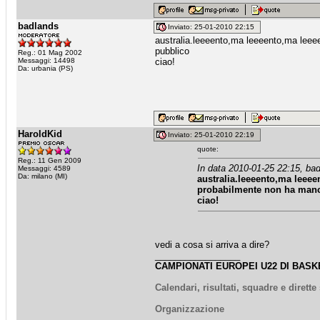
badlands
Inviato: 25-01-2010 22:15
australia.leeeento,ma leeeento,ma leee
pubblico
Reg.: 01 Mag 2002
Messaggi: 14498
ciao!
Da: urbania (PS)
HaroldKid
Inviato: 25-01-2010 22:19
quote:
Reg.: 11 Gen 2009
In data 2010-01-25 22:15, bad
Messaggi: 4589
Da: milano (MI)
australia.leeeento,ma leeee
probabilmente non ha man
ciao!
vedi a cosa si arriva a dire?
_________________
CAMPIONATI EUROPEI U22 DI BASKE
Calendari, risultati, squadre e dirett
Organizzazione