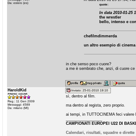
Da: estero (es)
quote:
In data 2010-01-25 1
the wrestler
bello, intenso e c
chefilmdimmerda
un altro esempio di cinema 
in che senso poco cuore?
a me è sembrato che, anzi, di cuore c
HaroldKid
Inviato: 25-01-2010 19:10
sì, dentro al film.
Reg.: 11 Gen 2009
Messaggi: 4589
ma dentro al regista, zero proprio.
Da: milano (MI)
ai tempi, in TUTTOCINEMA feci valere le
_________________
CAMPIONATI EUROPEI U22 DI BASKE
Calendari, risultati, squadre e dirett