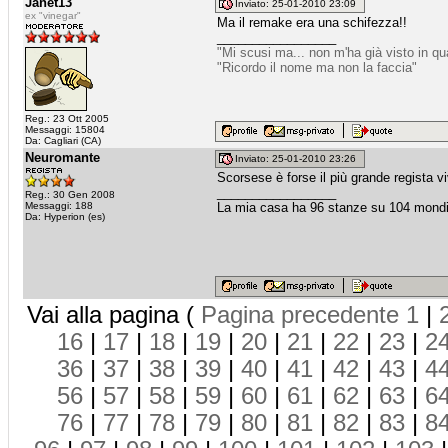
Janet13
Inviato: 25-01-2010 23:09
ex "vinegar"
Ma il remake era una schifezza!!
_________________
"Mi scusi ma... non m'ha già visto in q
"Ricordo il nome ma non la faccia"
Reg.: 23 Ott 2005
Messaggi: 15804
Da: Cagliari (CA)
Neuromante
Inviato: 25-01-2010 23:26
Scorsese è forse il più grande regista v
_________________
Reg.: 30 Gen 2008
Messaggi: 188
La mia casa ha 96 stanze su 104 mondi
Da: Hyperion (es)
Vai alla pagina (
Pagina precedente
1
|
16
|
17
|
18
|
19
|
20
|
21
|
22
|
23
|
2
36
|
37
|
38
|
39
|
40
|
41
|
42
|
43
|
4
56
|
57
|
58
|
59
|
60
|
61
|
62
|
63
|
6
76
|
77
|
78
|
79
|
80
|
81
|
82
|
83
|
8