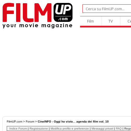
Film
TV
C
FilmUP.com
>
Forum
>
CineINFO - Oggi ho visto... agenda dei film vol. 10
Indice Forum
|
Registrazione
|
Modifica profilo e preferenze
|
Messaggi privati
|
FAQ
|
Reg