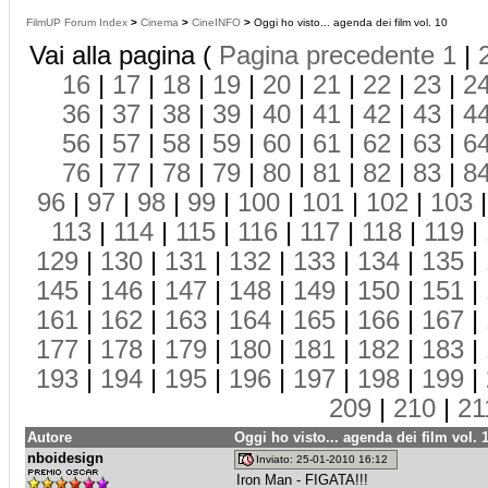
FilmUP Forum Index
>
Cinema
>
CineINFO
>
Oggi ho visto... agenda dei film vol. 10
Vai alla pagina (
Pagina precedente
1
|
16
|
17
|
18
|
19
|
20
|
21
|
22
|
23
|
2
36
|
37
|
38
|
39
|
40
|
41
|
42
|
43
|
4
56
|
57
|
58
|
59
|
60
|
61
|
62
|
63
|
6
76
|
77
|
78
|
79
|
80
|
81
|
82
|
83
|
8
96
|
97
|
98
|
99
|
100
|
101
|
102
|
103
113
|
114
|
115
|
116
|
117
|
118
|
119
|
129
|
130
|
131
|
132
|
133
|
134
|
135
|
145
|
146
|
147
|
148
|
149
|
150
|
151
|
161
|
162
|
163
|
164
|
165
|
166
|
167
|
177
|
178
|
179
|
180
|
181
|
182
|
183
|
193
|
194
|
195
|
196
|
197
|
198
|
199
|
209
|
210
|
21
Autore
Oggi ho visto... agenda dei film vol. 
nboidesign
Inviato: 25-01-2010 16:12
Iron Man - FIGATA!!!