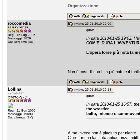
Organizzazione
roccomedia
Inviato: 25-01-2010 20:09
quote:
Reg.: 15 Lug 2005
In data 2010-01-25 19:02, Har
Messaggi: 3829
Da: Bergamo (BG)
COM'E' DURA L'AVVENTURA 
L'opera forse più nota (alm
Non è così. Il suo film più noto è il thr
Lollina
Inviato: 25-01-2010 20:18
ex "lolly19"
quote:
In data 2010-01-25 16:57, thet
the wrestler
Reg.: 11 Gen 2002
bello, intenso e commovent
Messaggi: 19693
Da: albenga (SV)
A me invece non è piaciuto per niente.
Cioè... mi ha lasciata abbastanza indiff