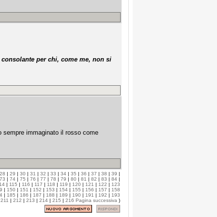
 consolante per chi, come me, non si
. ho sempre immaginato il rosso come
28
|
29
|
30
|
31
|
32
|
33
|
34
|
35
|
36
|
37
|
38
|
39
|
73
|
74
|
75
|
76
|
77
|
78
|
79
|
80
|
81
|
82
|
83
|
84
|
14
|
115
|
116
|
117
|
118
|
119
|
120
|
121
|
122
|
123
9
|
150
|
151
|
152
|
153
|
154
|
155
|
156
|
157
|
158
4
|
185
|
186
|
187
|
188
|
189
|
190
|
191
|
192
|
193
|
211
|
212
|
213
|
214
|
215
|
216
Pagina successiva
)