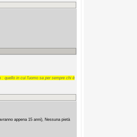
 : quello in cui l'uomo sa per sempre chi è
 avranno appena 15 anni), Nessuna pietà