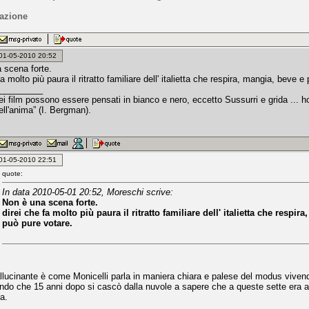
azione
: 01-05-2010 20:52
 scena forte.
fa molto più paura il ritratto familiare dell' italietta che respira, mangia, beve 
_________
miei film possono essere pensati in bianco e nero, eccetto Sussurri e grida ..
dell'anima” (I. Bergman).
: 01-05-2010 22:51
quote:
In data 2010-05-01 20:52, Moreschi scrive:
Non è una scena forte.
direi che fa molto più paura il ritratto familiare dell' italietta che respi
può pure votare.
llucinante è come Monicelli parla in maniera chiara e palese del modus viven
do che 15 anni dopo si cascò dalla nuvole a sapere che a queste sette era affi
a.