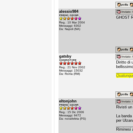
alessio984
Inviato
GHOST RI
Reg.: 10 Mar 2004
Messaggi: 6302
Da: Napoli (NA)
gatsby
Inviato
Diritto di
bellissim
Reg.: 21 Nov 2002
Messaggi: 15032
________
Da: Roma (RM)
Qualunque
eltonjohn
Inviato
Rivisti un
Reg.: 15 Dic 2006
Messaggi: 9472
La banda 
Da: novafeltria (PS)
per Ulzan
________
Riminesi a 