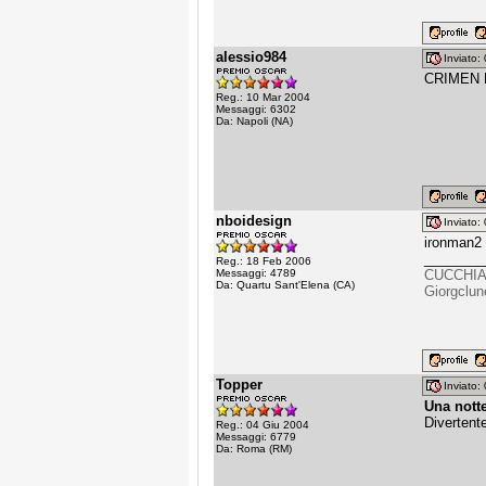
alessio984
Inviato
CRIMEN F
Reg.: 10 Mar 2004
Messaggi: 6302
Da: Napoli (NA)
nboidesign
Inviato
ironman2
________
Reg.: 18 Feb 2006
Messaggi: 4789
CUCCHI
Da: Quartu Sant'Elena (CA)
Giorgclun
Topper
Inviato
Una notte
Divertent
Reg.: 04 Giu 2004
Messaggi: 6779
Da: Roma (RM)