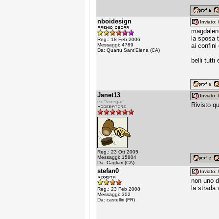
nboidesign
Inviato
magdalen
la sposa 
Reg.: 18 Feb 2006
Messaggi: 4789
ai confini
Da: Quartu Sant'Elena (CA)
belli tutti 
Janet13
Inviato
ex "vinegar"
Rivisto q
Reg.: 23 Ott 2005
Messaggi: 15804
Da: Cagliari (CA)
stefan0
Inviato
non uno 
la strada
Reg.: 23 Feb 2008
Messaggi: 302
Da: castelliri (FR)