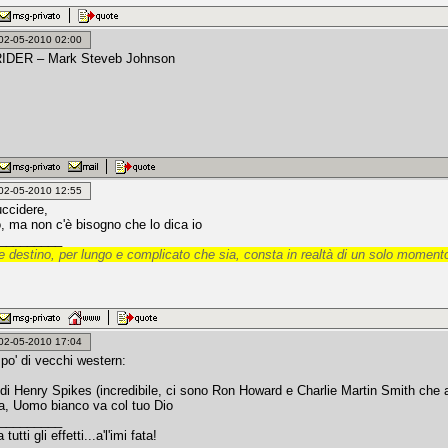
: 02-05-2010 02:00
DER – Mark Steveb Johnson
: 02-05-2010 12:55
 uccidere,
o, ma non c'è bisogno che lo dica io
_________
 destino, per lungo e complicato che sia, consta in realtà di un solo momento
: 02-05-2010 17:04
 po' di vecchi western:
di Henry Spikes (incredibile, ci sono Ron Howard e Charlie Martin Smith che
a, Uomo bianco va col tuo Dio
_________
tutti gli effetti...a'l'imi fata!