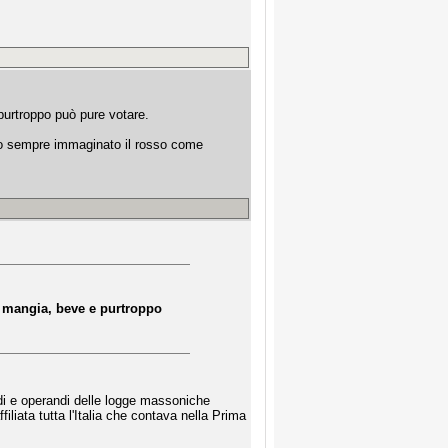
e purtroppo può pure votare.
. ho sempre immaginato il rosso come
ra, mangia, beve e purtroppo
di e operandi delle logge massoniche
liata tutta l'Italia che contava nella Prima