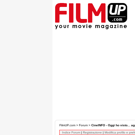
FilmUP.com
>
Forum
>
CineINFO - Oggi ho visto... ag
Indice Forum
|
Registrazione
|
Modifica profilo e pre