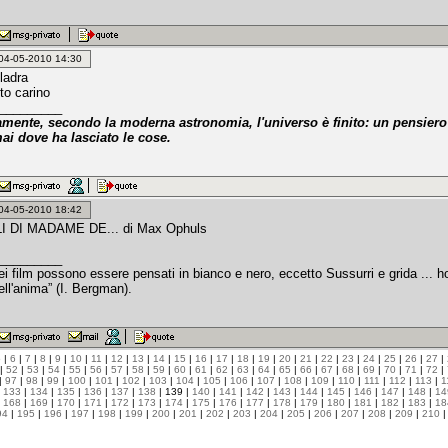
: 04-05-2010 14:30
ladra
to carino
_________
amente, secondo la moderna astronomia, l'universo è finito: un pensiero
ai dove ha lasciato le cose.
: 04-05-2010 18:42
LI DI MADAME DE... di Max Ophuls
_________
miei film possono essere pensati in bianco e nero, eccetto Sussurri e grida ..
dell'anima” (I. Bergman).
5
|
6
|
7
|
8
|
9
|
10
|
11
|
12
|
13
|
14
|
15
|
16
|
17
|
18
|
19
|
20
|
21
|
22
|
23
|
24
|
25
|
26
|
27
|
|
52
|
53
|
54
|
55
|
56
|
57
|
58
|
59
|
60
|
61
|
62
|
63
|
64
|
65
|
66
|
67
|
68
|
69
|
70
|
71
|
72
|
|
97
|
98
|
99
|
100
|
101
|
102
|
103
|
104
|
105
|
106
|
107
|
108
|
109
|
110
|
111
|
112
|
113
|
1
|
133
|
134
|
135
|
136
|
137
|
138
| 139 |
140
|
141
|
142
|
143
|
144
|
145
|
146
|
147
|
148
|
14
|
168
|
169
|
170
|
171
|
172
|
173
|
174
|
175
|
176
|
177
|
178
|
179
|
180
|
181
|
182
|
183
|
18
94
|
195
|
196
|
197
|
198
|
199
|
200
|
201
|
202
|
203
|
204
|
205
|
206
|
207
|
208
|
209
|
210