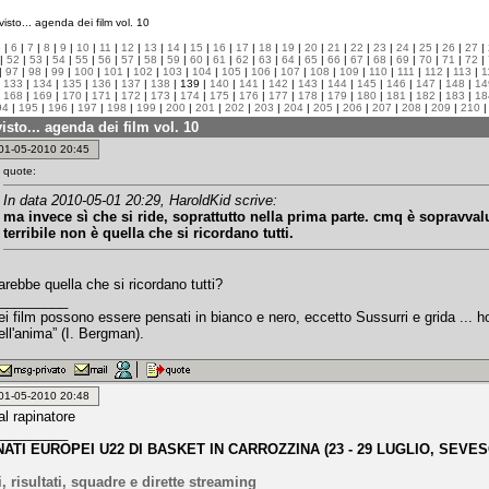
isto... agenda dei film vol. 10
5
|
6
|
7
|
8
|
9
|
10
|
11
|
12
|
13
|
14
|
15
|
16
|
17
|
18
|
19
|
20
|
21
|
22
|
23
|
24
|
25
|
26
|
27
|
|
52
|
53
|
54
|
55
|
56
|
57
|
58
|
59
|
60
|
61
|
62
|
63
|
64
|
65
|
66
|
67
|
68
|
69
|
70
|
71
|
72
|
|
97
|
98
|
99
|
100
|
101
|
102
|
103
|
104
|
105
|
106
|
107
|
108
|
109
|
110
|
111
|
112
|
113
|
1
|
133
|
134
|
135
|
136
|
137
|
138
| 139 |
140
|
141
|
142
|
143
|
144
|
145
|
146
|
147
|
148
|
14
|
168
|
169
|
170
|
171
|
172
|
173
|
174
|
175
|
176
|
177
|
178
|
179
|
180
|
181
|
182
|
183
|
18
94
|
195
|
196
|
197
|
198
|
199
|
200
|
201
|
202
|
203
|
204
|
205
|
206
|
207
|
208
|
209
|
210
isto... agenda dei film vol. 10
: 01-05-2010 20:45
quote:
In data 2010-05-01 20:29, HaroldKid scrive:
ma invece sì che si ride, soprattutto nella prima parte. cmq è sopravval
terribile non è quella che si ricordano tutti.
rebbe quella che si ricordano tutti?
_________
miei film possono essere pensati in bianco e nero, eccetto Sussurri e grida ..
dell'anima” (I. Bergman).
: 01-05-2010 20:48
 al rapinatore
_________
ATI EUROPEI U22 DI BASKET IN CARROZZINA (23 - 29 LUGLIO, SEVES
, risultati, squadre e dirette streaming