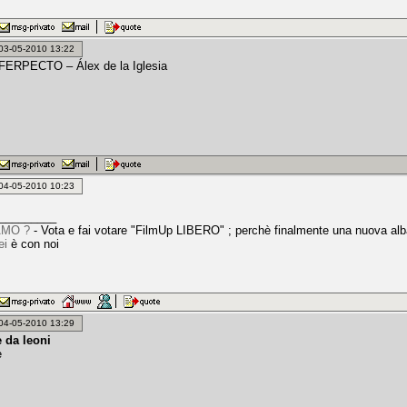
: 03-05-2010 13:22
ERPECTO – Álex de la Iglesia
: 04-05-2010 10:23
_________
AMO ?
- Vota e fai votare "FilmUp LIBERO" ; perchè finalmente una nuova alb
ei
è con noi
: 04-05-2010 13:29
 da leoni
e