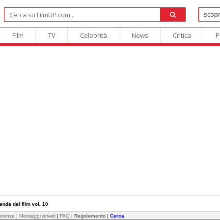
Film
TV
Celebrità
News
Critica
P
enda dei film vol. 10
ferenze
|
Messaggi privati
|
FAQ
|
Regolamento
|
Cerca