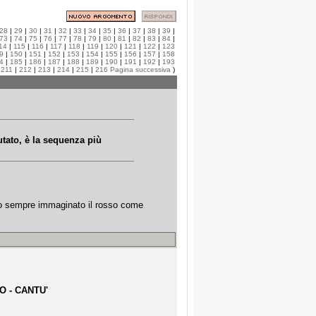
28
|
29
|
30
|
31
|
32
|
33
|
34
|
35
|
36
|
37
|
38
|
39
|
73
|
74
|
75
|
76
|
77
|
78
|
79
|
80
|
81
|
82
|
83
|
84
|
14
|
115
|
116
|
117
|
118
|
119
|
120
|
121
|
122
|
123
9
|
150
|
151
|
152
|
153
|
154
|
155
|
156
|
157
|
158
4
|
185
|
186
|
187
|
188
|
189
|
190
|
191
|
192
|
193
|
211
|
212
|
213
|
214
|
215
|
216
Pagina successiva
)
utato, è la sequenza più
. ho sempre immaginato il rosso come
O - CANTU'