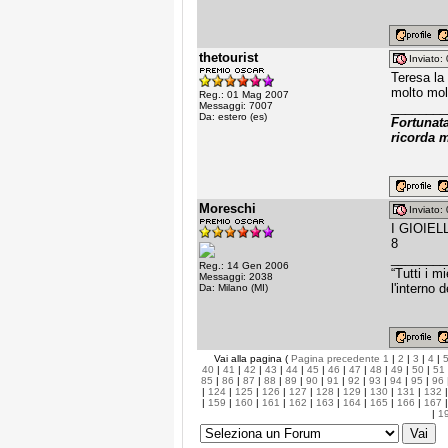
thetourist
Inviato
Teresa la 
molto mol
Reg.: 01 Mag 2007
Messaggi: 7007
________
Da: estero (es)
Fortunat
ricorda m
Moreschi
Inviato
I GIOIEL
8
________
Reg.: 14 Gen 2006
“Tutti i 
Messaggi: 2038
l'interno 
Da: Milano (MI)
Vai alla pagina (
Pagina precedente
1
|
2
|
3
|
4
|
40
|
41
|
42
|
43
|
44
|
45
|
46
|
47
|
48
|
49
|
50
|
51
85
|
86
|
87
|
88
|
89
|
90
|
91
|
92
|
93
|
94
|
95
|
96
|
124
|
125
|
126
|
127
|
128
|
129
|
130
|
131
|
132
|
159
|
160
|
161
|
162
|
163
|
164
|
165
|
166
|
167
|
1