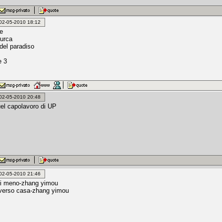
: 02-05-2010 18:12
e
turca
 del paradiso
e 3
: 02-05-2010 20:48
uel capolavoro di UP
: 02-05-2010 21:46
di meno-zhang yimou
 verso casa-zhang yimou