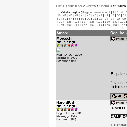
FilmUP Forum Index
>
Cinema
>
CineINFO
>
Oggi ho v
Vai alla pagina (
Pagina precedente
1
|
2
|
3
|
4
|
40
|
41
|
42
|
43
|
44
|
45
|
46
|
47
|
48
|
49
|
50
|
51
85
|
86
|
87
|
88
|
89
|
90
|
91
|
92
|
93
|
94
|
95
|
96
|
124
|
125
|
126
|
127
|
128
|
129
|
130
|
131
|
132
|
159
|
160
|
161
|
162
|
163
|
164
|
165
|
166
|
167
|
1
Autore
Oggi ho v
Moreschi
Inviato
Reg.: 14 Gen 2006
Messaggi: 2038
Da: Milano (MI)
E quale sa
________
“Tutti i 
l'interno 
HaroldKid
Inviato
la tortura
________
Reg.: 11 Gen 2009
Messaggi: 4589
CAMPION
Da: milano (MI)
Calendari