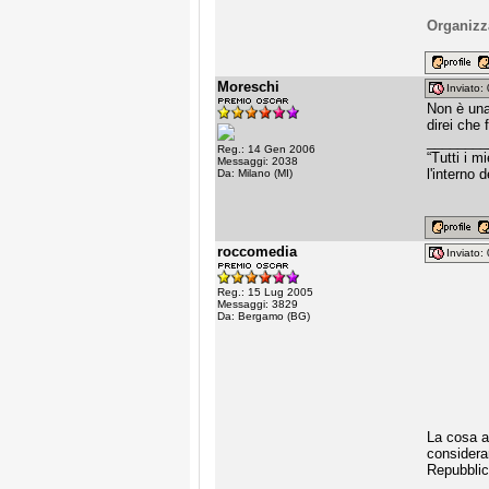
Organizz
Moreschi
Inviato
Non è una
direi che 
________
Reg.: 14 Gen 2006
“Tutti i 
Messaggi: 2038
l'interno 
Da: Milano (MI)
roccomedia
Inviato
Reg.: 15 Lug 2005
Messaggi: 3829
Da: Bergamo (BG)
La cosa a
consideran
Repubblic