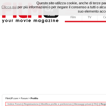
Questo sito utilizza cookie, anche di terze parti
Clicca qui
per più informazioni o per negare il consenso a tutti o a
suo elemento accon
Film
TV
C
FilmUP.com
>
Forum
>
Profilo
Indice Forum
|
Registrazione
|
Modifica profilo e preferenze
|
Messaggi privati
|
FAQ
|
Reg