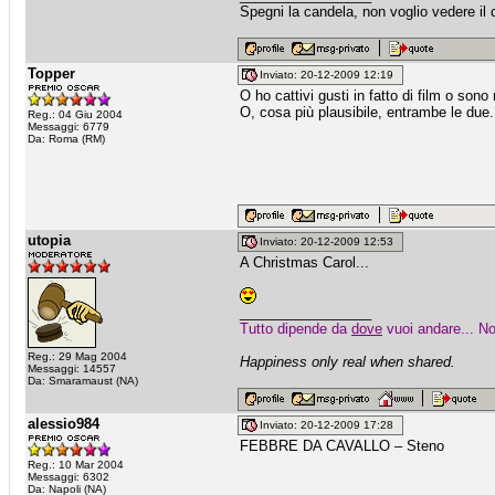
Spegni la candela, non voglio vedere il c
Topper
Inviato: 20-12-2009 12:19
O ho cattivi gusti in fatto di film o son
O, cosa più plausibile, entrambe le due.
Reg.: 04 Giu 2004
Messaggi: 6779
Da: Roma (RM)
utopia
Inviato: 20-12-2009 12:53
A Christmas Carol...
_________________
Tutto dipende da
dove
vuoi andare... No
Reg.: 29 Mag 2004
Happiness only real when shared.
Messaggi: 14557
Da: Smaramaust (NA)
alessio984
Inviato: 20-12-2009 17:28
FEBBRE DA CAVALLO – Steno
Reg.: 10 Mar 2004
Messaggi: 6302
Da: Napoli (NA)