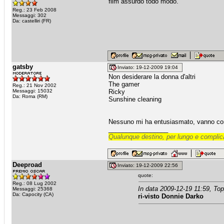
film assurdo todo modo.
Reg.: 23 Feb 2008
Messaggi: 302
Da: castelliri (FR)
gatsby
Inviato: 19-12-2009 19:04
Non desiderare la donna d'altri
The gamer
Reg.: 21 Nov 2002
Messaggi: 15032
Ricky
Da: Roma (RM)
Sunshine cleaning
Nessuno mi ha entusiasmato, vanno co
_________________
Qualunque destino, per lungo e complica
Deeproad
Inviato: 19-12-2009 22:56
quote:
Reg.: 08 Lug 2002
In data 2009-12-19 11:59, Top
Messaggi: 25368
Da: Capocity (CA)
ri-visto Donnie Darko