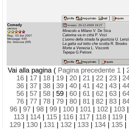
Comedy
Inviato: 20-12-2009 19:27
Miracolo a Milano
V. De Sica
Caterina va in città
P. Virzì
Reg.: 03 Set 2007
Messaggi: 635
L'uomo della strada fa giustizia
U. Lenzi
Da: Siracusa (SR)
La gatta sul tetto che scotta
R. Brooks
Morte a Venezia
L. Visconti
Tepepa
G.Petroni
Vai alla pagina (
Pagina precedente
1
|
16
|
17
|
18
|
19
|
20
|
21
|
22
|
23
|
2
36
|
37
|
38
|
39
|
40
|
41
|
42
|
43
|
4
56
|
57
|
58
| 59 |
60
|
61
|
62
|
63
|
6
76
|
77
|
78
|
79
|
80
|
81
|
82
|
83
|
8
96
|
97
|
98
|
99
|
100
|
101
|
102
|
103
113
|
114
|
115
|
116
|
117
|
118
|
119
|
129
|
130
|
131
|
132
|
133
|
134
|
135
|