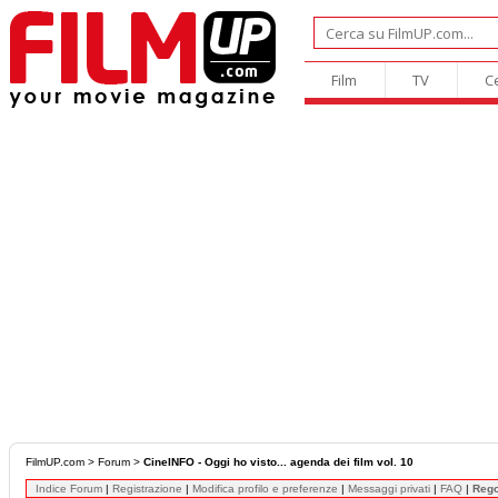
Film
TV
C
FilmUP.com
>
Forum
>
CineINFO - Oggi ho visto... agenda dei film vol. 10
Indice Forum
|
Registrazione
|
Modifica profilo e preferenze
|
Messaggi privati
|
FAQ
|
Reg