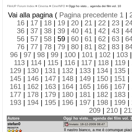
FilmUP Forum Index
>
Cinema
>
CineINFO
>
Oggi ho visto... agenda dei film vol. 10
Vai alla pagina (
Pagina precedente
1
|
16
|
17
|
18
|
19
|
20
|
21
|
22
|
23
|
2
36
|
37
|
38
|
39
|
40
|
41
|
42
|
43
|
4
56
|
57
|
58
| 59 |
60
|
61
|
62
|
63
|
6
76
|
77
|
78
|
79
|
80
|
81
|
82
|
83
|
8
96
|
97
|
98
|
99
|
100
|
101
|
102
|
103
113
|
114
|
115
|
116
|
117
|
118
|
119
|
129
|
130
|
131
|
132
|
133
|
134
|
135
|
145
|
146
|
147
|
148
|
149
|
150
|
151
|
161
|
162
|
163
|
164
|
165
|
166
|
167
|
177
|
178
|
179
|
180
|
181
|
182
|
183
|
193
|
194
|
195
|
196
|
197
|
198
|
199
|
209
|
210
|
21
Autore
Oggi ho visto... agenda dei film vol. 
stefan0
Inviato: 18-12-2009 08:47
Il nastro bianco, a me è comunque piaci