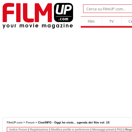
Film
TV
C
FilmUP.com
>
Forum
>
CineINFO - Oggi ho visto... agenda dei film vol. 10
Indice Forum
|
Registrazione
|
Modifica profilo e preferenze
|
Messaggi privati
|
FAQ
|
Reg