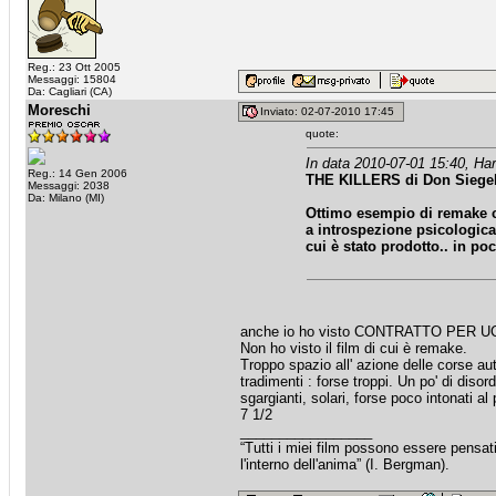
Reg.: 23 Ott 2005
Messaggi: 15804
Da: Cagliari (CA)
Moreschi
Inviato: 02-07-2010 17:45
quote:
In data 2010-07-01 15:40, Har
Reg.: 14 Gen 2006
THE KILLERS di Don Siege
Messaggi: 2038
Da: Milano (MI)
Ottimo esempio di remake ch
a introspezione psicologica
cui è stato prodotto.. in po
anche io ho visto CONTRATTO PER UC
Non ho visto il film di cui è remake.
Troppo spazio all' azione delle corse 
tradimenti : forse troppi. Un po' di disor
sgargianti, solari, forse poco intonati a
7 1/2
_________________
“Tutti i miei film possono essere pensat
l'interno dell'anima” (I. Bergman).