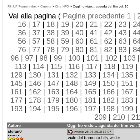
FilmUP Forum Index
>
Cinema
>
CineINFO
>
Oggi ho visto... agenda dei film vol. 10
Vai alla pagina (
Pagina precedente
1
|
16
|
17
|
18
|
19
|
20
|
21
|
22
|
23
|
2
36
|
37
|
38
|
39
|
40
|
41
|
42
|
43
|
4
56
|
57
|
58
|
59
|
60
|
61
|
62
|
63
|
6
76
|
77
|
78
|
79
|
80
|
81
|
82
|
83
|
8
96
|
97
|
98
|
99
|
100
|
101
|
102
|
103
113
|
114
|
115
|
116
|
117
|
118
|
119
|
129
|
130
|
131
|
132
|
133
|
134
|
135
|
145
|
146
|
147
|
148
|
149
|
150
|
151
|
161
|
162
|
163
|
164
|
165
|
166
|
167
|
177
|
178
|
179
|
180
|
181
|
182
|
183
|
193
|
194
|
195
|
196
|
197
|
198
|
199
|
209
|
210
|
21
Autore
Oggi ho visto... agenda dei film vol. 
stefan0
Inviato: 25-06-2010 13:07
viale del tramonto-billy wilder