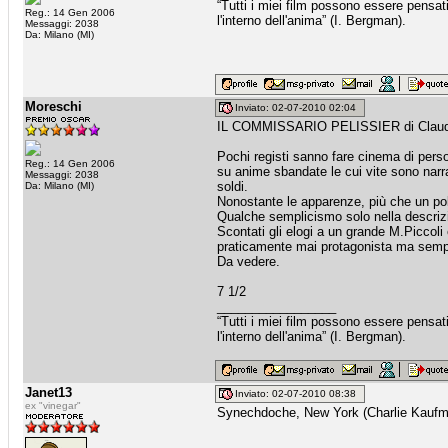
“Tutti i miei film possono essere pensat
Reg.: 14 Gen 2006
l'interno dell'anima” (I. Bergman).
Messaggi: 2038
Da: Milano (MI)
Moreschi
Inviato: 02-07-2010 02:04
IL COMMISSARIO PELISSIER di Claud
Pochi registi sanno fare cinema di perso
Reg.: 14 Gen 2006
su anime sbandate le cui vite sono narra
Messaggi: 2038
soldi.
Da: Milano (MI)
Nonostante le apparenze, più che un po
Qualche semplicismo solo nella descrizion
Scontati gli elogi a un grande M.Piccoli 
praticamente mai protagonista ma sempre 
Da vedere.
7 1/2
_________________
“Tutti i miei film possono essere pensat
l'interno dell'anima” (I. Bergman).
Janet13
Inviato: 02-07-2010 08:38
ex "vinegar"
Synechdoche, New York (Charlie Kaufma