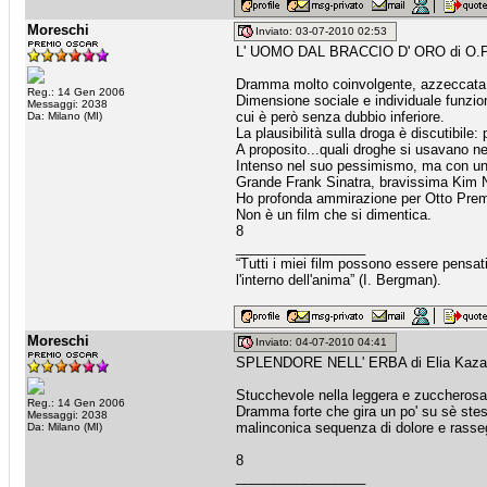
Moreschi
Inviato: 03-07-2010 02:53
L' UOMO DAL BRACCIO D' ORO di O.P
Dramma molto coinvolgente, azzeccata a
Reg.: 14 Gen 2006
Dimensione sociale e individuale funzi
Messaggi: 2038
cui è però senza dubbio inferiore.
Da: Milano (MI)
La plausibilità sulla droga è discutibile
A proposito...quali droghe si usavano ne
Intenso nel suo pessimismo, ma con un 
Grande Frank Sinatra, bravissima Kim 
Ho profonda ammirazione per Otto Prem
Non è un film che si dimentica.
8
_________________
“Tutti i miei film possono essere pensat
l'interno dell'anima” (I. Bergman).
Moreschi
Inviato: 04-07-2010 04:41
SPLENDORE NELL' ERBA di Elia Kaza
Stucchevole nella leggera e zuccherosa
Reg.: 14 Gen 2006
Dramma forte che gira un po' su sè stes
Messaggi: 2038
malinconica sequenza di dolore e rasse
Da: Milano (MI)
8
_________________