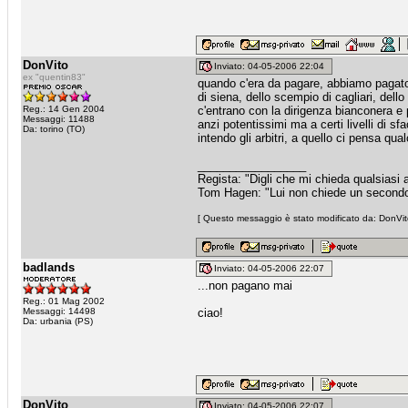
DonVito
Inviato: 04-05-2006 22:04
ex "quentin83"
quando c'era da pagare, abbiamo pagato.
di siena, dello scempio di cagliari, del
Reg.: 14 Gen 2004
c'entrano con la dirigenza bianconera e 
Messaggi: 11488
anzi potentissimi ma a certi livelli di 
Da: torino (TO)
intendo gli arbitri, a quello ci pensa qu
_________________
Regista: "Digli che mi chieda qualsiasi
Tom Hagen: "Lui non chiede un secondo fa
[ Questo messaggio è stato modificato da: DonVito
badlands
Inviato: 04-05-2006 22:07
...non pagano mai
Reg.: 01 Mag 2002
Messaggi: 14498
ciao!
Da: urbania (PS)
DonVito
Inviato: 04-05-2006 22:07