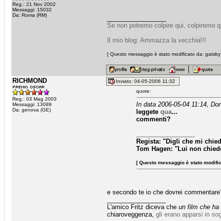
Reg.: 21 Nov 2002
Messaggi: 15032
Da: Roma (RM)
_________________
Se non potremo colpire qui, colpiremo q
Il mio blog: Ammazza la vecchia!!!
[ Questo messaggio è stato modificato da: gatsby 
RICHMOND
Inviato: 04-05-2006 11:32
quote:
Reg.: 03 Mag 2003
In data 2006-05-04 11:14, Don
Messaggi: 13089
Da: genova (GE)
leggete
qua
...
commenti?
_________________
Regista: "Digli che mi chie
Tom Hagen: "Lui non chiede 
[ Questo messaggio è stato modifica
e secondo te io che dovrei commentare
_________________
L'amico Fritz diceva che
un film che ha
chiaroveggenza,
gli erano apparsi in so