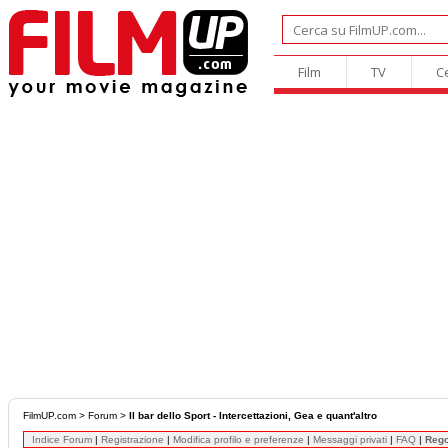
Film
TV
C
FilmUP.com
>
Forum
>
Il bar dello Sport - Intercettazioni, Gea e quant'altro
Indice Forum
|
Registrazione
|
Modifica profilo e preferenze
|
Messaggi privati
|
FAQ
|
Reg