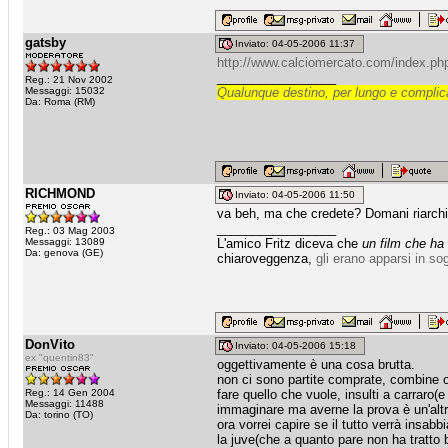
gatsby
Inviato: 04-05-2006 11:37
http://www.calciomercato.com/index.p
_________________
Reg.: 21 Nov 2002
Messaggi: 15032
Qualunque destino, per lungo e complica
Da: Roma (RM)
RICHMOND
Inviato: 04-05-2006 11:50
va beh, ma che credete? Domani riarchi
_________________
Reg.: 03 Mag 2003
Messaggi: 13089
L'amico Fritz diceva che
un film che ha
Da: genova (GE)
chiaroveggenza,
gli erano apparsi in so
DonVito
Inviato: 04-05-2006 15:18
ex "quentin83"
oggettivamente è una cosa brutta.
non ci sono partite comprate, combine o
Reg.: 14 Gen 2004
fare quello che vuole, insulti a carraro(e
Messaggi: 11488
immaginare ma averne la prova è un'altr
Da: torino (TO)
ora vorrei capire se il tutto verrà insab
la juve(che a quanto pare non ha tratto