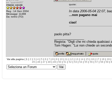
ex "quentin83"
quote:
In data 2006-05-04 22:07, bad
Reg.: 14 Gen 2004
Messaggi: 11488
...non pagano mai
Da: torino (TO)
ciao!
paolo pitta?
_________________
Regista: "Digli che mi chieda qualsiasi
Tom Hagen: "Lui non chiede un secondo fa
Vai alla pagina ( 1 |
2
|
3
|
4
|
5
|
6
|
7
|
8
|
9
|
10
|
11
|
12
|
13
|
14
|
15
|
16
|
17
|
18
|
19
|
45
|
46
|
47
|
48
|
49
|
50
|
51
|
52
|
53
|
54
|
55
|
56
|
57
|
58
|
59
|