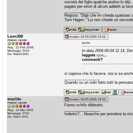
società del figlio qualche aiutino lo dà).
pagato per errori di alcuni addetti ai lav
_________________
Regista: "Digli che mi chieda qualsiasi
Tom Hagen: "Lui non chiede un secondo fa
Leon308
Inviato: 04-05-2006 15:54
quote:
Reg.: 22 Feb 2006
In data 2006-05-04 11:14, Don
Messaggi: 5416
Da: Napoli (NA)
leggete
qua
...
commenti?
si sapeva che lo faceva, ora si sa anch
_________________
Quando su un solo fatto tutti la pensa
eraclito
Inviato: 04-05-2006 18:35
Fanno schifo dibbrutto
_________________
Reg.: 14 Mar 2005
Messaggi: 4702
Indietro?....Neanche per prendere la rinc
Da: Siano (SA)