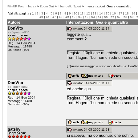
FilmUP Forum Index
>
Zoom Out
>
Il bar dello Sport
>
Intercettazioni, Gea e quant'altro
Vai alla pagina ( 1 |
2
|
3
|
4
|
5
|
6
|
7
|
8
|
9
|
10
|
11
|
12
|
13
|
14
|
15
|
16
|
17
|
18
|
19
|
45
|
46
|
47
|
48
|
49
|
50
|
51
|
52
|
53
|
54
|
55
|
56
|
57
|
58
|
59
|
Autore
Intercettazioni, Gea e quant'altro
DonVito
Inviato: 04-05-2006 11:14
ex "quentin83"
leggete
qua
...
commenti?
Reg.: 14 Gen 2004
Messaggi: 11488
_________________
Da: torino (TO)
Regista: "Digli che mi chieda qualsiasi
Tom Hagen: "Lui non chiede un secondo fa
[ Questo messaggio è stato modificato da: DonVito
DonVito
Inviato: 04-05-2006 11:17
ex "quentin83"
ed anche
qua
_________________
Reg.: 14 Gen 2004
Regista: "Digli che mi chieda qualsiasi
Messaggi: 11488
Tom Hagen: "Lui non chiede un secondo fa
Da: torino (TO)
gatsby
Inviato: 04-05-2006 11:23
si sapeva, ma comuqnue: che schifo.