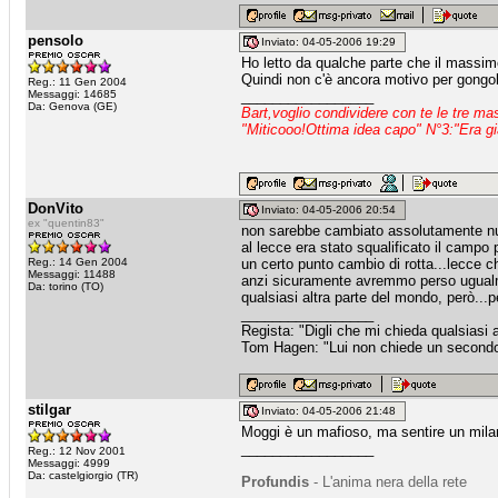
pensolo
Inviato: 04-05-2006 19:29
Ho letto da qualche parte che il massim
Quindi non c'è ancora motivo per gongo
Reg.: 11 Gen 2004
Messaggi: 14685
_________________
Da: Genova (GE)
Bart,voglio condividere con te le tre m
"Miticooo!Ottima idea capo" N°3:"Era gi
DonVito
Inviato: 04-05-2006 20:54
ex "quentin83"
non sarebbe cambiato assolutamente nu
al lecce era stato squalificato il campo
Reg.: 14 Gen 2004
un certo punto cambio di rotta...lecce c
Messaggi: 11488
anzi sicuramente avremmo perso ugualment
Da: torino (TO)
qualsiasi altra parte del mondo, però...
_________________
Regista: "Digli che mi chieda qualsiasi
Tom Hagen: "Lui non chiede un secondo fa
stilgar
Inviato: 04-05-2006 21:48
Moggi è un mafioso, ma sentire un milan
_________________
Reg.: 12 Nov 2001
Messaggi: 4999
Da: castelgiorgio (TR)
Profundis
- L'anima nera della rete