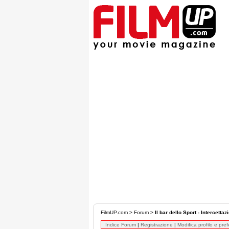
FilmUP.com
>
Forum
>
Il bar dello Sport - Intercettaz
Indice Forum
|
Registrazione
|
Modifica profilo e pre