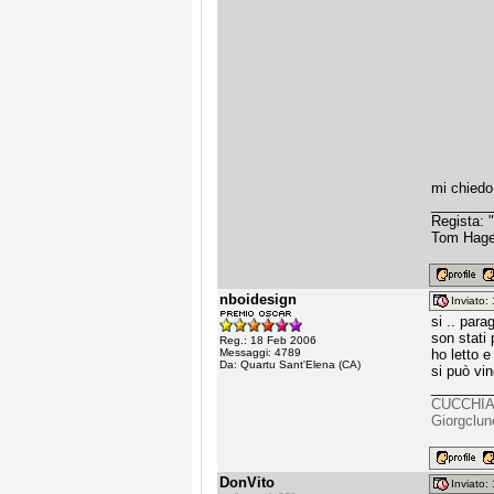
mi chiedo 
________
Regista: 
Tom Hagen:
nboidesign
Inviato
si .. para
son stati 
Reg.: 18 Feb 2006
Messaggi: 4789
ho letto e
Da: Quartu Sant'Elena (CA)
si può vin
________
CUCCHI
Giorgclun
DonVito
Inviato