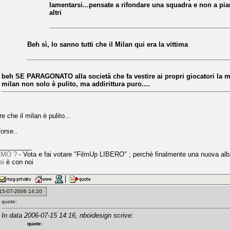
lamentarsi...pensate a rifondare una squadra e non a pia
altri
Beh sì, lo sanno tutti che il Milan qui era la vittima
beh SE PARAGONATO alla società che fa vestire ai propri giocatori la ma
milan non solo è pulito, ma addirittura puro....
e che il milan è pulito...
forse..
_________
AMO ?
- Vota e fai votare "FilmUp LIBERO" ; perchè finalmente una nuova alb
ei
è con noi
: 15-07-2006 14:20
quote:
In data 2006-07-15 14:16, nboidesign scrive:
quote: