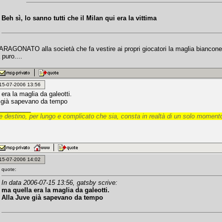
Beh sì, lo sanno tutti che il Milan qui era la vittima
RAGONATO alla società che fa vestire ai propri giocatori la maglia bianconera
 puro....
: 15-07-2006 13:56
era la maglia da galeotti.
 già sapevano da tempo
_________
 destino, per lungo e complicato che sia, consta in realtà di un solo momento
: 15-07-2006 14:02
quote:
In data 2006-07-15 13:56, gatsby scrive:
ma quella era la maglia da galeotti.
Alla Juve già sapevano da tempo