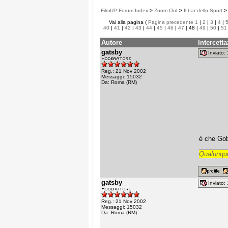
FilmUP Forum Index
>
Zoom Out
>
Il bar dello Sport
>
Vai alla pagina (
Pagina precedente
1
|
2
|
3
|
4
|
40
|
41
|
42
|
43
|
44
|
45
|
46
|
47
| 48 |
49
|
50
|
51
Autore
Intercett
gatsby
Inviato
Reg.: 21 Nov 2002
Messaggi: 15032
Da: Roma (RM)
è che Gob
________
Qualunque
gatsby
Inviato
Reg.: 21 Nov 2002
Messaggi: 15032
Da: Roma (RM)