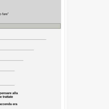
o fare"
pensare alla
e trattate
faccenda era