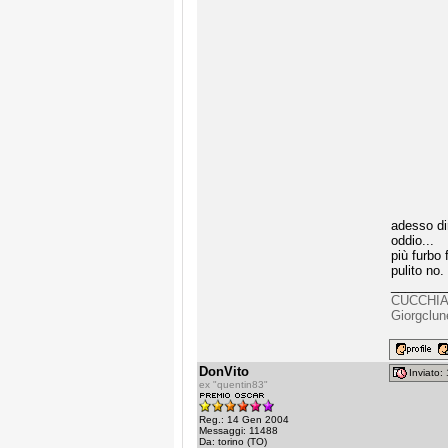
adesso dir
oddio...
più furbo 
pulito no.
________
CUCCHI
Giorgclun
DonVito
Inviato
ex "quentin83"
Reg.: 14 Gen 2004
Messaggi: 11488
Da: torino (TO)