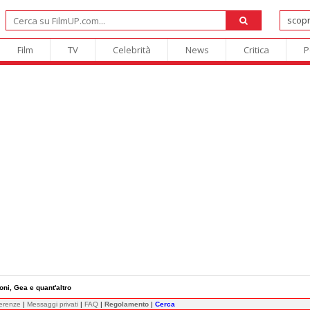
Film
TV
Celebrità
News
Critica
P
ioni, Gea e quant'altro
ferenze
|
Messaggi privati
|
FAQ
|
Regolamento
|
Cerca