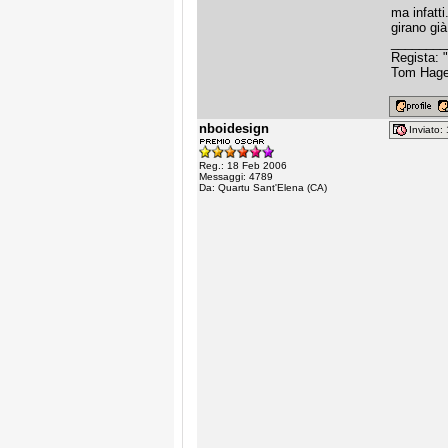
ma infatti.
girano già
________
Regista: 
Tom Hagen:
nboidesign
Inviato
Reg.: 18 Feb 2006
Messaggi: 4789
Da: Quartu Sant'Elena (CA)