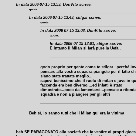
In data 2006-07-15 13:53, DonVito scrive:
quote:
In data 2006-07-15 13:43, stilgar scrive:
quote:
In data 2006-07-15 13:08, DonVito scrive:
quote:
In data 2006-07-15 13:01, stilgar scrive:
E intanto il Milan si farà pure la Uefa..
godo proprio per gente come te stilgar...perchè inv
pensare alla vostra squadra piangete per il fatto che
siano state trattate meglio...
sapevi benissimo che il ruolo di milan e juve in q
faccenda era ben diverso....ed infatti è stato
dimostrato...poco da lamentarsi...pensate a rifond
squadra e non a piangere per gli altri
Beh sì, lo sanno tutti che il Milan qui era la vittima
beh SE PARAGONATO alla società che fa vestire ai propri giocat