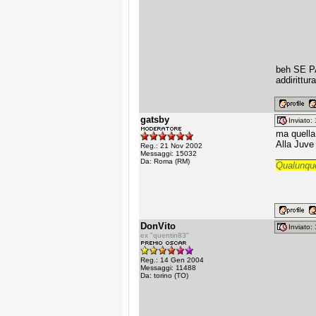
beh SE PA
addirittura
gatsby
Inviato
ma quella 
Alla Juve
Reg.: 21 Nov 2002
Messaggi: 15032
________
Da: Roma (RM)
Qualunque
DonVito
Inviato
ex "quentin83"
Reg.: 14 Gen 2004
Messaggi: 11488
Da: torino (TO)