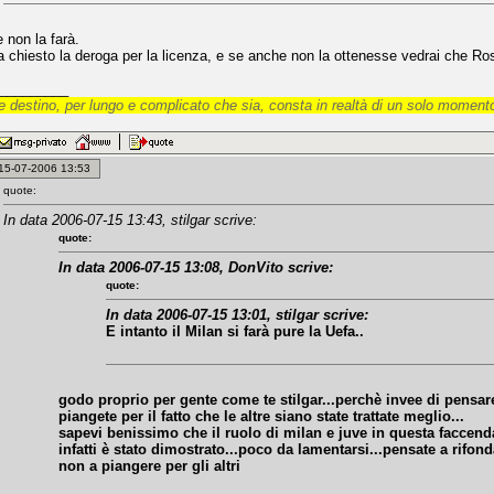
 non la farà.
ha chiesto la deroga per la licenza, e se anche non la ottenesse vedrai che Ros
_________
 destino, per lungo e complicato che sia, consta in realtà di un solo momento
: 15-07-2006 13:53
quote:
In data 2006-07-15 13:43, stilgar scrive:
quote:
In data 2006-07-15 13:08, DonVito scrive:
quote:
In data 2006-07-15 13:01, stilgar scrive:
E intanto il Milan si farà pure la Uefa..
godo proprio per gente come te stilgar...perchè invee di pensar
piangete per il fatto che le altre siano state trattate meglio...
sapevi benissimo che il ruolo di milan e juve in questa faccend
infatti è stato dimostrato...poco da lamentarsi...pensate a rifo
non a piangere per gli altri