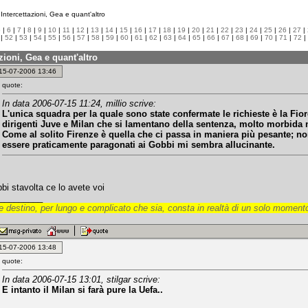
Intercettazioni, Gea e quant'altro
5
|
6
|
7
|
8
|
9
|
10
|
11
|
12
|
13
|
14
|
15
|
16
|
17
|
18
|
19
|
20
|
21
|
22
|
23
|
24
|
25
|
26
|
27
|
|
52
|
53
|
54
|
55
|
56
|
57
|
58
|
59
|
60
|
61
|
62
|
63
|
64
|
65
|
66
|
67
|
68
|
69
|
70
|
71
|
72
|
azioni, Gea e quant'altro
: 15-07-2006 13:46
quote:
In data 2006-07-15 11:24, millio scrive:
L'unica squadra per la quale sono state confermate le richieste è la Fior
dirigenti Juve e Milan che si lamentano della sentenza, molto morbida n
Come al solito Firenze è quella che ci passa in maniera più pesante; no
essere praticamente paragonati ai Gobbi mi sembra allucinante.
bi stavolta ce lo avete voi
_________
 destino, per lungo e complicato che sia, consta in realtà di un solo momento
: 15-07-2006 13:48
quote:
In data 2006-07-15 13:01, stilgar scrive:
E intanto il Milan si farà pure la Uefa..