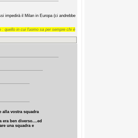
si impedirà il Milan in Europa (ci andrebbe
 : quello in cui l'uomo sa per sempre chi è
e alla vostra squadra
a era ben diverso....ed
ndare una squadra e