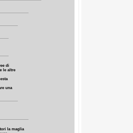
ee di
 le altre
uesta
are una
ori la maglia