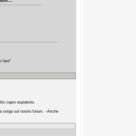
uro....
o fare"
lito capro espiatorio.
a sorga sul nostro forum. - Anche