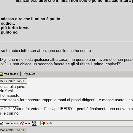
bianconera, direi che il milan non solo è pulito, ma addirittura p
adesso dire che il milan è pulito...
oddio...
più furbo forse..
pulito no.
se tu abbia letto con attenzione quello che ho scritto
_________
"Digli che mi chieda qualsiasi altra cosa, ma questo é un favore che non poss
 "Lui non chiede un secondo favore se gli si rifiuta il primo, capisci?"
: 15-07-2006 14:27
gonati alla juve..
più furbi.
 ho risposto.
cere senza far sporcare troppo le mani ai propri dirigenti.. e magari usare il so
_________
AMO ?
- Vota e fai votare "FilmUp LIBERO" ; perchè finalmente una nuova alb
ei
è con noi
: 15-07-2006 14:31