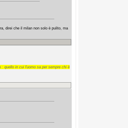
, direi che il milan non solo è pulito, ma
 : quello in cui l'uomo sa per sempre chi è