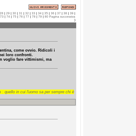
28
|
29
|
30
|
31
|
32
|
33
|
34
|
35
|
36
|
37
|
38
|
39
|
73
|
74
|
75
|
76
|
77
|
78
|
79
|
80
Pagina successiva
)
entina, come ovvio. Ridicoli i
ei loro confronti.
n voglio fare vittimismi, ma
 : quello in cui l'uomo sa per sempre chi è