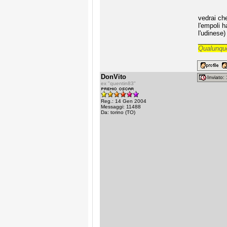
vedrai che
l'empoli 
l'udinese)
________
Qualunque
DonVito
Inviato
ex "quentin83"
Reg.: 14 Gen 2004
Messaggi: 11488
Da: torino (TO)