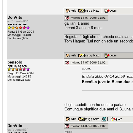
DonVito
Inviato: 14-07-2006 21:01
ex "quentin83"
galliani 1 anno
meani 3 anni e 6 mesi
Reg.: 14 Gen 2004
_________________
Messaggi: 11488
Regista: "Digli che mi chieda qualsiasi
Da: torino (TO)
Tom Hagen: "Lui non chiede un secondo fa
pensolo
Inviato: 14-07-2006 21:02
quote:
Reg.: 11 Gen 2004
In data 2006-07-14 20:59, ro
Messaggi: 14685
Da: Genova (GE)
Ecco!La juve in B con due s
degli scudetti non ho sentito parlare.
Comunque significa due anni di B..una
DonVito
Inviato: 14-07-2006 21:02
ex "quentin83"
Ecco