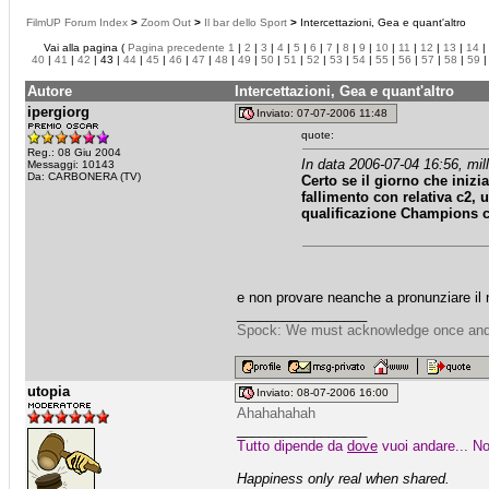
FilmUP Forum Index
>
Zoom Out
>
Il bar dello Sport
>
Intercettazioni, Gea e quant'altro
Vai alla pagina (
Pagina precedente
1
|
2
|
3
|
4
|
5
|
6
|
7
|
8
|
9
|
10
|
11
|
12
|
13
|
14
|
40
|
41
|
42
| 43 |
44
|
45
|
46
|
47
|
48
|
49
|
50
|
51
|
52
|
53
|
54
|
55
|
56
|
57
|
58
|
59
Autore
Intercettazioni, Gea e quant'altro
ipergiorg
Inviato: 07-07-2006 11:48
quote:
Reg.: 08 Giu 2004
In data 2006-07-04 16:56, mill
Messaggi: 10143
Da: CARBONERA (TV)
Certo se il giorno che inizi
fallimento con relativa c2,
qualificazione Champions co
e non provare neanche a pronunziare il 
_________________
Spock: We must acknowledge once and for
utopia
Inviato: 08-07-2006 16:00
Ahahahahah
_________________
Tutto dipende da
dove
vuoi andare... No
Happiness only real when shared.