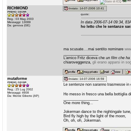
RICHMOND
Inviato: 14-07-2006 10:41
quote:
Reg.: 03 Mag 2003
In data 2006-07-14 09:34, 83A
Messaggi: 13089
Da: genova (GE)
ho letto che le sentanze sar
ma scusate....mai sentito nominare
www
_________________
L'amico Fritz diceva che
un film che ha
chiaroveggenza,
gli erano apparsi in so
mutaforme
Inviato: 14-07-2006 16:59
Le sentenze non saranno trasmesse in dir
Reg.: 25 Lug 2002
Messaggi: 4608
Ho messo in fresco una bella bottiglia 
Da: Monte Giberto (AP)
_________________
One more thing...
Jokerman dance to the nightingale tune
Bird fly high by the light of the moon,
Oh, oh, oh, Jokerman.