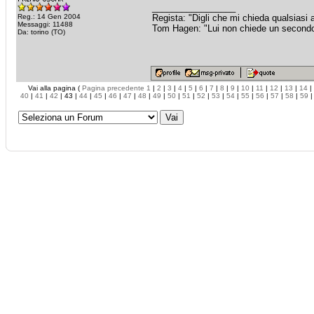
_________________
Reg.: 14 Gen 2004
Regista: "Digli che mi chieda qualsiasi
Messaggi: 11488
Tom Hagen: "Lui non chiede un secondo fa
Da: torino (TO)
Vai alla pagina (
Pagina precedente
1
|
2
|
3
|
4
|
5
|
6
|
7
|
8
|
9
|
10
|
11
|
12
|
13
|
14
|
40
|
41
|
42
| 43 |
44
|
45
|
46
|
47
|
48
|
49
|
50
|
51
|
52
|
53
|
54
|
55
|
56
|
57
|
58
|
59