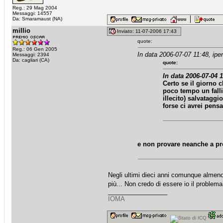
Reg.: 29 Mag 2004
Messaggi: 14557
Da: Smaramaust (NA)
millio
Inviato: 11-07-2006 17:43
quote:
Reg.: 06 Gen 2005
In data 2006-07-07 11:48, iper
Messaggi: 2394
Da: cagliari (CA)
quote:
In data 2006-07-04 1
Certo se il giorno c
poco tempo un fall
illecito) salvatagg
forse ci avrei pensa
e non provare neanche a pro
Negli ultimi dieci anni comunque almeno
più... Non credo di essere io il problema
_________________
IOMA