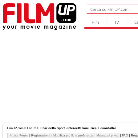
Film
TV
C
FilmUP.com
>
Forum
>
Il bar dello Sport - Intercettazioni, Gea e quant'altro
Indice Forum
|
Registrazione
|
Modifica profilo e preferenze
|
Messaggi privati
|
FAQ
|
Reg