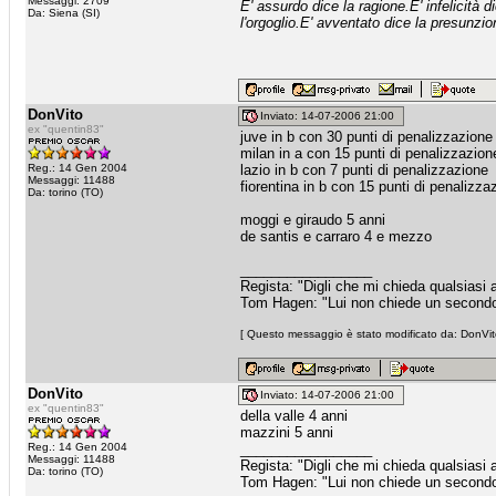
Messaggi: 2709
E' assurdo dice la ragione.E' infelicità d
Da: Siena (SI)
l'orgoglio.E' avventato dice la presunzio
DonVito
Inviato: 14-07-2006 21:00
ex "quentin83"
juve in b con 30 punti di penalizzazione
milan in a con 15 punti di penalizzazio
Reg.: 14 Gen 2004
lazio in b con 7 punti di penalizzazione
Messaggi: 11488
fiorentina in b con 15 punti di penalizza
Da: torino (TO)
moggi e giraudo 5 anni
de santis e carraro 4 e mezzo
_________________
Regista: "Digli che mi chieda qualsiasi
Tom Hagen: "Lui non chiede un secondo fa
[ Questo messaggio è stato modificato da: DonVito
DonVito
Inviato: 14-07-2006 21:00
ex "quentin83"
della valle 4 anni
mazzini 5 anni
Reg.: 14 Gen 2004
_________________
Messaggi: 11488
Regista: "Digli che mi chieda qualsiasi
Da: torino (TO)
Tom Hagen: "Lui non chiede un secondo fa