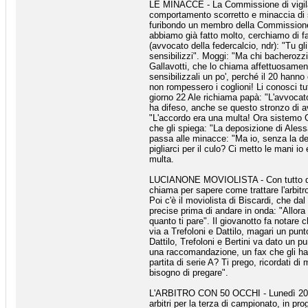
LE MINACCE - La Commissione di vigilan
comportamento scorretto e minaccia di s
furibondo un membro della Commissione, 
abbiamo già fatto molto, cerchiamo di fa
(avvocato della federcalcio, ndr): "Tu gl
sensibilizzi". Moggi: "Ma chi bacherozzi
Gallavotti, che lo chiama affettuosamen
sensibilizzali un po', perché il 20 han
non rompessero i coglioni! Li conosci tut
giorno 22 Ale richiama papà: "L'avvocat
ha difeso, anche se questo stronzo di av
"L'accordo era una multa! Ora sistemo G
che gli spiega: "La deposizione di Ales
passa alle minacce: "Ma io, senza la de
pigliarci per il culo? Ci metto le mani i
multa.
LUCIANONE MOVIOLISTA - Con tutto quel c
chiama per sapere come trattare l'arbitro
Poi c'è il moviolista di Biscardi, che dal
precise prima di andare in onda: "Allora 
quanto ti pare". Il giovanotto fa notare 
via a Trefoloni e Dattilo, magari un punt
Dattilo, Trefoloni e Bertini va dato un p
una raccomandazione, un fax che gli ha 
partita di serie A? Ti prego, ricordati d
bisogno di pregare".
L'ARBITRO CON 50 OCCHI - Lunedì 20 set
arbitri per la terza di campionato, in 