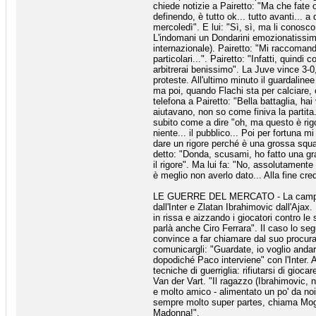
chiede notizie a Pairetto: "Ma che fate
definendo, è tutto ok... tutto avanti... 
mercoledì". E lui: "Sì, sì, ma li conosc
L'indomani un Dondarini emozionatissimo 
internazionale). Pairetto: "Mi raccomando
particolari...". Pairetto: "Infatti, quind
arbitrerai benissimo". La Juve vince 3-
proteste. All'ultimo minuto il guardaline
ma poi, quando Flachi sta per calciare, c
telefona a Pairetto: "Bella battaglia, ha
aiutavano, non so come finiva la partita
subito come a dire "oh, ma questo è rigor
niente... il pubblico... Poi per fortuna 
dare un rigore perché è una grossa squad
detto: "Donda, scusami, ho fatto una gra
il rigore". Ma lui fa: "No, assolutamente
è meglio non averlo dato... Alla fine cred
LE GUERRE DEL MERCATO - La campagna a
dall'Inter e Zlatan Ibrahimovic dall'Ajax
in rissa e aizzando i giocatori contro l
parlà anche Ciro Ferrara". Il caso lo s
convince a far chiamare dal suo procurato
comunicargli: "Guardate, io voglio anda
dopodiché Paco interviene" con l'Inter.
tecniche di guerriglia: rifiutarsi di gioc
Van der Vart. "Il ragazzo (Ibrahimovic, nd
e molto amico - alimentato un po' da noi
sempre molto super partes, chiama Moggi
Madonna!".