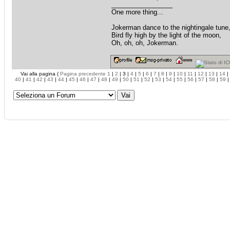
_________________
One more thing...
Jokerman dance to the nightingale tune
Bird fly high by the light of the moon,
Oh, oh, oh, Jokerman.
Vai alla pagina (
Pagina precedente
1
|
2
| 3 |
4
|
5
|
6
|
7
|
8
|
9
|
10
|
11
|
12
|
13
|
14
|
40
|
41
|
42
|
43
|
44
|
45
|
46
|
47
|
48
|
49
|
50
|
51
|
52
|
53
|
54
|
55
|
56
|
57
|
58
|
59