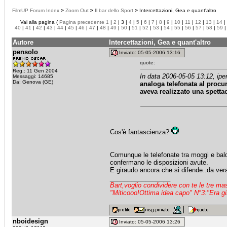
FilmUP Forum Index
>
Zoom Out
>
Il bar dello Sport
>
Intercettazioni, Gea e quant'altro
Vai alla pagina (
Pagina precedente
1
|
2
| 3 |
4
|
5
|
6
|
7
|
8
|
9
|
10
|
11
|
12
|
13
|
14
|
40
|
41
|
42
|
43
|
44
|
45
|
46
|
47
|
48
|
49
|
50
|
51
|
52
|
53
|
54
|
55
|
56
|
57
|
58
|
59
Autore
Intercettazioni, Gea e quant'altro
pensolo
Inviato: 05-05-2006 13:16
quote:
Reg.: 11 Gen 2004
In data 2006-05-05 13:12, iper
Messaggi: 14685
Da: Genova (GE)
analoga telefonata al procu
aveva realizzato una spettaco
Cos'è fantascienza?
Comunque le telefonate tra moggi e balda
confermano le disposizioni avute.
E giraudo ancora che si difende..da vera 
_________________
Bart,voglio condividere con te le tre m
"Miticooo!Ottima idea capo" N°3:"Era gi
nboidesign
Inviato: 05-05-2006 13:26