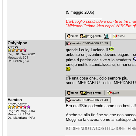
(5 maggio 2006)
_________________
Bart,voglio condividere con te le tre m
"Miticooo!Ottima idea capo" N°3:"Era gi
Onlypippo
Inviato: 05-05-2006 20:39
grande Lcuky Luciano!!!
anke se sn juventino devono pagare.. 
Reg.: 01 Gen 2002
Messaggi: 704
prima d partite decisive x lo scudetto.
Da: Lecco (LC)
cmq è inutile scandalizzarsi, ormai si sa k
_________________
c'è una cosa che.. odio sempre più..
sono i MERDABLU.. odio i MERDABLU!
Hamish
Inviato: 05-05-2006 21:43
Era ora!!Sto godendo come una bestia!!
Reg.: 21 Mag 2004
Messaggi: 8354
Anche se alla fin fine so che non succeder
Da: Marigliano (NA)
Moggi se la caverà come al solito,perchè
_________________
IO DIFENDO LA COSTITUZIONE. FIR