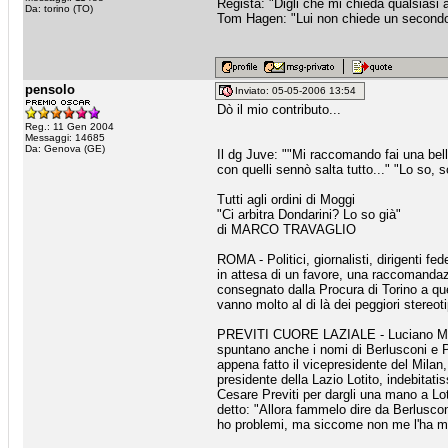
Regista: "Digli che mi chieda qualsiasi
Da: torino (TO)
Tom Hagen: "Lui non chiede un secondo fa
pensolo
Inviato: 05-05-2006 13:54
Dò il mio contributo...
Reg.: 11 Gen 2004
Messaggi: 14685
Da: Genova (GE)
Il dg Juve: ""Mi raccomando fai una bell
con quelli sennò salta tutto..." "Lo so, s
Tutti agli ordini di Moggi
"Ci arbitra Dondarini? Lo so già"
di MARCO TRAVAGLIO
ROMA - Politici, giornalisti, dirigenti fede
in attesa di un favore, una raccomandazi
consegnato dalla Procura di Torino a quel
vanno molto al di là dei peggiori stereotip
PREVITI CUORE LAZIALE - Luciano Moggi h
spuntano anche i nomi di Berlusconi e P
appena fatto il vicepresidente del Milan, 
presidente della Lazio Lotito, indebitati
Cesare Previti per dargli una mano a Loti
detto: "Allora fammelo dire da Berlusco
ho problemi, ma siccome non me l'ha mai