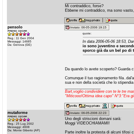
_________________
Mi contraddico, forse?
Ebbene mi contraddico, ma sono vasto, 
pensolo
Inviato: 06-05-2006 19:15
quote:
Reg.: 11 Gen 2004
In data 2006-05-06 18:53, Dar
Messaggi: 14685
Da: Genova (GE)
io sono juventino e secondo
sporco già da un bel po di 
Da quando lo avete scoperto? Guarda che 
Comunque il tuo ragionamento fila..dal'a
sua e non della società che lo stipendia
_________________
Bart,voglio condividere con te le tre m
"Miticooo!Ottima idea capo" N°3:"Era gi
mutaforme
Inviato: 06-05-2006 22:23
Uno degli striscioni domani sarà:
Moggi VIDEOCHIAMAMI!
Reg.: 25 Lug 2002
Messaggi: 4608
Da: Monte Giberto (AP)
Parte inoltre la protesta di alcuni tifosi