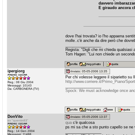
davvero imbarazzant
E giraudo ancora che
dove l'hai trovata? io l'ho appaena sent
molle..c'è anche da dire però che dovrebbe
_________________
Regista: "Digli che mi chieda qualsiasi
Tom Hagen: "Lui non chiede un secondo fa
ipergiorg
Inviato: 05-05-2006 13:35
Per chi volesse leggere il siparietto su
http://www.corriere.it/Primo_Piano/Spor
Reg.: 08 Giu 2004
Messaggi: 10143
_________________
Da: CARBONERA (TV)
Spock: We must acknowledge once and for
DonVito
Inviato: 05-05-2006 13:37
ex "quentin83"
qua
c'è qualcosa
ps mi sa che a sto punto capello se ne 
Reg.: 14 Gen 2004
_________________
Messaggi: 11488