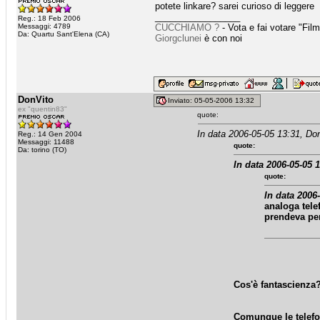
potete linkare? sarei curioso di leggere
_________________
Reg.: 18 Feb 2006
Messaggi: 4789
CUCCHIAMO ?
- Vota e fai votare "Fi
Da: Quartu Sant'Elena (CA)
Giorgclunei
è con noi
DonVito
Inviato: 05-05-2006 13:32
ex "quentin83"
quote:
In data 2006-05-05 13:31, Don
Reg.: 14 Gen 2004
Messaggi: 11488
quote:
Da: torino (TO)
In data 2006-05-05 
quote:
In data 2006-
analoga tele
prendeva per
Cos'è fantascienza
Comunque le telefon