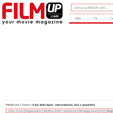
Film
TV
C
FilmUP.com
>
Forum
>
Il bar dello Sport - Intercettazioni, Gea e quant'altro
Indice Forum
|
Registrazione
|
Modifica profilo e preferenze
|
Messaggi privati
|
FAQ
|
Reg