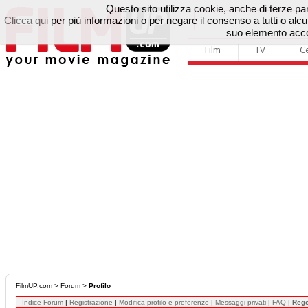
Questo sito utilizza cookie, anche di terze parti
Clicca qui
per più informazioni o per negare il consenso a tutti o a
suo elemento accon
Film
TV
C
FilmUP.com
>
Forum
>
Profilo
Indice Forum
|
Registrazione
|
Modifica profilo e preferenze
|
Messaggi privati
|
FAQ
|
Reg