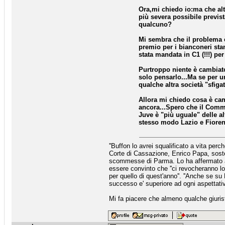
Ora,mi chiedo io:ma che alt
più severa possibile previ
qualcuno?
Mi sembra che il problema è
premio per i bianconeri sta
stata mandata in C1 (!!!) pe
Purtroppo niente è cambiato
solo pensarlo...Ma se per 
qualche altra società "sfi
Allora mi chiedo cosa è ca
ancora...Spero che il Commi
Juve è "più uguale" delle a
stesso modo Lazio e Fiorenti
''Buffon lo avrei squalificato a vita perc
Corte di Cassazione, Enrico Papa, sosten
scommesse di Parma. Lo ha affermato a m
essere convinto che ''ci revocheranno lo 
per quello di quest'anno''. ''Anche se s
successo e' superiore ad ogni aspettativ
Mi fa piacere che almeno qualche giurist