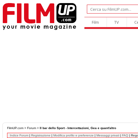
Film
TV
C
FilmUP.com
>
Forum
>
Il bar dello Sport - Intercettazioni, Gea e quant'altro
Indice Forum
|
Registrazione
|
Modifica profilo e preferenze
|
Messaggi privati
|
FAQ
|
Reg