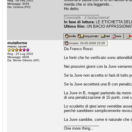
Reg.: 06 Feb 2002
Messaggi: 3054
merda che si sta leggendo...
Da: Cesena (FO)
Ho detto.
_________________
Cinematik - il fantacinema!
In fase di lettura:
LE ETICHETTA DELLE
Ultimo film:
UN BACIO APPASSIONATO
mutaforme
Inviato: 20-05-2006 23:29
Da Franco Rossi:
Reg.: 25 Lug 2002
Messaggi: 4608
Le fonti che ho verificato sono attendi
Da: Monte Giberto (AP)
Nei prossimi giorni con la Juve verranno 
Se la Juve non accetta si farà di tutto pe
Se la Juve accetterà una B con penalizzaz
La Juve in B, magari partendo da meno 1
di una penalizzazione di 15 punti, cioè u
Lo scudetto di qtes’anno verrebbe assegn
perché sarebbero semplicemente revoca
La Juve sarebbe, come è naturale che sia
_________________
One more thing...