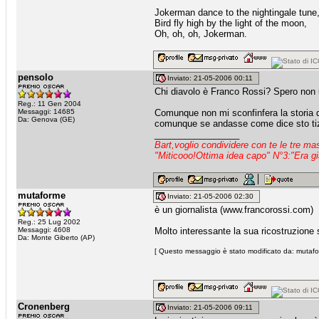
Jokerman dance to the nightingale tune
Bird fly high by the light of the moon,
Oh, oh, oh, Jokerman.
pensolo
Inviato: 21-05-2006 00:11
Chi diavolo è Franco Rossi? Spero non u
Reg.: 11 Gen 2004
Messaggi: 14685
Comunque non mi sconfinfera la storia d
Da: Genova (GE)
comunque se andasse come dice sto tiz
_________________
Bart,voglio condividere con te le tre m
"Miticooo!Ottima idea capo" N°3:"Era gi
mutaforme
Inviato: 21-05-2006 02:30
è un giornalista (www.francorossi.com)
Reg.: 25 Lug 2002
Messaggi: 4608
Molto interessante la sua ricostruzione
Da: Monte Giberto (AP)
[ Questo messaggio è stato modificato da: mutafor
Cronenberg
Inviato: 21-05-2006 09:11