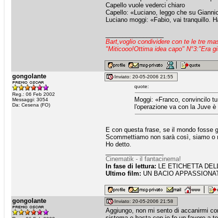
Capello vuole vederci chiaro
Capello: «Luciano, leggo che su Giannic
Luciano moggi: «Fabio, vai tranquillo. H
_________________
Bart,voglio condividere con te le tre m
"Miticooo!Ottima idea capo" N°3:"Era gi
gongolante
Inviato: 20-05-2006 21:55
quote:
Reg.: 06 Feb 2002
Moggi: «Franco, convincilo tu, d
Messaggi: 3054
Da: Cesena (FO)
l'operazione va con la Juve è
E con questa frase, se il mondo fosse gi
Scommettiamo non sarà così, siamo o no
Ho detto.
_________________
Cinematik - il fantacinema!
In fase di lettura:
LE ETICHETTA DELLE
Ultimo film:
UN BACIO APPASSIONATO
gongolante
Inviato: 20-05-2006 21:58
Aggiungo, non mi sento di accanirmi con
sistema e basta con io fo un favore a te,