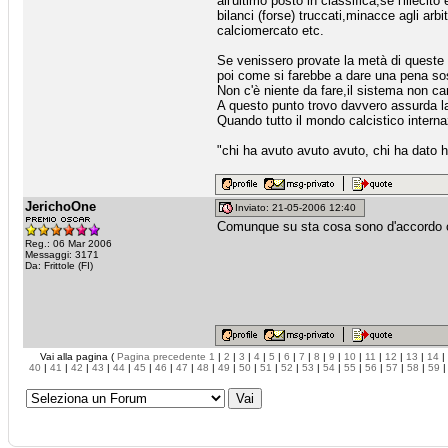
all'ultimo posto in classifica,se l'ille
bilanci (forse) truccati,minacce agli arbi
calciomercato etc.
Se venissero provate la metà di queste
poi come si farebbe a dare una pena s
Non c'è niente da fare,il sistema non c
A questo punto trovo davvero assurda la
Quando tutto il mondo calcistico interna
"chi ha avuto avuto avuto, chi ha dat
JerichoOne
Inviato: 21-05-2006 12:40
Comunque su sta cosa sono d'accordo c
Reg.: 06 Mar 2006
Messaggi: 3171
Da: Frittole (FI)
Vai alla pagina (
Pagina precedente
1
|
2
|
3
|
4
|
5
|
6
|
7
|
8
|
9
|
10
|
11
|
12
|
13
|
14
|
40
|
41
|
42
|
43
|
44
|
45
|
46
|
47
|
48
|
49
|
50
|
51
|
52
|
53
|
54
|
55
|
56
|
57
|
58
|
59