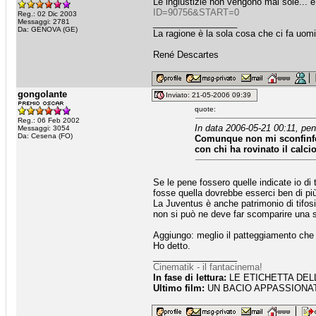
Le ingiustizie non vengono mai sole... 
ID=90756&START=0
Reg.: 02 Dic 2003
Messaggi: 2781
_________________
Da: GENOVA (GE)
La ragione è la sola cosa che ci fa uomin
René Descartes
gongolante
Inviato: 21-05-2006 09:39
quote:
Reg.: 06 Feb 2002
In data 2006-05-21 00:11, pen
Messaggi: 3054
Da: Cesena (FO)
Comunque non mi sconfinfer
con chi ha rovinato il calc
Se le pene fossero quelle indicate io di
fosse quella dovrebbe esserci ben di pi
La Juventus è anche patrimonio di tifos
non si può ne deve far scomparire una s
Aggiungo: meglio il patteggiamento che u
Ho detto.
_________________
Cinematik - il fantacinema!
In fase di lettura:
LE ETICHETTA DELLE
Ultimo film:
UN BACIO APPASSIONATO