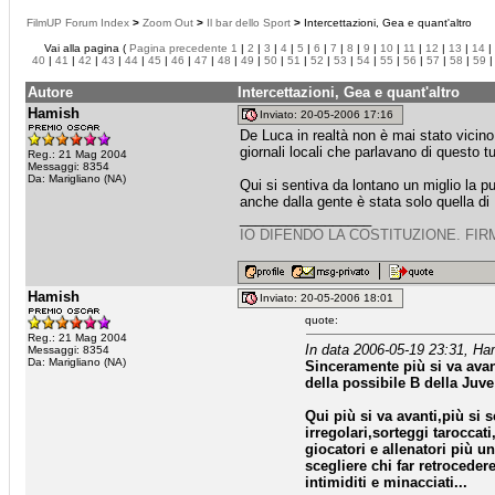
FilmUP Forum Index
>
Zoom Out
>
Il bar dello Sport
>
Intercettazioni, Gea e quant'altro
Vai alla pagina (
Pagina precedente
1
|
2
|
3
|
4
|
5
|
6
|
7
|
8
|
9
|
10
|
11
|
12
|
13
|
14
|
40
|
41
|
42
|
43
|
44
|
45
|
46
|
47
|
48
|
49
|
50
|
51
|
52
|
53
|
54
|
55
|
56
|
57
|
58
|
59
Autore
Intercettazioni, Gea e quant'altro
Hamish
Inviato: 20-05-2006 17:16
De Luca in realtà non è mai stato vicino 
giornali locali che parlavano di questo tut
Reg.: 21 Mag 2004
Messaggi: 8354
Da: Marigliano (NA)
Qui si sentiva da lontano un miglio la p
anche dalla gente è stata solo quella di
_________________
IO DIFENDO LA COSTITUZIONE. FIR
Hamish
Inviato: 20-05-2006 18:01
quote:
Reg.: 21 Mag 2004
In data 2006-05-19 23:31, Ha
Messaggi: 8354
Da: Marigliano (NA)
Sinceramente più si va avan
della possibile B della Juv
Qui più si va avanti,più si 
irregolari,sorteggi taroccat
giocatori e allenatori più u
scegliere chi far retroceder
intimiditi e minacciati...