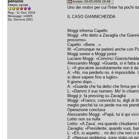
pensolo
Inviato: 20-05-2006 18:48
Uno dei motivi per cui l'Inter ha pochi it
Reg.: 11 Gen 2004
Messaggi: 14685
IL CASO GIANNICHEDDA
Da: Genova (GE)
Moggi informa Capello
Moggi: «Ho detto a Zavaglia che Gianni
prossimo».
Capello: «Bene...».
M: «Comunque ne parlerò anche con Papa
Moggi senior e Moggi junior
Luciano Moggi: «Convinci Giannichedda 
Alessandro Moggi: «Guarda, si è fatta ava
L: «Il giocatore assolutamente non è da
A: «No, ma perderlo no, è impossibile. I
si deve sapere fino a luglio».
Il giorno dopo…
A: «Guarda che ha detto che firma per l
L: «Dammi il suo numero. Mo' lo chiamo
Moggi jr. fa pressing su Zavaglia
Moggi: «Franco, convincilo tu, digli di fi
meglio perché lui ce perde ma noi pren
Operazione conclusa
Alessandro Moggi: «Papà, lui è qui vicin
Lotito non sa nulla
Lotito: «A Zava', ma quando chiudiamo 
Zavaglia: «Presidente, quando vuoi, bas
L: «Eh, io aspetto... mi dici che non ci
Z: «Nessun problema, sono stato un po' 