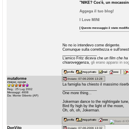
"NIKE? Cos'è, un mocassin
Aggega il tuo blog!
I Love MINI
[ Questo messaggio è stato modific
No no io intendevo come dirigente.
Comunque sulla correttezza e sull'onest
_________________
L'amico Fritz diceva che
un film che ha
chiaroveggenza,
gli erano apparsi in so
mutaforme
Inviato: 07-06-2006 13:28
La famiglia ha chiesto il massimo riser
_________________
Reg.: 25 Lug 2002
Messaggi: 4608
One more thing...
Da: Monte Giberto (AP)
Jokerman dance to the nightingale tune
Bird fly high by the light of the moon,
Oh, oh, oh, Jokerman.
DonVito
Inviato: 07-06-2006 13:32