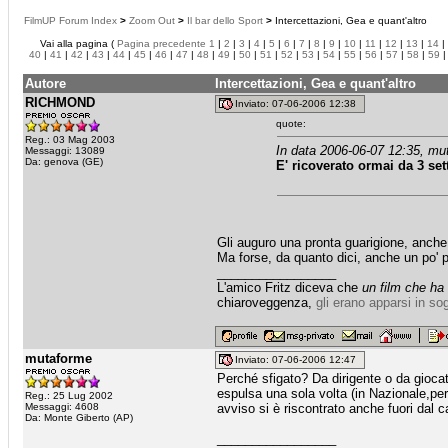
FilmUP Forum Index
>
Zoom Out
>
Il bar dello Sport
>
Intercettazioni, Gea e quant'altro
Vai alla pagina (
Pagina precedente
1
|
2
|
3
|
4
|
5
|
6
|
7
|
8
|
9
|
10
|
11
|
12
|
13
|
14
|
40
|
41
|
42
|
43
|
44
|
45
|
46
|
47
|
48
|
49
|
50
|
51
|
52
|
53
|
54
|
55
|
56
|
57
|
58
|
59
Autore
Intercettazioni, Gea e quant'altro
RICHMOND
Inviato: 07-06-2006 12:38
quote:
Reg.: 03 Mag 2003
In data 2006-06-07 12:35, mu
Messaggi: 13089
Da: genova (GE)
E' ricoverato ormai da 3 se
Gli auguro una pronta guarigione, anche
Ma forse, da quanto dici, anche un po' pi
_________________
L'amico Fritz diceva che
un film che ha
chiaroveggenza,
gli erano apparsi in so
mutaforme
Inviato: 07-06-2006 12:47
Perché sfigato? Da dirigente o da gioca
espulsa una sola volta (in Nazionale,per
Reg.: 25 Lug 2002
Messaggi: 4608
avviso si è riscontrato anche fuori dal 
Da: Monte Giberto (AP)
_________________