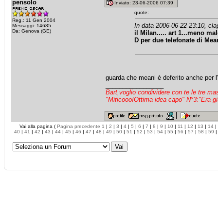
pensolo
Inviato: 23-06-2006 07:39
quote:
Reg.: 11 Gen 2004
In data 2006-06-22 23:10, cla
Messaggi: 14685
Da: Genova (GE)
il Milan..... art 1...meno m
D per due telefonate di Meani
guarda che meani è deferito anche per l'
_________________
Bart,voglio condividere con te le tre m
"Miticooo!Ottima idea capo" N°3:"Era gi
Vai alla pagina (
Pagina precedente
1
|
2
|
3
|
4
|
5
|
6
|
7
|
8
|
9
|
10
|
11
|
12
|
13
|
14
|
40
|
41
|
42
|
43
|
44
|
45
|
46
|
47
|
48
|
49
|
50
|
51
|
52
|
53
|
54
|
55
|
56
|
57
|
58
|
59