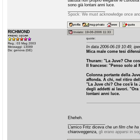
battuta non proprio elegante le curiosità
sono già lontani anni luce.
_________________
Spock: We must acknowledge once and for
RICHMOND
Inviato: 19-06-2006 11:33
quote:
Reg.: 03 Mag 2003
In data 2006-06-19 10:49, iper
Messaggi: 13089
Da: genova (GE)
Mica male come tesi difensi
Thuram: "La Juve? Che cos
Il francese: "Penso solo al
Colonna portante della Juve
affonda. A chi, nel ritiro d
"La Juve chi? Che cos'è la 
degli addetti ai lavori. "O
lontani anni luce.
Eheheh.
_________________
L'amico Fritz diceva che
un film che ha
chiaroveggenza,
gli erano apparsi in so