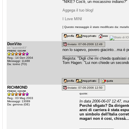
"NIKE? Cos'è, un mocassino indiano?"
Aggega il tuo blog!
I Love MINI
[ Questo messaggio è stato modificato da: mutafor
DonVito
Inviato: 07-06-2006 12:49
ex "quentin83"
non lo sapevo, povero giacinto...ma è 
_________________
Reg.: 14 Gen 2004
Regista: "Digli che mi chieda qualsiasi
Messaggi: 11488
Tom Hagen: "Lui non chiede un secondo fa
Da: torino (TO)
RICHMOND
Inviato: 07-06-2006 12:50
quote:
Reg.: 03 Mag 2003
In data 2006-06-07 12:47, mu
Messaggi: 13089
Da: genova (GE)
Perché sfigato? Da dirigent
anni di carriera è stata esp
un simbolo dell'Italia corr
magari non è cosi, chissà..
_________________