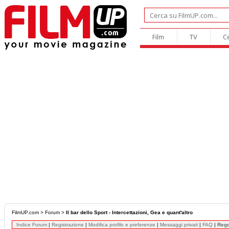
Film
TV
C
FilmUP.com
>
Forum
>
Il bar dello Sport - Intercettazioni, Gea e quant'altro
Indice Forum
|
Registrazione
|
Modifica profilo e preferenze
|
Messaggi privati
|
FAQ
|
Reg