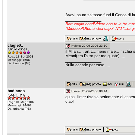
Avevi paura saltasse fuori il Genoa di la
_________________
Bart,voglio condividere con te le tre m
"Miticooo!Ottima idea capo" N°3:"Era gi
clagle01
Inviato: 22-06-2006 23:10
il Milan..... art 1...meno male... rischi
Meani( tra l'altro per me giuste).....
Reg.: 18 Set 2003
Messaggi: 1566
_________________
Da: Lissone (MI)
Nulla accade per caso.....
badlands
Inviato: 23-06-2006 00:14
quinsi l'inter rischia seriamente di ess
ciao!
Reg.: 01 Mag 2002
Messaggi: 14498
Da: urbania (PS)