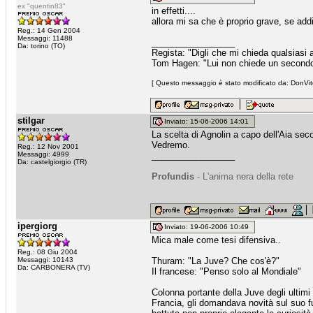
ex "quentin83"
in effetti....
allora mi sa che è proprio grave, se add
Reg.: 14 Gen 2004
Messaggi: 11488
_________________
Da: torino (TO)
Regista: "Digli che mi chieda qualsiasi
Tom Hagen: "Lui non chiede un secondo fa
[ Questo messaggio è stato modificato da: DonVito
stilgar
Inviato: 15-06-2006 14:01
La scelta di Agnolin a capo dell'Aia se
Vedremo.
Reg.: 12 Nov 2001
Messaggi: 4999
_________________
Da: castelgiorgio (TR)
Profundis
- L'anima nera della rete
ipergiorg
Inviato: 19-06-2006 10:49
Mica male come tesi difensiva..
Reg.: 08 Giu 2004
Messaggi: 10143
Thuram: "La Juve? Che cos'è?"
Da: CARBONERA (TV)
Il francese: "Penso solo al Mondiale"
Colonna portante della Juve degli ultimi 
Francia, gli domandava novità sul suo fu