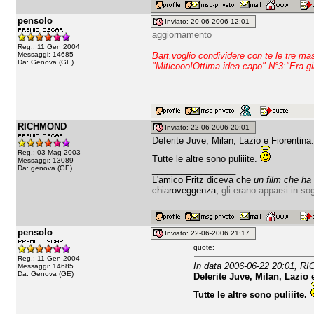
pensolo
Inviato: 20-06-2006 12:01
aggiornamento
_________________
Reg.: 11 Gen 2004
Messaggi: 14685
Bart,voglio condividere con te le tre m
Da: Genova (GE)
"Miticooo!Ottima idea capo" N°3:"Era gi
RICHMOND
Inviato: 22-06-2006 20:01
Deferite Juve, Milan, Lazio e Fiorentina.
Reg.: 03 Mag 2003
Tutte le altre sono puliiite.
Messaggi: 13089
Da: genova (GE)
_________________
L'amico Fritz diceva che
un film che ha
chiaroveggenza,
gli erano apparsi in so
pensolo
Inviato: 22-06-2006 21:17
quote:
Reg.: 11 Gen 2004
In data 2006-06-22 20:01, R
Messaggi: 14685
Da: Genova (GE)
Deferite Juve, Milan, Lazio 
Tutte le altre sono puliiite.