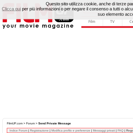
Questo sito utilizza cookie, anche di terze parti
Clicca qui
per più informazioni o per negare il consenso a tutti o a
suo elemento accon
Film
TV
C
FilmUP.com
>
Forum
>
Send Private Message
Indice Forum
|
Registrazione
|
Modifica profilo e preferenze
|
Messaggi privati
|
FAQ
|
Reg