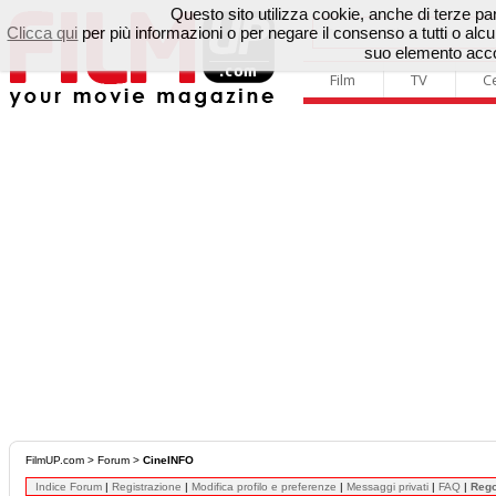
Questo sito utilizza cookie, anche di terze parti
Clicca qui
per più informazioni o per negare il consenso a tutti o a
suo elemento accon
Film
TV
C
FilmUP.com
>
Forum
>
CineINFO
Indice Forum
|
Registrazione
|
Modifica profilo e preferenze
|
Messaggi privati
|
FAQ
|
Reg