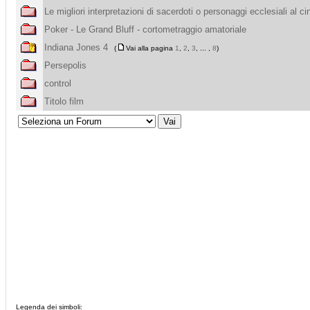
Le migliori interpretazioni di sacerdoti o personaggi ecclesiali al c
Poker - Le Grand Bluff - cortometraggio amatoriale
Indiana Jones 4
(
Vai alla pagina
1
,
2
,
3
, ... ,
8
)
Persepolis
control
Titolo film
Legenda dei simboli: