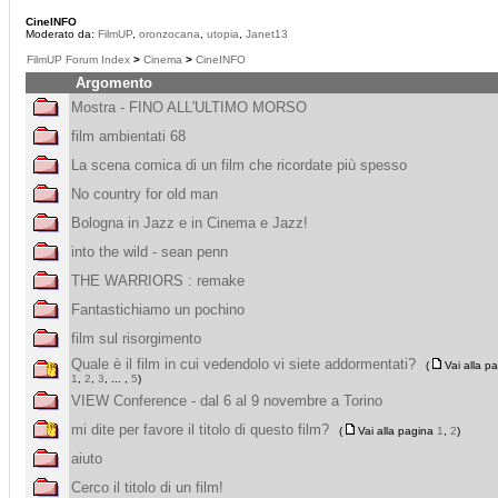
CineINFO
Moderato da:
FilmUP
,
oronzocana
,
utopia
,
Janet13
FilmUP Forum Index
>
Cinema
>
CineINFO
Argomento
Mostra - FINO ALL'ULTIMO MORSO
film ambientati 68
La scena comica di un film che ricordate più spesso
No country for old man
Bologna in Jazz e in Cinema e Jazz!
into the wild - sean penn
THE WARRIORS : remake
Fantastichiamo un pochino
film sul risorgimento
Quale è il film in cui vedendolo vi siete addormentati?
(
Vai alla p
1
,
2
,
3
, ... ,
5
)
VIEW Conference - dal 6 al 9 novembre a Torino
mi dite per favore il titolo di questo film?
(
Vai alla pagina
1
,
2
)
aiuto
Cerco il titolo di un film!