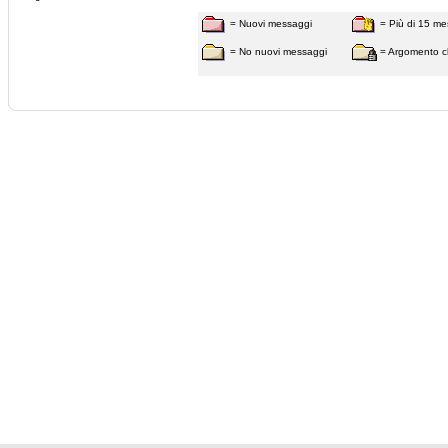
= Nuovi messaggi
= Più di 15 me
= No nuovi messaggi
= Argomento c