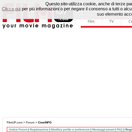
Questo sito utilizza cookie, anche di terze parti
Clicca qui
per più informazioni o per negare il consenso a tutti o a
suo elemento accon
Film
TV
C
FilmUP.com
>
Forum
>
CineINFO
Indice Forum
|
Registrazione
|
Modifica profilo e preferenze
|
Messaggi privati
|
FAQ
|
Reg