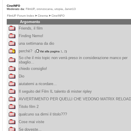
CineINFO
Moderato da:
FilmUP
,
oronzocana
,
utopia
,
Janet13
FilmUP Forum Index
>
Cinema
>
CineINFO
Argomento
Friends, il film
Finding Nemo!
una settimana da dio
perchè?
(
Vai alla pagina
1
,
2
)
So che il mio topic non verrà preso in considerazione manco per
sbaglio...
chiedo consiglio!
Dio
aiutatemi a ricordare...
Il seguito del Film IL talento di mister ripley
AVVERTIMENTO PER QUELLI CHE VEDONO MATRIX RELOAD
Titolo film 2
qualcuno sa dirmi il titolo???
Cose mai viste
Se doveste...