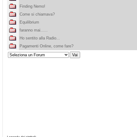
Finding Nemo!
Come si chiamava?
Equilibrium
faranno mai......
Ho sentito alla Radio...
Pagamenti Online, come fare?
Legenda dei simboli: