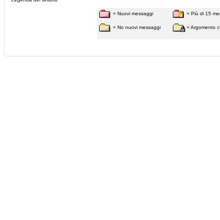
= Nuovi messaggi
= Più di 15 me
= No nuovi messaggi
= Argomento c