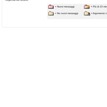
= Nuovi messaggi
= Più di 15 me
= No nuovi messaggi
= Argomento c