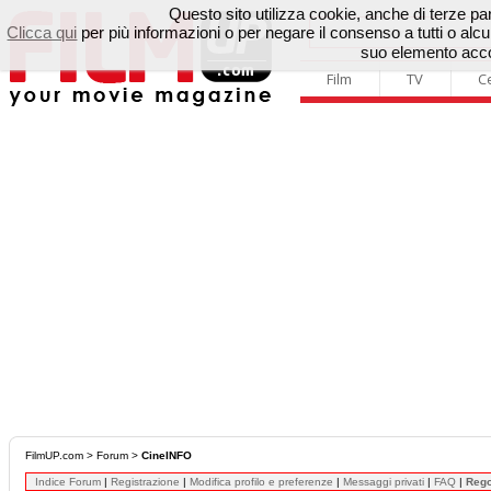
Questo sito utilizza cookie, anche di terze parti
Clicca qui
per più informazioni o per negare il consenso a tutti o a
suo elemento accon
Film
TV
C
FilmUP.com
>
Forum
>
CineINFO
Indice Forum
|
Registrazione
|
Modifica profilo e preferenze
|
Messaggi privati
|
FAQ
|
Reg