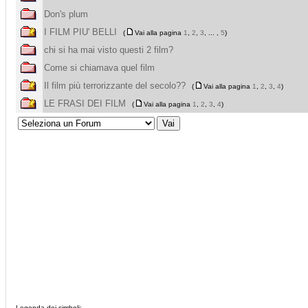
Don's plum
I FILM PIU' BELLI
(
Vai alla pagina
1
,
2
,
3
, ... ,
5
)
chi si ha mai visto questi 2 film?
Come si chiamava quel film
Il film più terrorizzante del secolo??
(
Vai alla pagina
1
,
2
,
3
,
4
)
LE FRASI DEI FILM
(
Vai alla pagina
1
,
2
,
3
,
4
)
Legenda dei simboli: