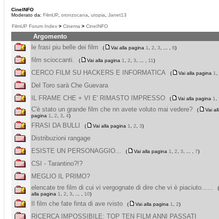
CineINFO
Moderato da:
FilmUP
,
oronzocana
,
utopia
,
Janet13
FilmUP Forum Index
>
Cinema
>
CineINFO
Argomento
le frasi piu belle dei film
(
Vai alla pagina
1
,
2
,
3
, ... ,
6
)
film scioccanti.
(
Vai alla pagina
1
,
2
,
3
, ... ,
11
)
CERCO FILM SU HACKERS E INFORMATICA
(
Vai alla pagina
1
,
Del Toro sarà Che Guevara
IL FRAME CHE + VI E' RIMASTO IMPRESSO
(
Vai alla pagina
1
,
C'è stato un grande film che nn avete voluto mai vedere?
(
Vai al
pagina
1
,
2
,
3
,
4
)
FRASI DA BULLI
(
Vai alla pagina
1
,
2
,
3
)
Distribuzioni rangage
ESISTE UN PERSONAGGIO...
(
Vai alla pagina
1
,
2
,
3
, ... ,
7
)
CSI - Tarantino?!?
MEGLIO IL PRIMO?
elencate tre film di cui vi vergognate di dire che vi è piaciuto......
(
alla pagina
1
,
2
,
3
, ... ,
10
)
Il film che fate finta di ave rvisto
(
Vai alla pagina
1
,
2
)
RICERCA IMPOSSIBILE: TOP TEN FILM ANNI PASSATI