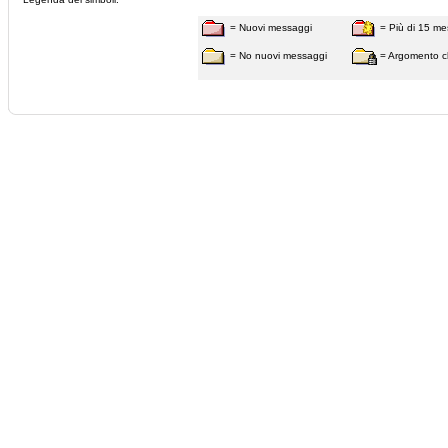
= Nuovi messaggi
= Più di 15 me
= No nuovi messaggi
= Argomento c