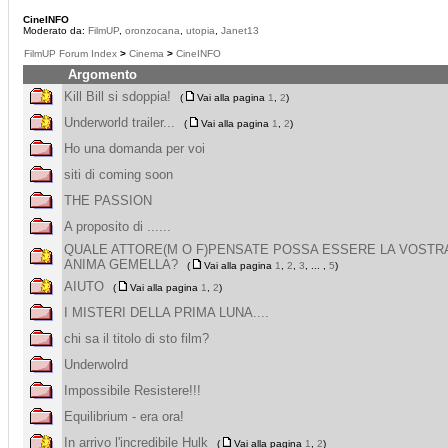
CineINFO
Moderato da:
FilmUP
,
oronzocana
,
utopia
,
Janet13
FilmUP Forum Index
>
Cinema
>
CineINFO
Argomento
Kill Bill si sdoppia!
(
Vai alla pagina
1
,
2
)
Underworld trailer...
(
Vai alla pagina
1
,
2
)
Ho una domanda per voi
siti di coming soon
THE PASSION
A proposito di ......
QUALE ATTORE(M O F)PENSATE POSSA ESSERE LA VOSTR
ANIMA GEMELLA?
(
Vai alla pagina
1
,
2
,
3
, ... ,
5
)
AIUTO
(
Vai alla pagina
1
,
2
)
I MISTERI DELLA PRIMA LUNA....
chi sa il titolo di sto film?
Underwolrd
Impossibile Resistere!!!
Equilibrium - era ora!
In arrivo l'incredibile Hulk
(
Vai alla pagina
1
,
2
)