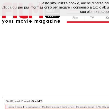
Questo sito utilizza cookie, anche di terze parti
Clicca qui
per più informazioni o per negare il consenso a tutti o a
suo elemento accon
Film
TV
C
FilmUP.com
>
Forum
>
CineINFO
Indice Forum
|
Registrazione
|
Modifica profilo e preferenze
|
Messaggi privati
|
FAQ
|
Reg