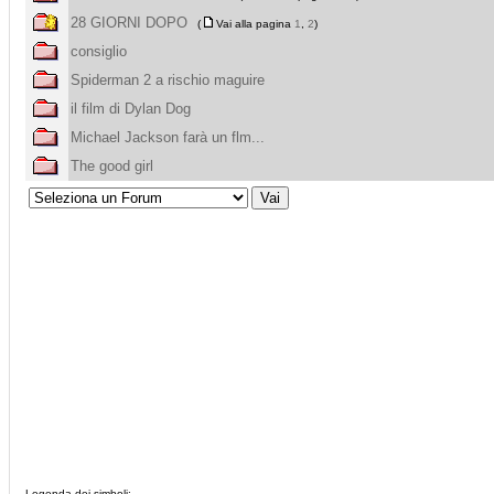
28 GIORNI DOPO
(
Vai alla pagina
1
,
2
)
consiglio
Spiderman 2 a rischio maguire
il film di Dylan Dog
Michael Jackson farà un flm...
The good girl
Legenda dei simboli: