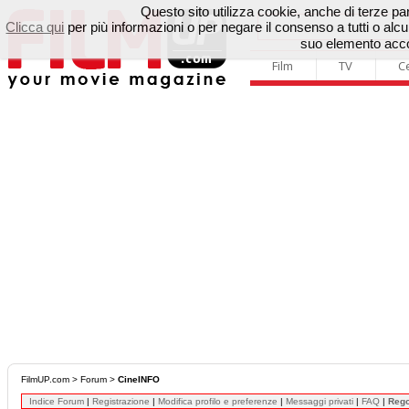
Questo sito utilizza cookie, anche di terze parti
Clicca qui
per più informazioni o per negare il consenso a tutti o a
suo elemento accon
Film
TV
C
FilmUP.com
>
Forum
>
CineINFO
Indice Forum
|
Registrazione
|
Modifica profilo e preferenze
|
Messaggi privati
|
FAQ
|
Reg