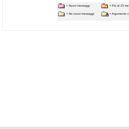
= Nuovi messaggi
= Più di 15 me
= No nuovi messaggi
= Argomento c