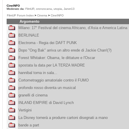
CineINFO
Moderato da:
FilmUP
,
oronzocana
,
utopia
,
Janet13
FilmUP Forum Index
>
Cinema
>
CineINFO
Argomento
Milano: 17° Festival del cinema Africano, d’Asia e America Latina
BERLINALE
Electroma - Regia dei DAFT PUNK
Dopo "Ong Bak" arriva un altro erede di Jackie Chan!(?)
Forest Whitaker: Obama, le dittature e l'Oscar
spostata la data per LA TERZA MADRE
hannibal torna in sala...
Cortometraggio amatoriale contro il FUMO
profondo rosso diventa un musical
granelli di cinema
INLAND EMPIRE di David Lynch
Vertigini
La Disney tornerà a produrre cartoni disegnati a mano
bande a part