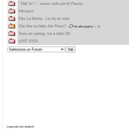
" Dali' & I " : nuovo ruolo per Al Pacino
Filmazzo
Film La Mome - La vie en rose
Che fine ha fatto Joe Pesci?
(
Vai alla pagina
1
,
2
)
Sono un cyborg, ma è tutto OK
LAST KISS
Legenda dei simboli: