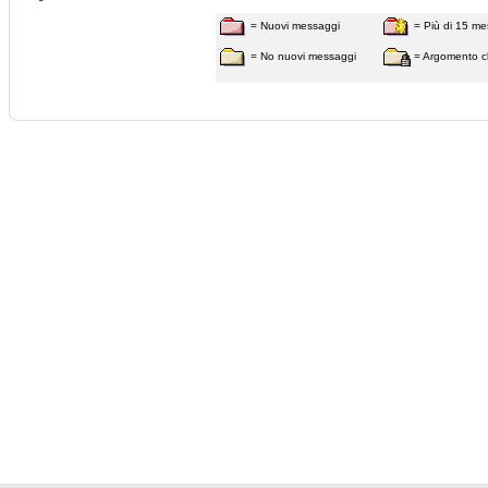
= Nuovi messaggi
= Più di 15 me
= No nuovi messaggi
= Argomento c