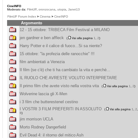
CineINFO
Moderato da:
FilmUP
,
oronzocana
,
utopia
,
Janet13
FilmUP Forum Index
>
Cinema
>
CineINFO
Argomento
12 - 15 ottobre: TRIBECA Film Festival a MILANO
jen gardner e ben affleck
(
Vai alla pagina
1
,
2
)
Harry Potter e il calice di fuoco...Si sa niente?
15 ottobre: "la profezia delle ranocchie" !!!
film ambientati a Venezia
Il film (se c'è) che ti ha cambiato la vita e perchè...
IL RUOLO CHE AVRESTE VOLUTO INTERPRETARE
Il primo film che avete visto nella vostra vita
(
Vai alla pagina
1
,
2
)
Wolverine lascia gli X-Men
i 3 film che butterestenel cestino
I VOSTRI 3 FILM PREFERITI IN ASSOLUTO
(
Vai alla pagina
1
,
2
8
)
jim morrison UCLA
Morto Rodney Dangerfield
Evil Dead 4: il ritorno del mitico Ash