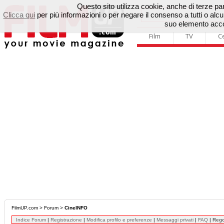
Questo sito utilizza cookie, anche di terze parti
Clicca qui
per più informazioni o per negare il consenso a tutti o a
suo elemento accon
Film
TV
C
FilmUP.com
>
Forum
>
CineINFO
Indice Forum
|
Registrazione
|
Modifica profilo e preferenze
|
Messaggi privati
|
FAQ
|
Reg