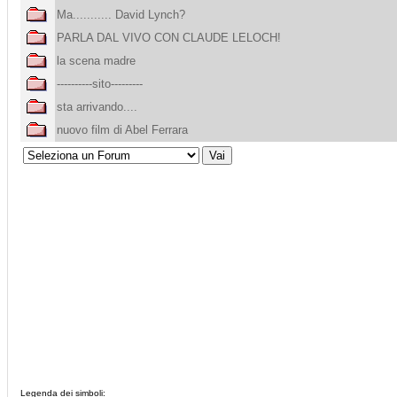
Ma........... David Lynch?
PARLA DAL VIVO CON CLAUDE LELOCH!
la scena madre
----------sito---------
sta arrivando....
nuovo film di Abel Ferrara
Legenda dei simboli: