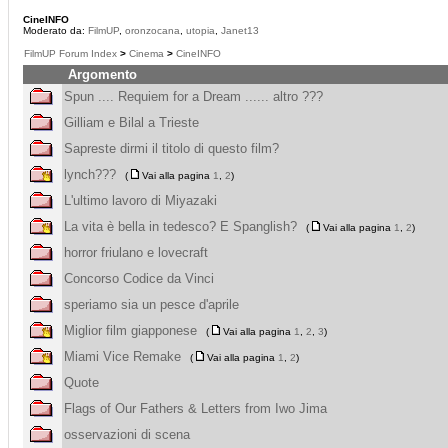
CineINFO
Moderato da:
FilmUP
,
oronzocana
,
utopia
,
Janet13
FilmUP Forum Index
>
Cinema
>
CineINFO
Argomento
Spun .... Requiem for a Dream ...... altro ???
Gilliam e Bilal a Trieste
Sapreste dirmi il titolo di questo film?
lynch???
(
Vai alla pagina
1
,
2
)
L'ultimo lavoro di Miyazaki
La vita è bella in tedesco? E Spanglish?
(
Vai alla pagina
1
,
2
)
horror friulano e lovecraft
Concorso Codice da Vinci
speriamo sia un pesce d'aprile
Miglior film giapponese
(
Vai alla pagina
1
,
2
,
3
)
Miami Vice Remake
(
Vai alla pagina
1
,
2
)
Quote
Flags of Our Fathers & Letters from Iwo Jima
osservazioni di scena