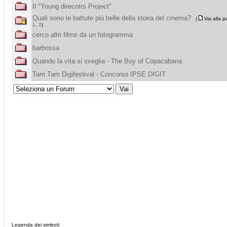
Il "Young direcotrs Project"
Quali sono le battute più belle della storia del cinema?
(
Vai alla 
1
,
2
)
cerco altri films da un fotogramma
barbossa
Quando la vita si sveglia - The Boy of Copacabana
Tam Tam Digifestival - Concorso IPSE DIGIT
Legenda dei simboli: