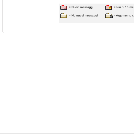
= Nuovi messaggi
= Più di 15 me
= No nuovi messaggi
= Argomento c