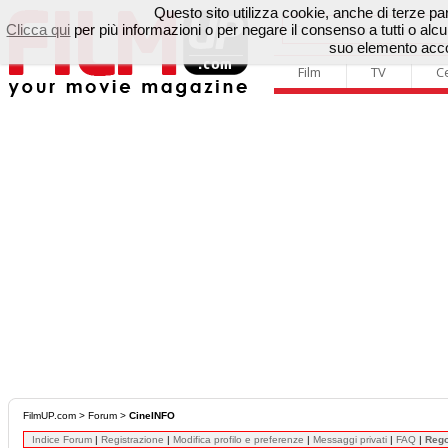
Questo sito utilizza cookie, anche di terze parti
Clicca qui
per più informazioni o per negare il consenso a tutti o a
suo elemento accon
Film
TV
C
FilmUP.com
>
Forum
>
CineINFO
Indice Forum
|
Registrazione
|
Modifica profilo e preferenze
|
Messaggi privati
|
FAQ
|
Reg