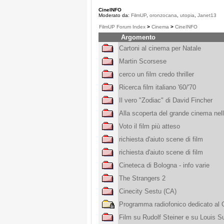
CineINFO
Moderato da:
FilmUP
,
oronzocana
,
utopia
,
Janet13
FilmUP Forum Index
>
Cinema
>
CineINFO
Argomento
Cartoni al cinema per Natale
Martin Scorsese
cerco un film credo thriller
Ricerca film italiano '60/'70
Il vero "Zodiac" di David Fincher
Alla scoperta del grande cinema nell
Voto il film più atteso
richiesta d'aiuto scene di film
richiesta d'aiuto scene di film
Cineteca di Bologna - info varie
The Strangers 2
Cinecity Sestu (CA)
Programma radiofonico dedicato al
Film su Rudolf Steiner e su Louis Su