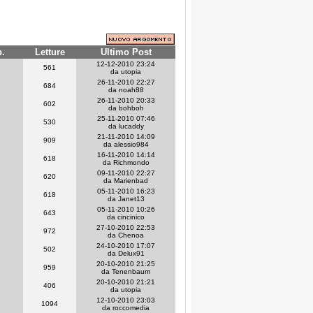
p.
Letture
Ultimo Post
12-12-2010 23:24
561
da utopia
26-11-2010 22:27
684
da noah88
26-11-2010 20:33
602
da bohboh
25-11-2010 07:46
530
da lucaddy
21-11-2010 14:09
909
da alessio984
16-11-2010 14:14
618
da Richmondo
09-11-2010 22:27
620
da Marienbad
05-11-2010 16:23
618
da Janet13
05-11-2010 10:26
643
da cincinico
27-10-2010 22:53
972
da Chenoa
24-10-2010 17:07
502
da Delux91
20-10-2010 21:25
959
da Tenenbaum
20-10-2010 21:21
406
da utopia
12-10-2010 23:03
1094
da roccomedia