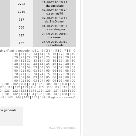
11-10-2010 10:21
2723
da sgstefani
09-10-2010 10:26
1219
da ermes79
07-10-2010 14:17
787
da EricDraven
04-10-2010 19:07
599
da sandragina
29-09-2010 20:40
617
da ilrene
26-09-2010 21:10
765
da badlands
gina (
Pagina precedente
|
1
|
2
| 3 |
4
|
5
|
6
|
7
|
8
|
9
|
10
|
11
|
12
|
13
|
14
|
15
|
16
|
17
|
18
|
19
|
20
|
21
|
22
|
23
|
24
|
25
|
26
|
27
|
28
|
29
|
30
|
31
|
32
|
33
|
34
|
35
|
36
|
37
|
38
|
39
|
40
|
41
|
42
|
43
|
44
|
45
|
46
|
47
|
48
|
49
|
50
|
51
|
52
|
53
|
54
|
55
|
56
|
57
|
58
|
59
|
60
|
61
|
62
|
63
|
64
|
65
|
66
|
67
|
68
|
69
|
70
|
71
|
72
|
73
|
74
|
75
|
76
|
77
|
78
|
79
|
80
|
81
|
82
|
83
|
84
|
85
|
86
|
87
|
88
|
89
|
90
|
91
|
92
|
93
|
94
|
95
|
96
|
97
|
98
|
99
0
|
101
|
102
|
103
|
104
|
105
|
106
|
107
|
108
|
109
110
|
111
|
112
|
113
|
114
|
115
|
116
|
117
|
118
|
119
0
|
121
|
122
|
123
|
124
|
125
|
126
|
127
|
128
|
129
0
|
131
|
132
|
133
|
134
|
135
|
136
|
137
|
138
|
139
142
|
143
|
144
|
145
|
146
|
147
| Pagina successiva
)
io generale
0.117067 seconds.