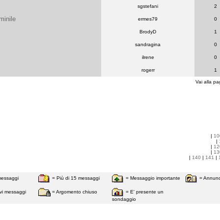
sgstefani
2
minile
ermes79
0
BrodyD
1
sandragina
0
ilrene
0
rogerr
1
Vai alla pa
|
10
|
|
12
|
13
|
140
|
141
|
messaggi
= Più di 15 messaggi
= Messaggio importante
= Annunc
vi messaggi
= Argomento chiuso
= E' presente un
sondaggio