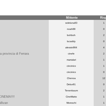
Mittente
Ris
soleluna83
1
noah88
0
bohboh
2
lucaddy
0
alessio984
4
a provincia di Ferrara
cinefe
2
martalari
1
cincinico
1
cincinico
0
Chenoa
12
Delux91
0
Tenenbaum
2
 CINEMA!!!!
CineMatto
1
llivan
Moreschi
1