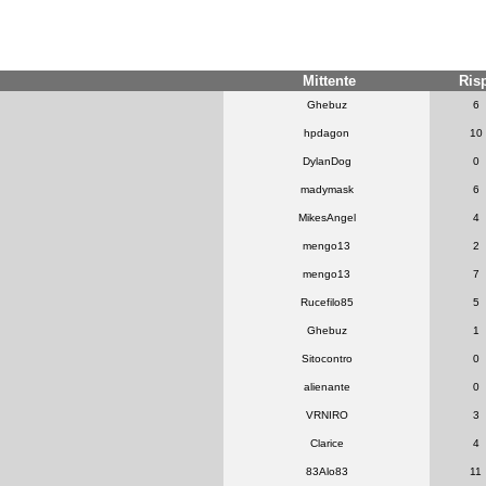
Mittente
Ris
Ghebuz
6
hpdagon
10
DylanDog
0
madymask
6
MikesAngel
4
mengo13
2
mengo13
7
Rucefilo85
5
Ghebuz
1
Sitocontro
0
alienante
0
VRNIRO
3
Clarice
4
83Alo83
11