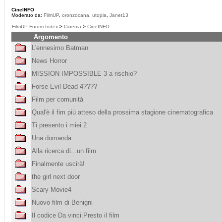
CineINFO
Moderato da:
FilmUP
,
oronzocana
,
utopia
,
Janet13
FilmUP Forum Index
>
Cinema
>
CineINFO
Argomento
L'ennesimo Batman
News Horror
MISSION IMPOSSIBLE 3 a rischio?
Forse Evil Dead 4????
Film per comunità
Qual'è il fim più atteso della prossima stagione cinematografica
Ti presento i miei 2
Una domanda...
Alla ricerca di...un film
Finalmente uscirà!
the girl next door
Scary Movie4
Nuovo film di Benigni
Il codice Da vinci:Presto il film