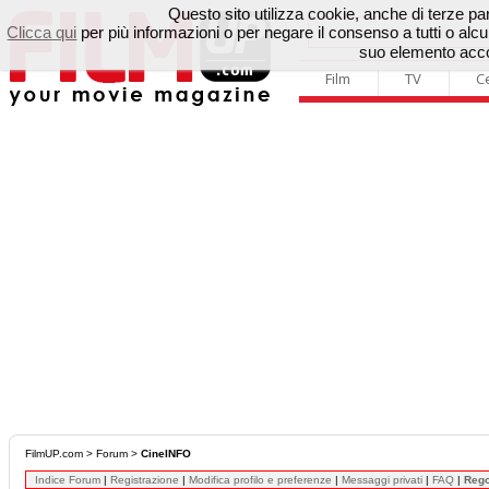
Questo sito utilizza cookie, anche di terze parti
Clicca qui
per più informazioni o per negare il consenso a tutti o a
suo elemento accon
Film
TV
C
FilmUP.com
>
Forum
>
CineINFO
Indice Forum
|
Registrazione
|
Modifica profilo e preferenze
|
Messaggi privati
|
FAQ
|
Reg