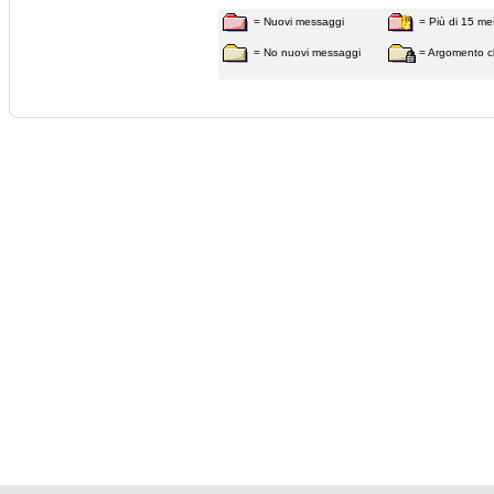
= Nuovi messaggi
= Più di 15 me
= No nuovi messaggi
= Argomento c