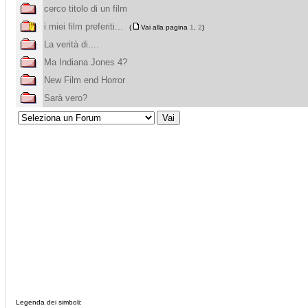
cerco titolo di un film
i miei film preferiti...
(
Vai alla pagina
1
,
2
)
La verità di....
Ma Indiana Jones 4?
New Film end Horror
Sarà vero?
Legenda dei simboli: