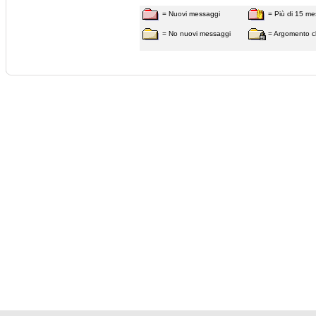
= Nuovi messaggi
= Più di 15 me
= No nuovi messaggi
= Argomento c