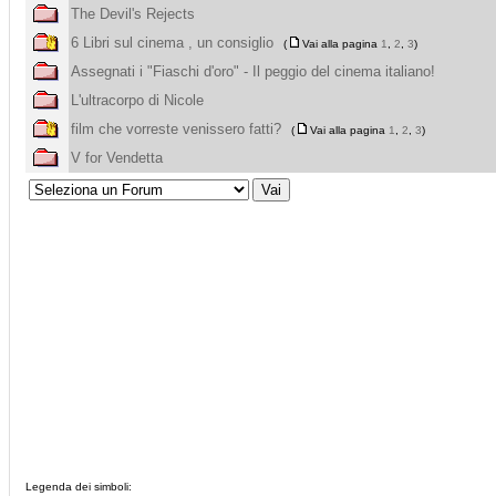
The Devil's Rejects
6 Libri sul cinema , un consiglio
(
Vai alla pagina
1
,
2
,
3
)
Assegnati i "Fiaschi d'oro" - Il peggio del cinema italiano!
L'ultracorpo di Nicole
film che vorreste venissero fatti?
(
Vai alla pagina
1
,
2
,
3
)
V for Vendetta
Legenda dei simboli: