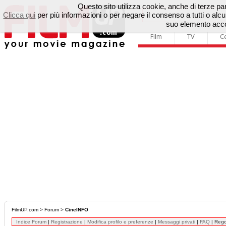
Questo sito utilizza cookie, anche di terze parti
Clicca qui
per più informazioni o per negare il consenso a tutti o a
suo elemento accon
Film
TV
C
FilmUP.com
>
Forum
>
CineINFO
Indice Forum
|
Registrazione
|
Modifica profilo e preferenze
|
Messaggi privati
|
FAQ
|
Reg