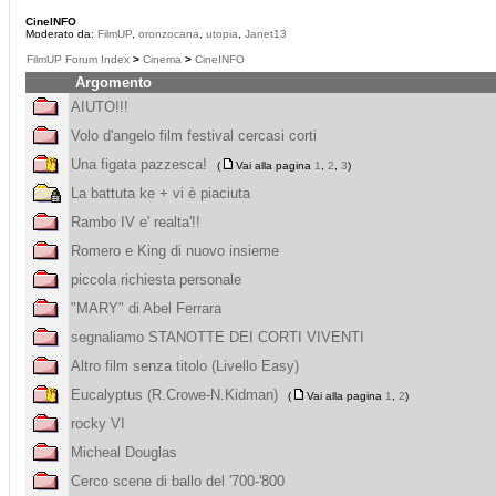
CineINFO
Moderato da:
FilmUP
,
oronzocana
,
utopia
,
Janet13
FilmUP Forum Index
>
Cinema
>
CineINFO
Argomento
AIUTO!!!
Volo d'angelo film festival cercasi corti
Una figata pazzesca!
(
Vai alla pagina
1
,
2
,
3
)
La battuta ke + vi è piaciuta
Rambo IV e' realta'!!
Romero e King di nuovo insieme
piccola richiesta personale
"MARY" di Abel Ferrara
segnaliamo STANOTTE DEI CORTI VIVENTI
Altro film senza titolo (Livello Easy)
Eucalyptus (R.Crowe-N.Kidman)
(
Vai alla pagina
1
,
2
)
rocky VI
Micheal Douglas
Cerco scene di ballo del '700-'800