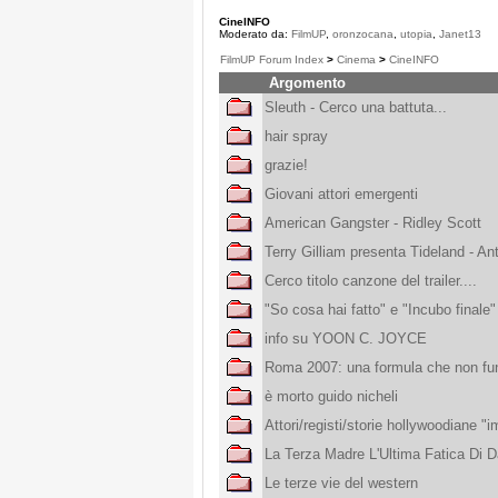
CineINFO
Moderato da:
FilmUP
,
oronzocana
,
utopia
,
Janet13
FilmUP Forum Index
>
Cinema
>
CineINFO
Argomento
Sleuth - Cerco una battuta...
hair spray
grazie!
Giovani attori emergenti
American Gangster - Ridley Scott
Terry Gilliam presenta Tideland - A
Cerco titolo canzone del trailer....
"So cosa hai fatto" e "Incubo finale"
info su YOON C. JOYCE
Roma 2007: una formula che non fu
è morto guido nicheli
Attori/registi/storie hollywoodiane "
La Terza Madre L'Ultima Fatica Di D
Le terze vie del western