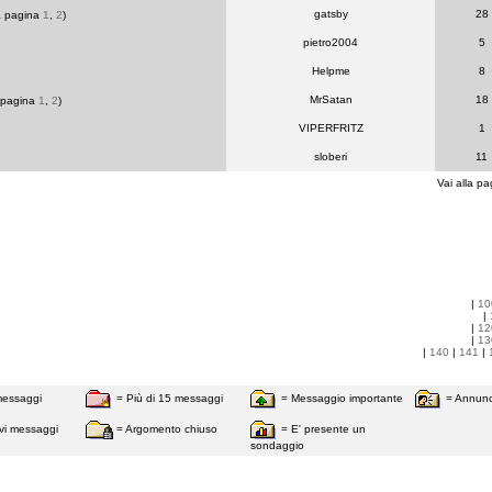
gatsby
28
la pagina
1
,
2
)
pietro2004
5
Helpme
8
MrSatan
18
a pagina
1
,
2
)
VIPERFRITZ
1
sloberi
11
Vai alla pa
|
10
|
|
12
|
13
|
140
|
141
|
messaggi
= Più di 15 messaggi
= Messaggio importante
= Annunc
vi messaggi
= Argomento chiuso
= E' presente un
sondaggio