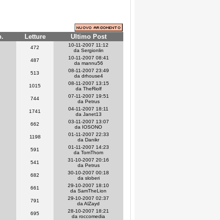
p.
Letture
Ultimo Post
10-11-2007 11:12
472
da Sergionlin
10-11-2007 08:41
487
da mannu56
08-11-2007 23:49
513
da drhouse4
08-11-2007 13:15
1015
da TheRiolf
07-11-2007 19:51
744
da Petrus
04-11-2007 18:11
1741
da Janet13
03-11-2007 13:07
662
da IOSONO
01-11-2007 22:33
1198
da Danikr
01-11-2007 14:23
591
da TomThom
31-10-2007 20:16
541
da Petrus
30-10-2007 00:18
682
da sloberi
29-10-2007 18:10
661
da SamTheLion
29-10-2007 02:37
791
da AlZayd
28-10-2007 18:21
695
da roccomedia