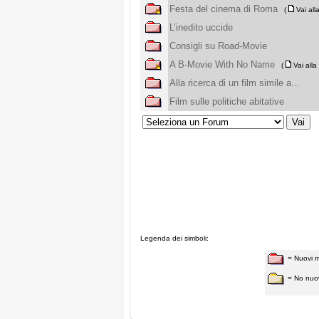
Festa del cinema di Roma
(
Vai al
L’inedito uccide
Consigli su Road-Movie
A B-Movie With No Name
(
Vai all
Alla ricerca di un film simile a...
Film sulle politiche abitative
Legenda dei simboli:
= Nuovi 
= No nuo