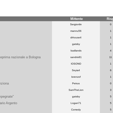
Mittente
Ris
Sergionlin
0
mannu56
1
drhouse4
1
gatsby
1
badlands
4
nteprima nazionale a Bologna
sandrix81
11
IOSONO
1
Seyia4
6
lorenzof
1
nziona
Petrus
0
SamTheLion
3
impegnate"
gatsby
5
ario Argento
Logan71
5
Comedy
5