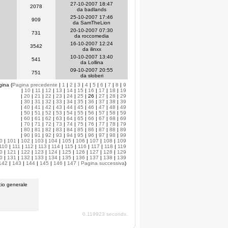
27-10-2007 18:47
2078
da badlands
25-10-2007 17:46
909
da SamTheLion
20-10-2007 07:30
731
da roccomedia
16-10-2007 12:24
3542
da ilinxx
10-10-2007 13:40
541
da Lollina
09-10-2007 20:55
751
da sloberi
gina (
Pagina precedente
|
1
|
2
|
3
|
4
|
5
|
6
|
7
|
8
|
9
|
10
|
11
|
12
|
13
|
14
|
15
|
16
|
17
|
18
|
19
|
20
|
21
|
22
|
23
|
24
|
25
| 26 |
27
|
28
|
29
|
30
|
31
|
32
|
33
|
34
|
35
|
36
|
37
|
38
|
39
|
40
|
41
|
42
|
43
|
44
|
45
|
46
|
47
|
48
|
49
|
50
|
51
|
52
|
53
|
54
|
55
|
56
|
57
|
58
|
59
|
60
|
61
|
62
|
63
|
64
|
65
|
66
|
67
|
68
|
69
|
70
|
71
|
72
|
73
|
74
|
75
|
76
|
77
|
78
|
79
|
80
|
81
|
82
|
83
|
84
|
85
|
86
|
87
|
88
|
89
|
90
|
91
|
92
|
93
|
94
|
95
|
96
|
97
|
98
|
99
0
|
101
|
102
|
103
|
104
|
105
|
106
|
107
|
108
|
109
110
|
111
|
112
|
113
|
114
|
115
|
116
|
117
|
118
|
119
0
|
121
|
122
|
123
|
124
|
125
|
126
|
127
|
128
|
129
0
|
131
|
132
|
133
|
134
|
135
|
136
|
137
|
138
|
139
142
|
143
|
144
|
145
|
146
|
147
| Pagina successiva
)
io generale
0.119923 seconds.