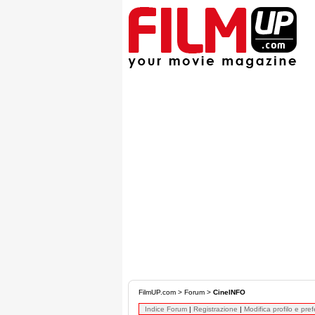
FilmUP.com
>
Forum
>
CineINFO
Indice Forum
|
Registrazione
|
Modifica profilo e pre