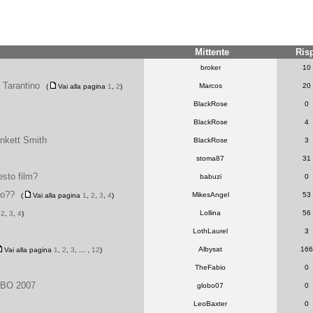
Mittente
Ris
broker
10
n Tarantino
Marcos
20
(
Vai alla pagina
1
,
2
)
BlackRose
0
BlackRose
4
inkett Smith
BlackRose
3
stoma87
31
uesto film?
babuzi
0
to??
MikesAngel
53
(
Vai alla pagina
1
,
2
,
3
,
4
)
Lollina
56
,
2
,
3
,
4
)
LothLaurel
3
Albysat
166
Vai alla pagina
1
,
2
,
3
, ... ,
12
)
TheFabio
0
OBO 2007
globo07
0
LeoBaxter
0