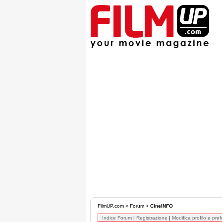
FilmUP.com
>
Forum
>
CineINFO
Indice Forum
|
Registrazione
|
Modifica profilo e pre