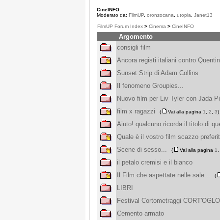
CineINFO
Moderato da:
FilmUP
,
oronzocana
,
utopia
,
Janet13
FilmUP Forum Index
>
Cinema
>
CineINFO
Argomento
consigli film
Ancora registi italiani contro Quenti
Sunset Strip di Adam Collins
Il fenomeno Groupies...
Nuovo film per Liv Tyler con Jada P
film x ragazzi
(
Vai alla pagina
1
,
2
,
3
)
Aiuto! qualcuno ricorda il titolo di q
Quale è il vostro film scazzo preferi
Scene di sesso...
(
Vai alla pagina
1
il petalo cremisi e il bianco
Il Film che aspettate nelle sale...
(
LIBRI
Festival Cortometraggi CORT'OGL
Cemento armato