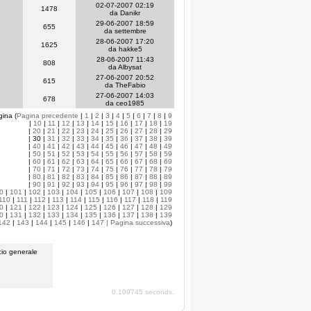
02-07-2007 02:19
1478
da Danikr
29-06-2007 18:59
655
da settembre
28-06-2007 17:20
1625
da hakke5
28-06-2007 11:43
808
da Albysat
27-06-2007 20:52
615
da TheFabio
27-06-2007 14:03
678
da ceo1985
gina (
Pagina precedente
|
1
|
2
|
3
|
4
|
5
|
6
|
7
|
8
|
9
|
10
|
11
|
12
|
13
|
14
|
15
|
16
|
17
|
18
|
19
|
20
|
21
|
22
|
23
|
24
|
25
|
26
|
27
|
28
|
29
| 30 |
31
|
32
|
33
|
34
|
35
|
36
|
37
|
38
|
39
|
40
|
41
|
42
|
43
|
44
|
45
|
46
|
47
|
48
|
49
|
50
|
51
|
52
|
53
|
54
|
55
|
56
|
57
|
58
|
59
|
60
|
61
|
62
|
63
|
64
|
65
|
66
|
67
|
68
|
69
|
70
|
71
|
72
|
73
|
74
|
75
|
76
|
77
|
78
|
79
|
80
|
81
|
82
|
83
|
84
|
85
|
86
|
87
|
88
|
89
|
90
|
91
|
92
|
93
|
94
|
95
|
96
|
97
|
98
|
99
0
|
101
|
102
|
103
|
104
|
105
|
106
|
107
|
108
|
109
110
|
111
|
112
|
113
|
114
|
115
|
116
|
117
|
118
|
119
0
|
121
|
122
|
123
|
124
|
125
|
126
|
127
|
128
|
129
0
|
131
|
132
|
133
|
134
|
135
|
136
|
137
|
138
|
139
142
|
143
|
144
|
145
|
146
|
147
| Pagina successiva
)
io generale
0.109745 seconds.