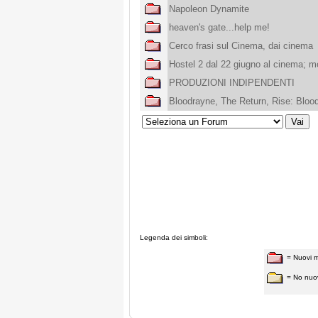
Napoleon Dynamite
heaven's gate...help me!
Cerco frasi sul Cinema, dai cinema
Hostel 2 dal 22 giugno al cinema; mo
PRODUZIONI INDIPENDENTI
Bloodrayne, The Return, Rise: Bloo
Legenda dei simboli:
= Nuovi 
= No nuo