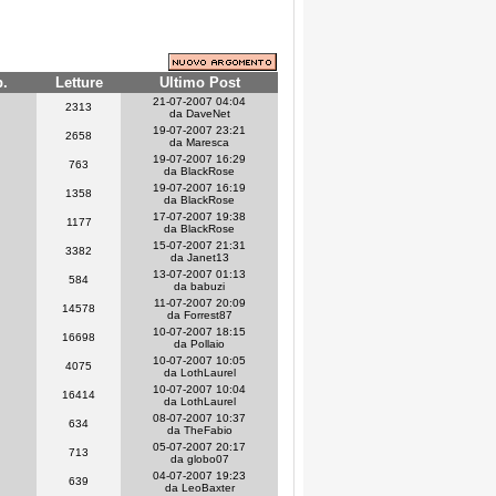
p.
Letture
Ultimo Post
21-07-2007 04:04
2313
da DaveNet
19-07-2007 23:21
2658
da Maresca
19-07-2007 16:29
763
da BlackRose
19-07-2007 16:19
1358
da BlackRose
17-07-2007 19:38
1177
da BlackRose
15-07-2007 21:31
3382
da Janet13
13-07-2007 01:13
584
da babuzi
11-07-2007 20:09
14578
da Forrest87
10-07-2007 18:15
16698
da Pollaio
10-07-2007 10:05
4075
da LothLaurel
10-07-2007 10:04
16414
da LothLaurel
08-07-2007 10:37
634
da TheFabio
05-07-2007 20:17
713
da globo07
04-07-2007 19:23
639
da LeoBaxter