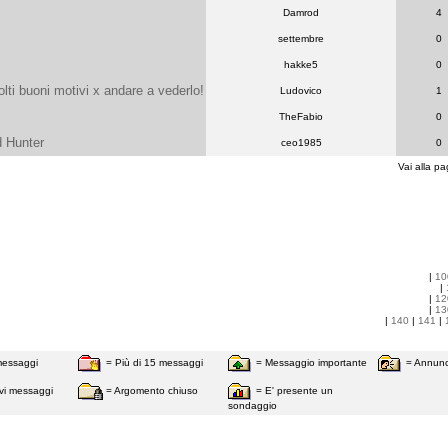
Damrod
4
settembre
0
hakke5
0
lti buoni motivi x andare a vederlo!
Ludovico
1
TheFabio
0
d Hunter
ceo1985
0
Vai alla pa
|
10
|
|
12
|
13
|
140
|
141
|
messaggi
= Più di 15 messaggi
= Messaggio importante
= Annunc
vi messaggi
= Argomento chiuso
= E' presente un
sondaggio