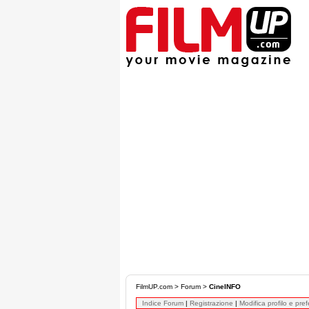
FilmUP.com
>
Forum
>
CineINFO
Indice Forum
|
Registrazione
|
Modifica profilo e pre