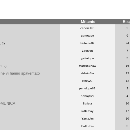
Mittente
Ris
cenerella8
2
gattotopo
6
Roberto89
24
1
,
2
)
Laeryon
7
gattotopo
3
MarcusShaw
16
a
1
,
2
)
 che vi hanno spaventato
VellutoBlu
13
crazy23
12
penelope69
2
Kobajashi
4
OMENICA
Batista
10
sk8erboy
17
YamaJim
10
DottorDio
3