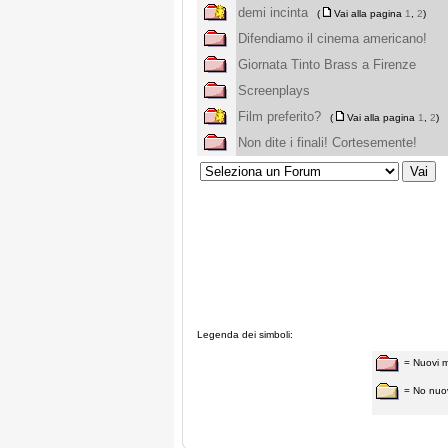
demi incinta
(
Vai alla pagina
1
,
2
)
Difendiamo il cinema americano!
Giornata Tinto Brass a Firenze
Screenplays
Film preferito?
(
Vai alla pagina
1
,
2
)
Non dite i finali! Cortesemente!
Legenda dei simboli:
= Nuovi 
= No nuo