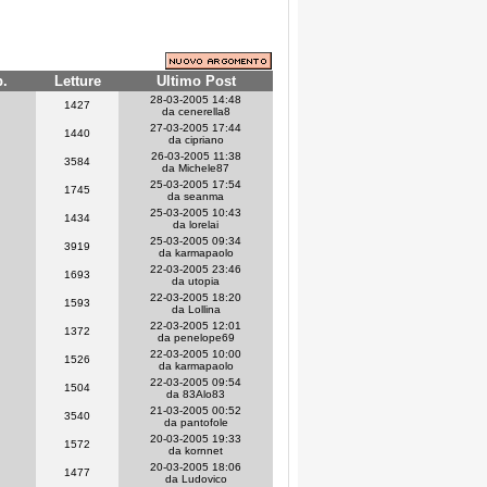
p.
Letture
Ultimo Post
28-03-2005 14:48
1427
da cenerella8
27-03-2005 17:44
1440
da cipriano
26-03-2005 11:38
3584
da Michele87
25-03-2005 17:54
1745
da seanma
25-03-2005 10:43
1434
da lorelai
25-03-2005 09:34
3919
da karmapaolo
22-03-2005 23:46
1693
da utopia
22-03-2005 18:20
1593
da Lollina
22-03-2005 12:01
1372
da penelope69
22-03-2005 10:00
1526
da karmapaolo
22-03-2005 09:54
1504
da 83Alo83
21-03-2005 00:52
3540
da pantofole
20-03-2005 19:33
1572
da kornnet
20-03-2005 18:06
1477
da Ludovico