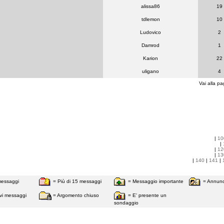
alissa86
19
tdlemon
10
Ludovico
2
Damrod
1
Karion
22
uligano
4
Vai alla pa
|
10
|
|
12
|
13
|
140
|
141
|
messaggi
= Più di 15 messaggi
= Messaggio importante
= Annunc
vi messaggi
= Argomento chiuso
= E' presente un
sondaggio