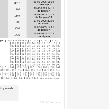
20-03-2005 16:16
3610
da oldboy83
19-03-2005 14:11
1708
da tdlemon
18-03-2005 10:12
1567
da Morgana74
17-03-2005 20:00
1288
da Lollina
17-03-2005 14:21
3594
da tdlemon
16-03-2005 19:22
1422
da uligano
gina (
Pagina precedente
|
1
|
2
|
3
|
4
|
5
|
6
|
7
|
8
|
9
|
10
|
11
|
12
|
13
|
14
|
15
|
16
|
17
|
18
|
19
|
20
|
21
|
22
|
23
|
24
|
25
|
26
|
27
|
28
|
29
|
30
|
31
|
32
|
33
|
34
|
35
|
36
|
37
|
38
|
39
|
40
|
41
|
42
|
43
|
44
|
45
|
46
|
47
|
48
|
49
|
50
|
51
|
52
|
53
|
54
|
55
|
56
|
57
|
58
|
59
|
60
|
61
|
62
|
63
|
64
|
65
|
66
|
67
|
68
|
69
|
70
|
71
|
72
|
73
|
74
|
75
|
76
|
77
|
78
|
79
|
80
|
81
|
82
|
83
|
84
|
85
|
86
|
87
|
88
|
89
|
90
|
91
|
92
|
93
| 94 |
95
|
96
|
97
|
98
|
99
0
|
101
|
102
|
103
|
104
|
105
|
106
|
107
|
108
|
109
110
|
111
|
112
|
113
|
114
|
115
|
116
|
117
|
118
|
119
0
|
121
|
122
|
123
|
124
|
125
|
126
|
127
|
128
|
129
0
|
131
|
132
|
133
|
134
|
135
|
136
|
137
|
138
|
139
142
|
143
|
144
|
145
|
146
|
147
| Pagina successiva
)
io generale
0.111845 seconds.