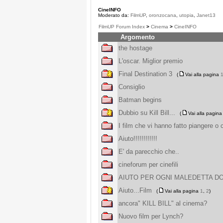
CineINFO
Moderato da:
FilmUP
,
oronzocana
,
utopia
,
Janet13
FilmUP Forum Index
>
Cinema
>
CineINFO
Argomento
the hostage
L'oscar. Miglior premio
Final Destination 3
(
Vai alla pagina
Consiglio
Batman begins
Dubbio su Kill Bill...
(
Vai alla pagin
I film che vi hanno fatto piangere o
Aiuto!!!!!!!!!!!!
E' da parecchio che..
cineforum per cinefili
AIUTO PER OGNI MALEDETTA D
Aiuto...Film
(
Vai alla pagina
1
,
2
)
ancora" KILL BILL" al cinema?
Nuovo film per Lynch?