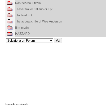
Non ricordo il titolo
Teaser trailer italiano di Ep3
The final cut
The acquatic life di Wes Anderson
film marini
HAZZARD
Legenda dei simboli: