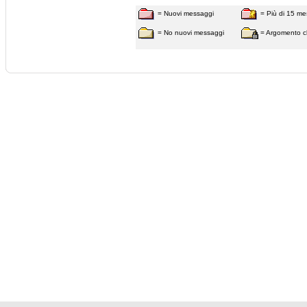
= Nuovi messaggi
= Più di 15 me
= No nuovi messaggi
= Argomento c