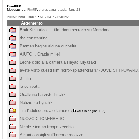
CineINFO
Moderato da:
FilmUP
,
oronzocana
,
utopia
,
Janet13
FilmUP Forum Index
>
Cinema
>
CineINFO
Argomento
Emir Kusturica......film documentario su Maradona!
the constantine
Batman begins alcune curiosità...
AIUTO... Grazie mille!
Leone d'oro alla carriera a Hayao Miyazaki
avete visto questi film horror-splatter-trash??DOVE SI TROVANO
3 Film
la schivata
Qualkuno ha visto Hitch?
Notizie su Lynch?
Tra l'adolescenza e l'amore
(
Vai alla pagina
1
,
2
)
NUOVO CRONENBERG
Nicole Kidman troppo vecchia.
Alcuni consigli sull'horror e ragazze