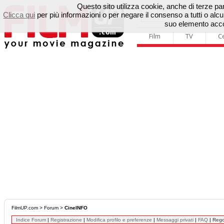
Questo sito utilizza cookie, anche di terze parti
Clicca qui
per più informazioni o per negare il consenso a tutti o a
suo elemento accon
Film
TV
C
FilmUP.com
>
Forum
>
CineINFO
Indice Forum
|
Registrazione
|
Modifica profilo e preferenze
|
Messaggi privati
|
FAQ
|
Reg