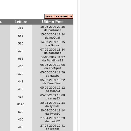
p.
Letture
Ultimo Post
18-05-2009 22:45
429
da badlands
15-05-2009 12:34
551
da mcQuail
14-05-2009 10:15
516
da Boriss
07-05-2009 13:34
473
da badlands
06-05-2009 11:37
688
da Pandinus13
05-05-2009 19:06
450
da TheSpirit
05-05-2009 18:56
479
da gatsby
05-05-2009 18:22
448
da DeadSwan
05-05-2009 16:12
438
da mary93
05-05-2009 16:08
414
da mary93
30-04-2009 17:44
8196
da Tyres10
30-04-2009 17:14
629
da Tyres10
27-04-2009 15:29
400
da dario82
27-04-2009 12:41
443
da renoire