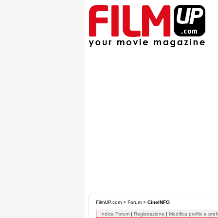
FilmUP.com
>
Forum
>
CineINFO
Indice Forum
|
Registrazione
|
Modifica profilo e pre