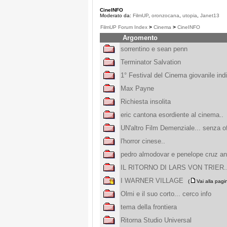
CineINFO
Moderato da:
FilmUP
,
oronzocana
,
utopia
,
Janet13
FilmUP Forum Index
>
Cinema
>
CineINFO
Argomento
sorrentino e sean penn
Terminator Salvation
1° Festival del Cinema giovanile ind
Max Payne
Richiesta insolita
eric cantona esordiente al cinema..
UN'altro Film Demenziale... senza o
l'horror cinese..
pedro almodovar e penelope cruz an
IL RITORNO DI LARS VON TRIER..
I WARNER VILLAGE
(
Vai alla pag
Olmi e il suo corto... cerco info
tema della frontiera
Ritorna Studio Universal