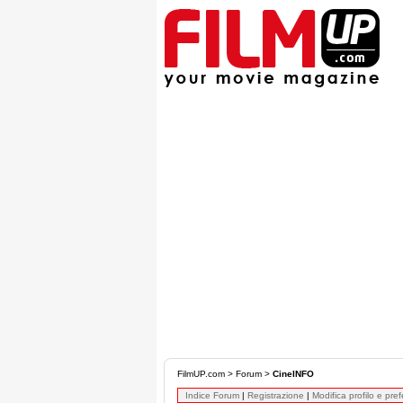
FilmUP.com
>
Forum
>
CineINFO
Indice Forum
|
Registrazione
|
Modifica profilo e pre