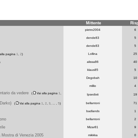
Mittente
Ris
pietro2004
6
dende83
5
dende83
5
Lollina
25
 alla pagina
1
,
2
)
alissa86
40
)
klaus85
5
Degobah
10
millio
4
ntario da vedere
(
Vai alla pagina
1
,
Ipsedixit
19
 Darko)
bellantoni
71
(
Vai alla pagina
1
,
2
,
3
, ... ,
5
)
badlands
1
uono
bellantoni
2
ile
Mizar81
9
la Mostra di Venezia 2005
mikkka
0