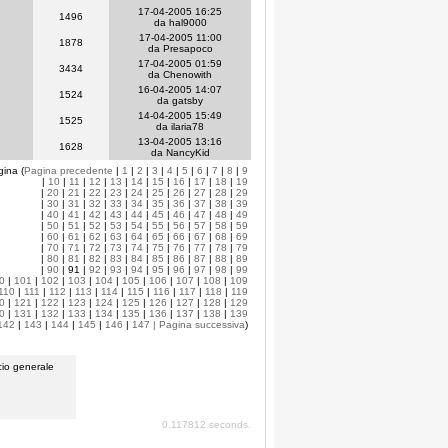
17-04-2005 16:25
1496
da hal9000
17-04-2005 11:00
1878
da Presapoco
17-04-2005 01:59
3434
da Chenowith
16-04-2005 14:07
1524
da gatsby
14-04-2005 15:49
1525
da ilaria78
13-04-2005 13:16
1628
da NancyKid
gina (
Pagina precedente
|
1
|
2
|
3
|
4
|
5
|
6
|
7
|
8
|
9
|
10
|
11
|
12
|
13
|
14
|
15
|
16
|
17
|
18
|
19
|
20
|
21
|
22
|
23
|
24
|
25
|
26
|
27
|
28
|
29
|
30
|
31
|
32
|
33
|
34
|
35
|
36
|
37
|
38
|
39
|
40
|
41
|
42
|
43
|
44
|
45
|
46
|
47
|
48
|
49
|
50
|
51
|
52
|
53
|
54
|
55
|
56
|
57
|
58
|
59
|
60
|
61
|
62
|
63
|
64
|
65
|
66
|
67
|
68
|
69
|
70
|
71
|
72
|
73
|
74
|
75
|
76
|
77
|
78
|
79
|
80
|
81
|
82
|
83
|
84
|
85
|
86
|
87
|
88
|
89
|
90
| 91 |
92
|
93
|
94
|
95
|
96
|
97
|
98
|
99
0
|
101
|
102
|
103
|
104
|
105
|
106
|
107
|
108
|
109
110
|
111
|
112
|
113
|
114
|
115
|
116
|
117
|
118
|
119
0
|
121
|
122
|
123
|
124
|
125
|
126
|
127
|
128
|
129
0
|
131
|
132
|
133
|
134
|
135
|
136
|
137
|
138
|
139
142
|
143
|
144
|
145
|
146
|
147
| Pagina successiva
)
io generale
0.117812 seconds.