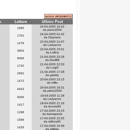
p.
Letture
Ultimo Post
24-04-2005 16:42
1685
da pietro2004
24-04-2005 01:42
1702
da Claymore
22-04-2005 21:07
1478
da Ladyanne
22-04-2005 15:01
3954
da Lollina
21-04-2005 23:26
6068
da Davil89
21-04-2005 22:53
1732
da Luigi3
21-04-2005 17:28
2962
da gatsby
20-04-2005 23:15
1472
da millio
20-04-2005 18:31
4443
da pietro2004
19-04-2005 11:28
9306
da Ladyanne
18-04-2005 21:16
1417
da donnie84
17-04-2005 23:15
1298
da karmapaolo
17-04-2005 22:05
1588
da oldboy83
17-04-2005 16:58
1426
da mikkka