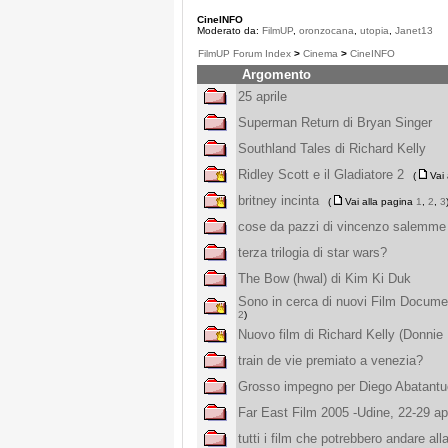
CineINFO
Moderato da:
FilmUP
,
oronzocana
,
utopia
,
Janet13
FilmUP Forum Index
>
Cinema
>
CineINFO
Argomento
25 aprile
Superman Return di Bryan Singer
Southland Tales di Richard Kelly
Ridley Scott e il Gladiatore 2
(
Vai
britney incinta
(
Vai alla pagina
1
,
2
,
3
cose da pazzi di vincenzo salemme
terza trilogia di star wars?
The Bow (hwal) di Kim Ki Duk
Sono in cerca di nuovi Film Docume
2
)
Nuovo film di Richard Kelly (Donnie
train de vie premiato a venezia?
Grosso impegno per Diego Abatant
Far East Film 2005 -Udine, 22-29 apr
tutti i film che potrebbero andare al