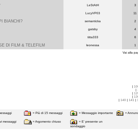
?
LeStAtH
3
LucyVP03
11
PI BIANCHI?
semanticka
2
gatsby
4
titta333
6
E DI FILM & TELEFILM
leonessa
1
Vai alla pa
|
10
|
|
12
|
13
|
140
|
141
|
messaggi
= Più di 15 messaggi
= Messaggio importante
= Annunc
vi messaggi
= Argomento chiuso
= E' presente un
sondaggio