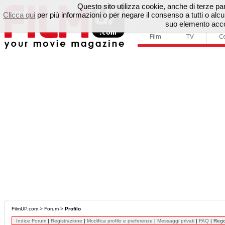
Questo sito utilizza cookie, anche di terze parti
Clicca qui
per più informazioni o per negare il consenso a tutti o a
suo elemento accon
Film
TV
C
FilmUP.com
>
Forum
>
Profilo
Indice Forum
|
Registrazione
|
Modifica profilo e preferenze
|
Messaggi privati
|
FAQ
|
Reg