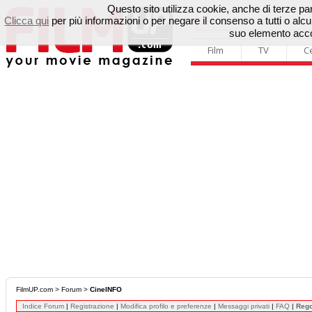
Questo sito utilizza cookie, anche di terze parti
Clicca qui
per più informazioni o per negare il consenso a tutti o a
suo elemento accon
Film
TV
C
FilmUP.com
>
Forum
>
CineINFO
Indice Forum
|
Registrazione
|
Modifica profilo e preferenze
|
Messaggi privati
|
FAQ
|
Reg