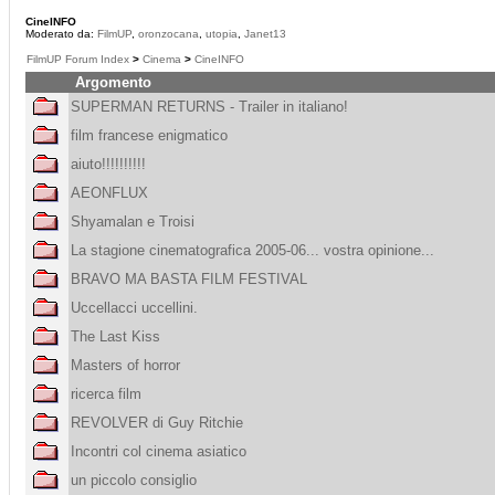
CineINFO
Moderato da:
FilmUP
,
oronzocana
,
utopia
,
Janet13
FilmUP Forum Index
>
Cinema
>
CineINFO
Argomento
SUPERMAN RETURNS - Trailer in italiano!
film francese enigmatico
aiuto!!!!!!!!!!
AEONFLUX
Shyamalan e Troisi
La stagione cinematografica 2005-06... vostra opinione...
BRAVO MA BASTA FILM FESTIVAL
Uccellacci uccellini.
The Last Kiss
Masters of horror
ricerca film
REVOLVER di Guy Ritchie
Incontri col cinema asiatico
un piccolo consiglio