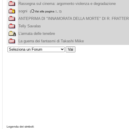
Rassegna sul cinema: argomento violenza e degradazione
sogni
(
Vai alla pagina
1
,
2
)
ANTEPRIMA DI "INNAMORATA DELLA MORTE" DI R. FRATTER
Telly Savalas
L'armata delle tenebre
La guerra dei fantasmi di Takashi Miike
Legenda dei simboli: