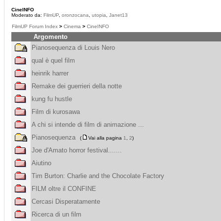
CineINFO
Moderato da:
FilmUP
,
oronzocana
,
utopia
,
Janet13
FilmUP Forum Index
>
Cinema
>
CineINFO
Argomento
Pianosequenza di Louis Nero
qual è quel film
heinrik harrer
Remake dei guerrieri della notte
kung fu hustle
Film di kurosawa
A chi si intende di film di animazione ...
Pianosequenza
(
Vai alla pagina
1
,
2
)
Joe d'Amato horror festival.......
Aiutino
Tim Burton: Charlie and the Chocolate Factory
FILM oltre il CONFINE
Cercasi Disperatamente
Ricerca di un film