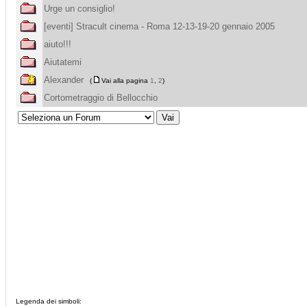
Urge un consiglio!
[eventi] Stracult cinema - Roma 12-13-19-20 gennaio 2005
aiuto!!!
Aiutatemi
Alexander
(
Vai alla pagina
1
,
2
)
Cortometraggio di Bellocchio
Legenda dei simboli: