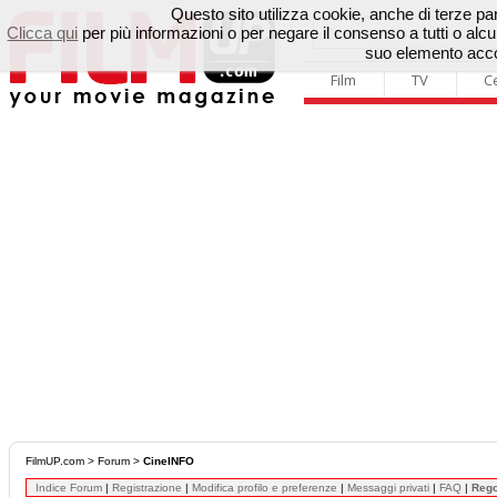
Questo sito utilizza cookie, anche di terze parti
Clicca qui
per più informazioni o per negare il consenso a tutti o a
suo elemento accon
Film
TV
C
FilmUP.com
>
Forum
>
CineINFO
Indice Forum
|
Registrazione
|
Modifica profilo e preferenze
|
Messaggi privati
|
FAQ
|
Reg