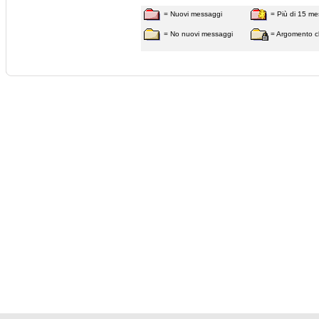
= Nuovi messaggi
= Più di 15 me
= No nuovi messaggi
= Argomento c