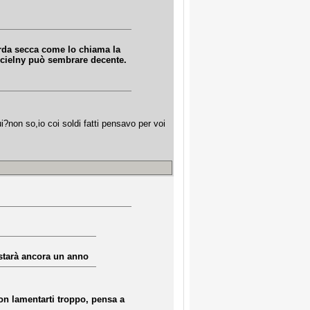
erda secca come lo chiama la
scielny può sembrare decente.
i?non so,io coi soldi fatti pensavo per voi
e starà ancora un anno
on lamentarti troppo, pensa a