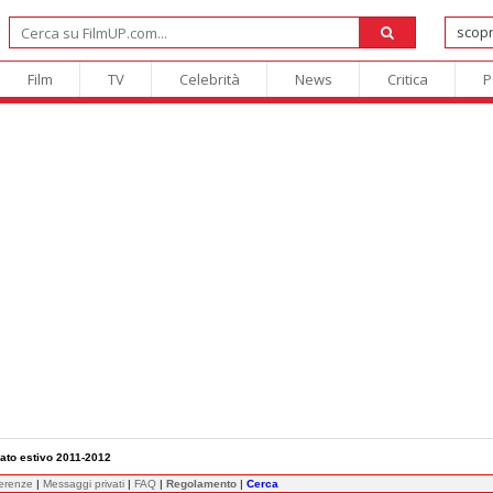
Film
TV
Celebrità
News
Critica
P
cato estivo 2011-2012
ferenze
|
Messaggi privati
|
FAQ
|
Regolamento
|
Cerca