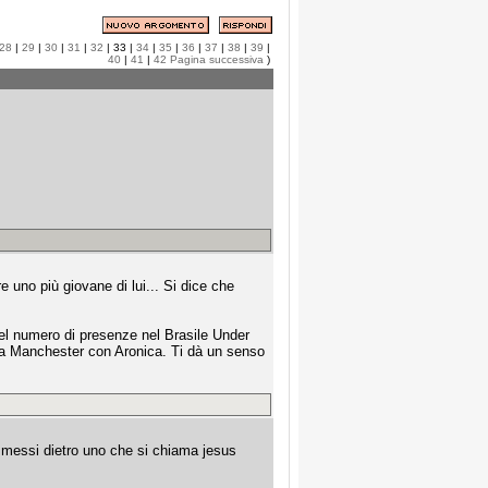
28
|
29
|
30
|
31
|
32
| 33 |
34
|
35
|
36
|
37
|
38
|
39
|
40
|
41
|
42
Pagina successiva
)
e uno più giovane di lui... Si dice che
el numero di presenze nel Brasile Under
re a Manchester con Aronica. Ti dà un senso
 messi dietro uno che si chiama jesus