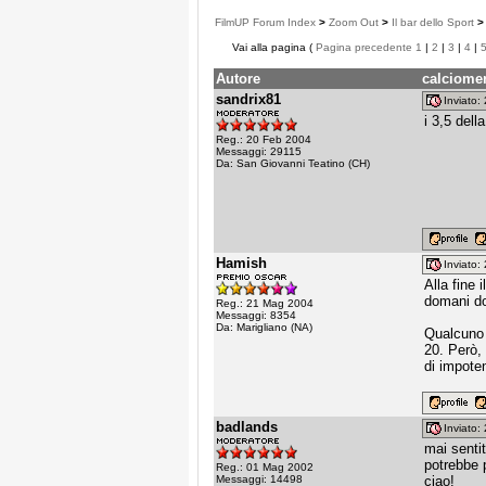
FilmUP Forum Index
>
Zoom Out
>
Il bar dello Sport
>
Vai alla pagina (
Pagina precedente
1
|
2
|
3
|
4
|
Autore
calciomer
sandrix81
Inviato
i 3,5 dell
Reg.: 20 Feb 2004
Messaggi: 29115
Da: San Giovanni Teatino (CH)
Hamish
Inviato
Alla fine 
domani do
Reg.: 21 Mag 2004
Messaggi: 8354
Da: Marigliano (NA)
Qualcuno 
20. Però,
di impote
badlands
Inviato
mai senti
potrebbe 
Reg.: 01 Mag 2002
Messaggi: 14498
ciao!