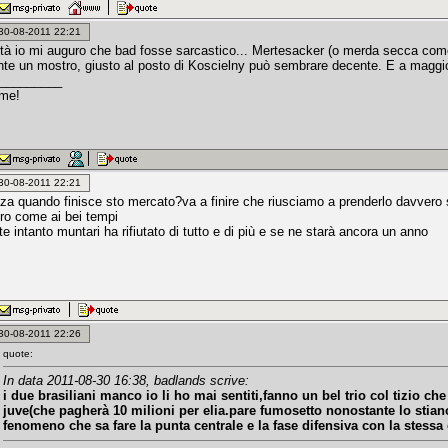
: 30-08-2011 22:21
ltà io mi auguro che bad fosse sarcastico... Mertesacker (o merda secca come
te un mostro, giusto al posto di Koscielny può sembrare decente. E a maggior
_________
 me!
: 30-08-2011 22:21
za quando finisce sto mercato?va a finire che riusciamo a prenderlo davvero s
tro come ai bei tempi
 intanto muntari ha rifiutato di tutto e di più e se ne starà ancora un anno
: 30-08-2011 22:26
quote:
In data 2011-08-30 16:38, badlands scrive:
i due brasiliani manco io li ho mai sentiti,fanno un bel trio col tizio c
juve(che pagherà 10 milioni per elia.pare fumosetto nonostante lo stia
fenomeno che sa fare la punta centrale e la fase difensiva con la stessa 