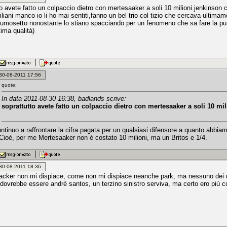
to avete fatto un colpaccio dietro con mertesaaker a soli 10 milioni.jenkinson
iliani manco io li ho mai sentiti,fanno un bel trio col tizio che cercava ultima
 fumosetto nonostante lo stiano spacciando per un fenomeno che sa fare la pun
ima qualità)
: 30-08-2011 17:56
quote:
In data 2011-08-30 16:38, badlands scrive:
soprattutto avete fatto un colpaccio dietro con mertesaaker a soli 10 mil
ntinuo a raffrontare la cifra pagata per un qualsiasi difensore a quanto abbia
. Cioè, per me Mertesaaker non è costato 10 milioni, ma un Britos e 1/4.
: 30-08-2011 18:36
acker non mi dispiace, come non mi dispiace neanche park, ma nessuno dei due 
dovrebbe essere andrè santos, un terzino sinistro serviva, ma certo ero più 