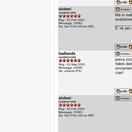
sloberi
Inviato
Ma in rea
esattamen
Reg.: 05 Feb 2003
Messaggi: 15093
________
Da: San Polo d'Enza (RE)
E' ok per
badlands
Inviato
porca zoz
ridere die
Reg.: 01 Mag 2002
Messaggi: 14498
ovviamente
Da: urbania (PS)
ciao!
sloberi
Inviato
Reg.: 05 Feb 2003
Messaggi: 15093
Da: San Polo d'Enza (RE)