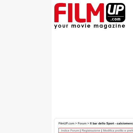
FilmUP.com
>
Forum
>
Il bar dello Sport - calciomer
Indice Forum
|
Registrazione
|
Modifica profilo e pre