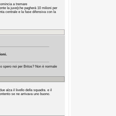
 comincia a tremare
mente la juve(che pagherà 10 milioni per
ta centrale e la fase difensiva con la
ioni.
mo spero noi per Britos? Non è normale
alza il livello della squadra. e il
contento se ne arrivava uno buono.