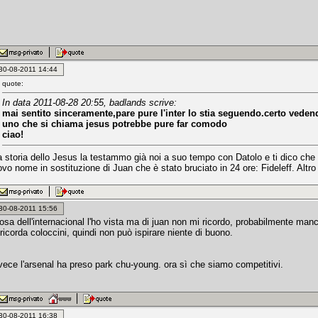
: 30-08-2011 14:44
quote:
In data 2011-08-28 20:55, badlands scrive:
mai sentito sinceramente,pare pure l'inter lo stia seguendo.certo vede
uno che si chiama jesus potrebbe pure far comodo
ciao!
a storia dello Jesus la testammo già noi a suo tempo con Datolo e ti dico ch
uovo nome in sostituzione di Juan che è stato bruciato in 24 ore: Fideleff. Alt
: 30-08-2011 15:56
osa dell'internacional l'ho vista ma di juan non mi ricordo, probabilmente manc
ricorda coloccini, quindi non può ispirare niente di buono.
vece l'arsenal ha preso park chu-young. ora sì che siamo competitivi.
: 30-08-2011 16:38