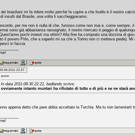
 dei brasiliani mi fa ridere molto perché fa capire a che livello è il nostro calcio
di insulti dal Brasile, una volta li saccheggiavamo.
oncordo, per me non è nulla di che, fumoso come non mai e, come sempre, il p
 ormai sono già abbastanza rassegnato, il nostro mercato è peggio di qualunqu
uest'anno pochi innesti ma ottimi? Alla fine ha comprato una dozzina di giocat
lto il povero Pirlo, che a saperlo mi sa che a Torino non ci metteva piede). M
 pesci in faccia.
_________
 me!
: 30-08-2011 22:27
quote:
In data 2011-08-30 22:21, badlands scrive:
ovviamente intanto muntari ha rifiutato di tutto e di più e se ne starà a
nno appena detto che pare abbia accettato la Turchia. Ma tu non lamentarti t
.
_________
 me!