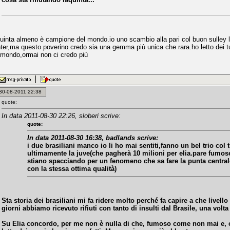
uinta almeno è campione del mondo.io uno scambio alla pari col buon sulley lo
'inter,ma questo poverino credo sia una gemma più unica che rara.ho letto dei 
mondo,ormai non ci credo più
: 30-08-2011 22:38
quote:
In data 2011-08-30 22:26, sloberi scrive:
quote:
In data 2011-08-30 16:38, badlands scrive:
i due brasiliani manco io li ho mai sentiti,fanno un bel trio col 
ultimamente la juve(che pagherà 10 milioni per elia.pare fumos
stiano spacciando per un fenomeno che sa fare la punta centrale
con la stessa ottima qualità)
Sta storia dei brasiliani mi fa ridere molto perché fa capire a che livello 
giorni abbiamo ricevuto rifiuti con tanto di insulti dal Brasile, una vol
Su Elia concordo, per me non è nulla di che, fumoso come non mai e, 