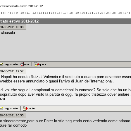
calciomercato estivo 2011-2012
5
|
6
|
7
|
8
|
9
|
10
|
11
|
12
|
13
|
14
|
15
|
16
|
17
|
18
|
19
|
20
|
21
|
22
|
23
|
24
|
25
|
26
|
27
|
cato estivo 2011-2012
: 28-08-2011 10:33
a clausola
: 28-08-2011 19:57
il Napoli ha ceduto Ruiz al Valencia e il sostituto a quanto pare dovrebbe esser
vrebbe essere annunciato o quasi l'arrivo di Juan dell'Internacional.
di voi che segue i campionati sudamericani lo conosce? So solo che ha un b
 sopratutto dopo aver visto la partita di oggi, fa proprio tristezza dover anda
nza.
: 28-08-2011 20:55
to sinceramente,pare pure l'inter lo stia seguendo.certo vedendo come stiamo
pure far comodo