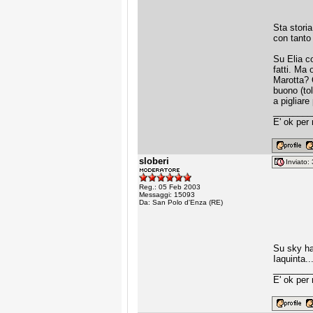
Sta storia
con tanto 
Su Elia c
fatti. Ma
Marotta? Q
buono (to
a pigliare
________
E' ok per
sloberi
Inviato
Reg.: 05 Feb 2003
Messaggi: 15093
Da: San Polo d'Enza (RE)
Su sky ha
Iaquinta..
________
E' ok per