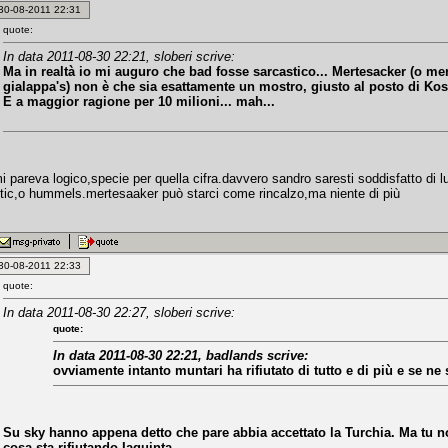
: 30-08-2011 22:31
quote:
In data 2011-08-30 22:21, sloberi scrive:
Ma in realtà io mi auguro che bad fosse sarcastico... Mertesacker (o m
gialappa's) non è che sia esattamente un mostro, giusto al posto di Ko
E a maggior ragione per 10 milioni... mah...
i pareva logico,specie per quella cifra.davvero sandro saresti soddisfatto di lu
tic,o hummels.mertesaaker può starci come rincalzo,ma niente di più
: 30-08-2011 22:33
quote:
In data 2011-08-30 22:27, sloberi scrive:
quote:
In data 2011-08-30 22:21, badlands scrive:
ovviamente intanto muntari ha rifiutato di tutto e di più e se n
Su sky hanno appena detto che pare abbia accettato la Turchia. Ma tu n
cosa sta rifiutando Iaquinta...