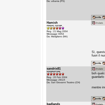
Da: urbania (PS)
Hamish
Inviato
Reg.: 21 Mag 2004
Messaggi: 8354
Da: Marigliano (NA)
Sì, quest
fuori il n
sandrix81
Inviato
boh qualc
guardarlo 
Reg.: 20 Feb 2004
Messaggi: 29115
Da: San Giovanni Teatino (CH)
mentre in
badlands
Inviato