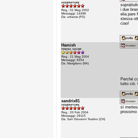
soprattut
i due bras
Reg.: 01 Mag 2002
Messaggi: 14498
elia.pare
Da: urbania (PS)
stessa ott
ciao!
Hamish
Inviato
Reg.: 21 Mag 2004
Messaggi: 8354
Da: Marigliano (NA)
Perché co
tutto ciò
sandrix81
Inviato
sì mertes
prossimo 
Reg.: 20 Feb 2004
Messaggi: 29115
Da: San Giovanni Teatino (CH)