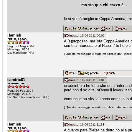
ma sto qua chi cazzo è...
lo si vedrà meglio in Coppa America, m
Hamish
Inviato: 16-06-2011 00:00
A (s)proposito, ma 'sta Coppa America d
sembra interessare al Napoli? Io ho più c
Reg.: 21 Mag 2004
Messaggi: 8354
Da: Marigliano (NA)
[ Questo messaggio è stato modificato da: Hamish 
sandrix81
Inviato: 16-06-2011 01:01
io addirittura ho letto che se all'inter 
però non ti so dire, st'anno il leverkuse
Reg.: 20 Feb 2004
Messaggi: 29115
Da: San Giovanni Teatino (CH)
comunque su sky la coppa america la d
[ Questo messaggio è stato modificato da: sandrix
Hamish
Inviato: 16-06-2011 11:13
A quanto pare Bielsa ha detto no alla pro