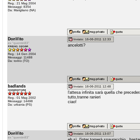
Reg.: 21 Mag 2004
Messaggi: 8354
Da: Marigliano (NA)
DonVito
Inviato: 16-06-2011 12:33
ex "quentin83"
ancelotti?
Reg.: 14 Gen 2004
Messaggi: 11488
Da: torino (TO)
badlands
Inviato: 16-06-2011 12:48
l'attesa infinita sarà quella che preced
tutto,tranne ranieri
Reg.: 01 Mag 2002
Messaggi: 14498
ciao!
Da: urbania (PS)
DonVito
Inviato: 16-06-2011 13:07
ex "quentin83"
eh sì, l'inter tornerà spauracchio.. basta