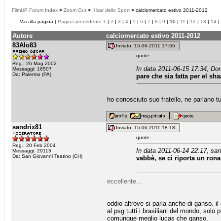
FilmUP Forum Index
>
Zoom Out
>
Il bar dello Sport
>
calciomercato estivo 2011-2012
Vai alla pagina (
Pagina precedente
1
|
2
|
3
|
4
|
5
|
6
|
7
|
8
|
9
| 10 |
11
|
12
|
13
|
14
|
Autore
calciomercato estivo 2011-2012
83Alo83
Inviato: 15-06-2011 17:55
quote:
Reg.: 26 Mag 2002
In data 2011-06-15 17:34, Don
Messaggi: 16507
Da: Palermo (PA)
pare che sia fatta per el s
ho conosciuto suo fratello, ne parlano 
sandrix81
Inviato: 15-06-2011 18:18
quote:
Reg.: 20 Feb 2004
In data 2011-06-14 22:17, san
Messaggi: 29115
Da: San Giovanni Teatino (CH)
vabbè, se ci riporta un ron
eccellente...
oddio altrove si parla anche di ganso. il
al psg tutti i brasiliani del mondo, solo 
comunque meglio lucas che ganso.