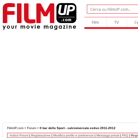
Film
TV
C
FilmUP.com
>
Forum
>
Il bar dello Sport - calciomercato estivo 2011-2012
Indice Forum
|
Registrazione
|
Modifica profilo e preferenze
|
Messaggi privati
|
FAQ
|
Reg