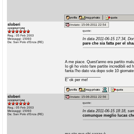
sloberi
Inviato: 15-06-2011 22:54
quote:
Reg.: 05 Feb 2003
In data 2011-06-15 17:34, Don
Messaggi: 15093
Da: San Polo d'Enza (RE)
pare che sia fatta per el s
A me piace. Quest'anno era partito maluc
Io gli ho visto fare partite incredibili e
fanta l'ho dato via dopo sole 10 giornate.
_________________
E' ok per me!
sloberi
Inviato: 15-06-2011 22:56
quote:
Reg.: 05 Feb 2003
In data 2011-06-15 18:18, san
Messaggi: 15093
Da: San Polo d'Enza (RE)
comunque meglio lucas ch
ma sto qua chi cazzo è...