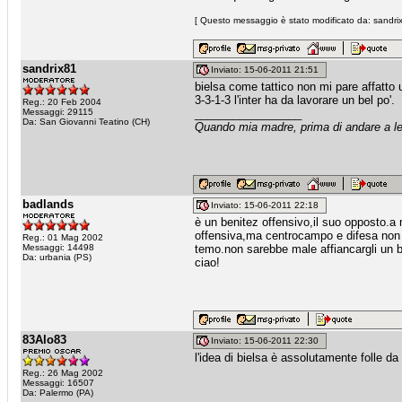
[ Questo messaggio è stato modificato da: sandrix
sandrix81
Inviato: 15-06-2011 21:51
bielsa come tattico non mi pare affatto 
3-3-1-3 l'inter ha da lavorare un bel po'.
Reg.: 20 Feb 2004
Messaggi: 29115
_________________
Da: San Giovanni Teatino (CH)
Quando mia madre, prima di andare a let
badlands
Inviato: 15-06-2011 22:18
è un benitez offensivo,il suo opposto.
offensiva,ma centrocampo e difesa non 
Reg.: 01 Mag 2002
Messaggi: 14498
temo.non sarebbe male affiancargli un 
Da: urbania (PS)
ciao!
83Alo83
Inviato: 15-06-2011 22:30
l'idea di bielsa è assolutamente folle da
Reg.: 26 Mag 2002
Messaggi: 16507
Da: Palermo (PA)