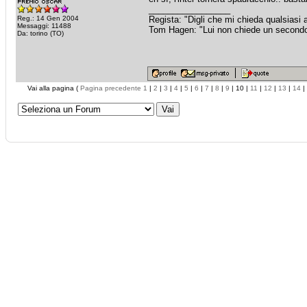
_________________
Reg.: 14 Gen 2004
Regista: "Digli che mi chieda qualsiasi
Messaggi: 11488
Tom Hagen: "Lui non chiede un secondo fa
Da: torino (TO)
Vai alla pagina (
Pagina precedente
1
|
2
|
3
|
4
|
5
|
6
|
7
|
8
|
9
| 10 |
11
|
12
|
13
|
14
|