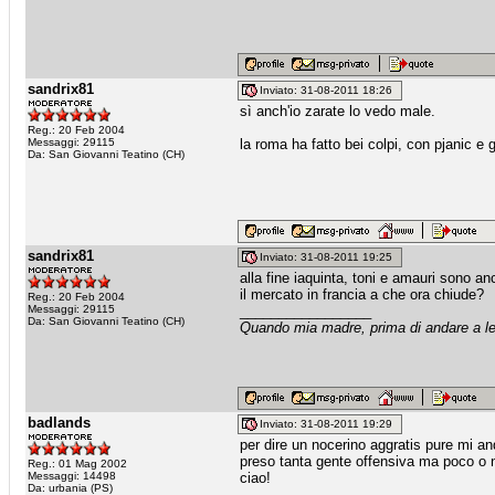
sandrix81
Inviato: 31-08-2011 18:26
sì anch'io zarate lo vedo male.
Reg.: 20 Feb 2004
Messaggi: 29115
la roma ha fatto bei colpi, con pjanic e
Da: San Giovanni Teatino (CH)
sandrix81
Inviato: 31-08-2011 19:25
alla fine iaquinta, toni e amauri sono anc
il mercato in francia a che ora chiude?
Reg.: 20 Feb 2004
Messaggi: 29115
_________________
Da: San Giovanni Teatino (CH)
Quando mia madre, prima di andare a let
badlands
Inviato: 31-08-2011 19:29
per dire un nocerino aggratis pure mi a
preso tanta gente offensiva ma poco o ni
Reg.: 01 Mag 2002
Messaggi: 14498
ciao!
Da: urbania (PS)