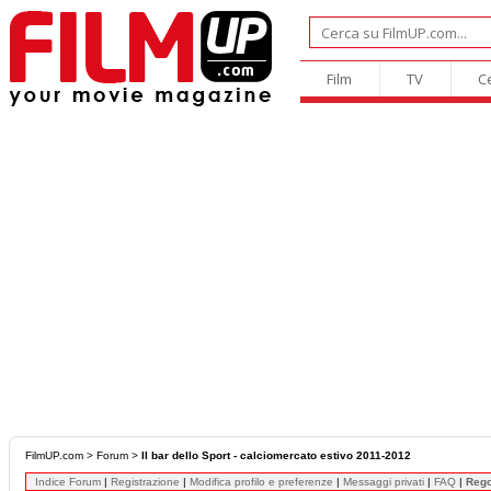
Film
TV
C
FilmUP.com
>
Forum
>
Il bar dello Sport - calciomercato estivo 2011-2012
Indice Forum
|
Registrazione
|
Modifica profilo e preferenze
|
Messaggi privati
|
FAQ
|
Reg