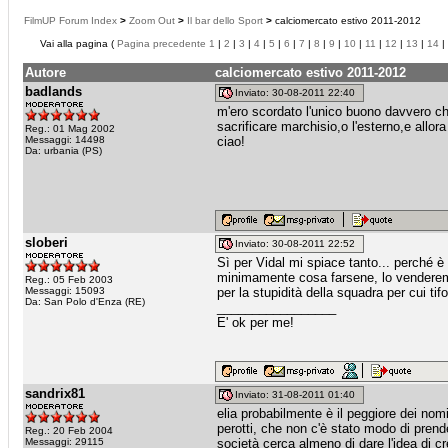
FilmUP Forum Index
>
Zoom Out
>
Il bar dello Sport
>
calciomercato estivo 2011-2012
Vai alla pagina (
Pagina precedente
1
|
2
|
3
|
4
|
5
|
6
|
7
|
8
|
9
|
10
|
11
|
12
|
13
|
14
|
Autore
calciomercato estivo 2011-2012
badlands
Inviato: 30-08-2011 22:40
m'ero scordato l'unico buono davvero ch
sacrificare marchisio,o l'esterno,e allor
Reg.: 01 Mag 2002
Messaggi: 14498
ciao!
Da: urbania (PS)
sloberi
Inviato: 30-08-2011 22:52
Sì per Vidal mi spiace tanto... perché 
minimamente cosa farsene, lo venderemo 
Reg.: 05 Feb 2003
Messaggi: 15093
per la stupidità della squadra per cui tifo
Da: San Polo d'Enza (RE)
_________________
E' ok per me!
sandrix81
Inviato: 31-08-2011 01:40
elia probabilmente è il peggiore dei nomi
perotti, che non c'è stato modo di prend
Reg.: 20 Feb 2004
Messaggi: 29115
società cerca almeno di dare l'idea di cre