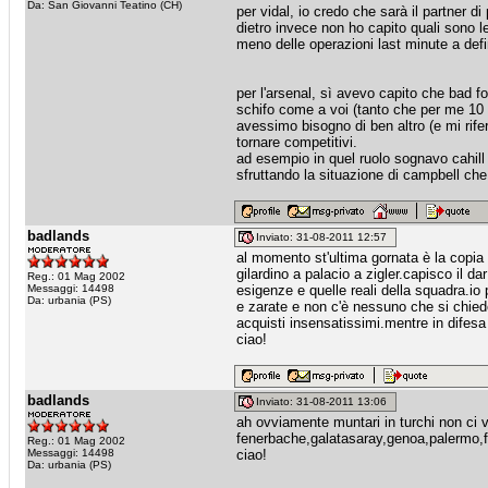
Da: San Giovanni Teatino (CH)
per vidal, io credo che sarà il partner di 
dietro invece non ho capito quali sono l
meno delle operazioni last minute a defin
per l'arsenal, sì avevo capito che bad 
schifo come a voi (tanto che per me 10 
avessimo bisogno di ben altro (e mi rif
tornare competitivi.
ad esempio in quel ruolo sognavo cahill o
sfruttando la situazione di campbell che 
badlands
Inviato: 31-08-2011 12:57
al momento st'ultima gornata è la copia d
gilardino a palacio a zigler.capisco il d
Reg.: 01 Mag 2002
Messaggi: 14498
esigenze e quelle reali della squadra.io 
Da: urbania (PS)
e zarate e non c'è nessuno che si chied
acquisti insensatissimi.mentre in difesa 
ciao!
badlands
Inviato: 31-08-2011 13:06
ah ovviamente muntari in turchi non ci v
fenerbache,galatasaray,genoa,palermo,
Reg.: 01 Mag 2002
Messaggi: 14498
ciao!
Da: urbania (PS)