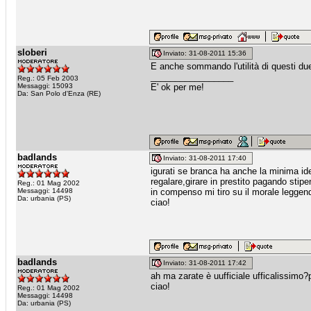
sloberi
Inviato: 31-08-2011 15:36
E anche sommando l'utilità di questi due 
_________________
Reg.: 05 Feb 2003
Messaggi: 15093
E' ok per me!
Da: San Polo d'Enza (RE)
badlands
Inviato: 31-08-2011 17:40
igurati se branca ha anche la minima ide
regalare,girare in prestito pagando stipen
Reg.: 01 Mag 2002
Messaggi: 14498
in compenso mi tiro su il morale leggend
Da: urbania (PS)
ciao!
badlands
Inviato: 31-08-2011 17:42
ah ma zarate è uufficiale ufficalissimo?p
ciao!
Reg.: 01 Mag 2002
Messaggi: 14498
Da: urbania (PS)