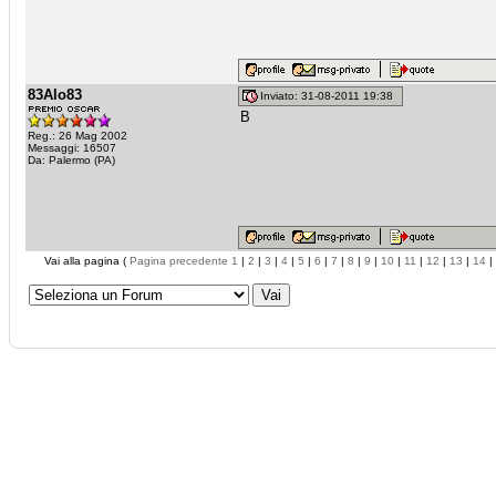
83Alo83
Inviato: 31-08-2011 19:38
B
Reg.: 26 Mag 2002
Messaggi: 16507
Da: Palermo (PA)
Vai alla pagina (
Pagina precedente
1
|
2
|
3
|
4
|
5
|
6
|
7
|
8
|
9
|
10
|
11
|
12
|
13
|
14
|