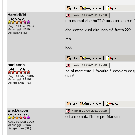
HaroldKid
Inviato: 21-06-2011 17:39
ma moratti che ha?? è tutta tattica o è
Reg.: 11 Gen 2009
Messaggi: 4589
che cazzo vuol dire 'non c'è fretta'???
Da: milano (MI)
Ma....
boh.
badlands
Inviato: 21-06-2011 17:49
se al momento il favorito è davvero gasp
ciao!
Reg.: 01 Mag 2002
Messaggi: 14498
Da: urbania (PS)
EricDraven
Inviato: 22-06-2011 08:28
ed è ritornata l'Inter pre Mancini
Reg.: 02 Lug 2005
Messaggi: 22547
Da: genova (GE)