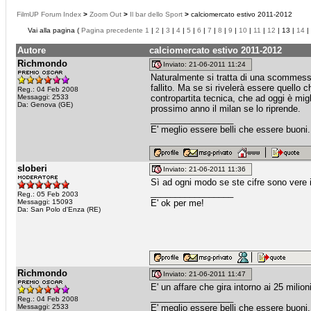
FilmUP Forum Index
>
Zoom Out
>
Il bar dello Sport
>
calciomercato estivo 2011-2012
Vai alla pagina (
Pagina precedente
1
|
2
|
3
|
4
|
5
|
6
|
7
|
8
|
9
|
10
|
11
|
12
| 13 |
14
|
Autore
calciomercato estivo 2011-2012
Richmondo
Inviato: 21-06-2011 11:24
Naturalmente si tratta di una scommessa
fallito. Ma se si rivelerà essere quello
Reg.: 04 Feb 2008
Messaggi: 2533
contropartita tecnica, che ad oggi è mig
Da: Genova (GE)
prossimo anno il milan se lo riprende.
_________________
E' meglio essere belli che essere buoni
sloberi
Inviato: 21-06-2011 11:36
Sì ad ogni modo se ste cifre sono vere il 
_________________
Reg.: 05 Feb 2003
Messaggi: 15093
E' ok per me!
Da: San Polo d'Enza (RE)
Richmondo
Inviato: 21-06-2011 11:47
E' un affare che gira intorno ai 25 mil
_________________
Reg.: 04 Feb 2008
Messaggi: 2533
E' meglio essere belli che essere buoni