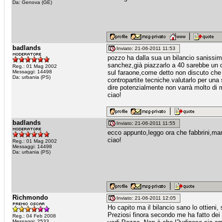
Da: Genova (GE)
badlands
Inviato: 21-06-2011 11:53
pozzo ha dalla sua un bilancio sanissim
sanchez,già piazzarlo a 40 sarebbe un c
Reg.: 01 Mag 2002
Messaggi: 14498
sul faraone,come detto non discuto che
Da: urbania (PS)
contropartite tecniche.valutarlo per una
dire potenzialmente non varrà molto di 
ciao!
badlands
Inviato: 21-06-2011 11:55
ecco appunto,leggo ora che fabbrini,man
ciao!
Reg.: 01 Mag 2002
Messaggi: 14498
Da: urbania (PS)
Richmondo
Inviato: 21-06-2011 12:05
Ho capito ma il bilancio sano lo ottieni
Preziosi finora secondo me ha fatto dei 
Reg.: 04 Feb 2008
Messaggi: 2533