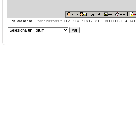
Vai alla pagina (
Pagina precedente
1
|
2
|
3
|
4
|
5
|
6
|
7
|
8
|
9
|
10
|
11
|
12
| 13 |
14
|