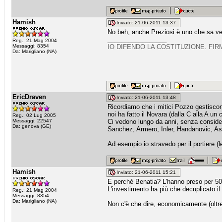
Hamish
Inviato: 21-06-2011 13:37
No beh, anche Preziosi è uno che sa ven
_________________
Reg.: 21 Mag 2004
Messaggi: 8354
IO DIFENDO LA COSTITUZIONE. FIR
Da: Marigliano (NA)
EricDraven
Inviato: 21-06-2011 13:48
Ricordiamo che i mitici Pozzo gestisco
noi ha fatto il Novara (dalla C alla A un 
Reg.: 02 Lug 2005
Messaggi: 22547
Ci vedono lungo da anni, senza consider
Da: genova (GE)
Sanchez, Armero, Inler, Handanovic, As
Ad esempio io stravedo per il portiere (
Hamish
Inviato: 21-06-2011 15:21
E perché Benatia? L'hanno preso per 500
L'investimento ha più che decuplicato il 
Reg.: 21 Mag 2004
Messaggi: 8354
Da: Marigliano (NA)
Non c'è che dire, economicamente (oltr