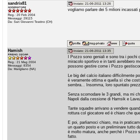
sandrix81
Inviato: 21-06-2011 13:26
vogliamo parlare dei 5 milioni incassati 
Reg.: 20 Feb 2004
Messaggi: 29115
Da: San Giovanni Teatino (CH)
Hamish
Inviato: 21-06-2011 13:35
I Pozzo sono geniali e sono tra i pochi 
miracolo sportivo e in tanti avrebbero m
Reg.: 21 Mag 2004
Messaggi: 8354
possono gestire come i Pozzo gestiscon
Da: Marigliano (NA)
Le big del calcio italiano difficilmente p
è veramente ottima e quella sì che costi
sembra... Insomma, loro spuntato prezz
Senza scomodare le 3 grandi, ma mi chi
Napoli dalla cessione di Hamsik e Lavezz
Tante squadre arrivano a vendere quan
rottura col giocatore ed è chiaro che qu
E poi, parliamoci chiaro, ma in praticam
un quarto posto e un preliminare tutto d
è molto matura, anche perchè i Pozzo si 
fatto.