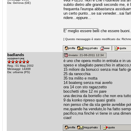
vedi Pozzo. Non è che l?udinese sia arri
Da: Genova (GE)
subito dietro alle grandi secondo me, è l
frequenta l'europa abbastanza assiduament
un certo punto...se sai veneder...sai farlo
ridere...eppure...
_________________
E' meglio essere belli che essere buoni
[ Questo messaggio è stato modificato da: Richmo
badlands
Inviato: 21-06-2011 12:34
è uno che opera molto in entrata e in us
speso e sbagliato parecchio in attacco,
Reg.: 01 Mag 2002
Messaggi: 14498
15 milioni da bonucci senza mai farlo g
Da: urbania (PS)
25 da ranocchia
35 tra milito e motta
14 boateng senza mai averlo
ora 14 con sto ragazzetto
bocchetti oltre 12 mi pare
una decina da borriello che non era tutt
9 da konko ripreso quasi gratis
non penso che da sta gente avrebbe pot
me,quando ha venduto,lo ha fatto sempr
pacifico,ma finchè vi tiene in una dimens
ciao!