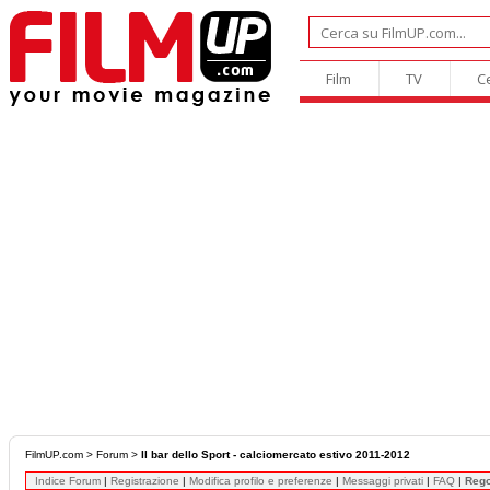
Film
TV
C
FilmUP.com
>
Forum
>
Il bar dello Sport - calciomercato estivo 2011-2012
Indice Forum
|
Registrazione
|
Modifica profilo e preferenze
|
Messaggi privati
|
FAQ
|
Reg