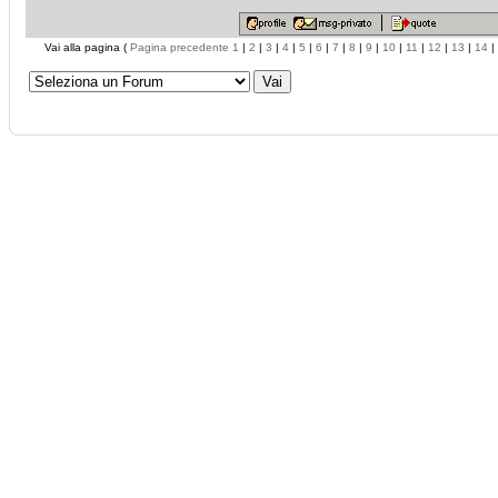
Vai alla pagina (
Pagina precedente
1
|
2
|
3
|
4
|
5
|
6
|
7
|
8
|
9
|
10
|
11
|
12
|
13
|
14
|