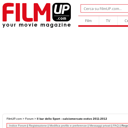
Film
TV
C
FilmUP.com
>
Forum
>
Il bar dello Sport - calciomercato estivo 2011-2012
Indice Forum
|
Registrazione
|
Modifica profilo e preferenze
|
Messaggi privati
|
FAQ
|
Reg