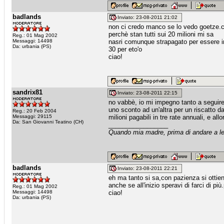
badlands
Inviato: 23-08-2011 21:02
non ci credo manco se lo vedo goetze.c
perchè stan tutti sui 20 milioni mi sa
Reg.: 01 Mag 2002
Messaggi: 14498
nasri comunque strapagato per essere in 
Da: urbania (PS)
30 per eto'o
ciao!
sandrix81
Inviato: 23-08-2011 22:15
no vabbè, io mi impegno tanto a seguire
uno sconto ad un'altra per un riscatto da
Reg.: 20 Feb 2004
Messaggi: 29115
milioni pagabili in tre rate annuali, e all
Da: San Giovanni Teatino (CH)
_________________
Quando mia madre, prima di andare a let
badlands
Inviato: 23-08-2011 22:21
eh ma tanto si sa,con pazienza si ottiene 
anche se all'inizio speravi di farci di 
Reg.: 01 Mag 2002
Messaggi: 14498
ciao!
Da: urbania (PS)