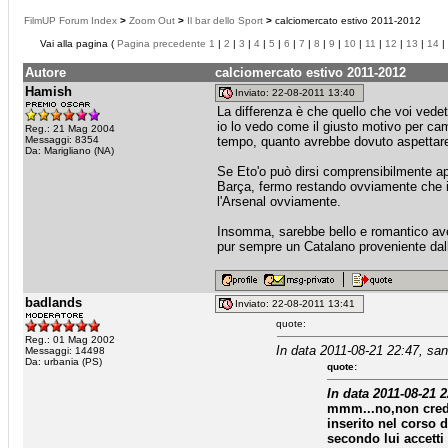
FilmUP Forum Index
>
Zoom Out
>
Il bar dello Sport
>
calciomercato estivo 2011-2012
Vai alla pagina (
Pagina precedente
1
|
2
|
3
|
4
|
5
|
6
|
7
|
8
|
9
|
10
|
11
|
12
|
13
|
14
|
Autore
calciomercato estivo 2011-2012
Hamish
Inviato: 22-08-2011 13:40
La differenza è che quello che voi vedet
io lo vedo come il giusto motivo per ca
Reg.: 21 Mag 2004
Messaggi: 8354
tempo, quanto avrebbe dovuto aspettare 
Da: Marigliano (NA)
Se Eto'o può dirsi comprensibilmente ap
Barça, fermo restando ovviamente che il
l'Arsenal ovviamente.
Insomma, sarebbe bello e romantico ave
pur sempre un Catalano proveniente dalle
badlands
Inviato: 22-08-2011 13:41
quote:
Reg.: 01 Mag 2002
In data 2011-08-21 22:47, san
Messaggi: 14498
Da: urbania (PS)
quote:
In data 2011-08-21 
mmm...no,non credo
inserito nel corso d
secondo lui accetti 