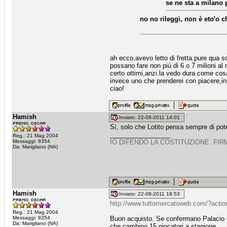
se ne sta a milano p
no no rileggi, non è eto'o 
ah ecco,avevo letto di fretta.pure qua s
possano fare non più di 6 o 7 milioni a
certo ottimi,anzi.la vedo dura come cos
invece uno che prenderei con piacere,in 
ciao!
Hamish
Inviato: 22-08-2011 14:01
Sì, solo che Lotito pensa sempre di pote
_________________
Reg.: 21 Mag 2004
Messaggi: 8354
IO DIFENDO LA COSTITUZIONE. FIR
Da: Marigliano (NA)
Hamish
Inviato: 22-08-2011 18:53
http://www.tuttomercatoweb.com/?acti
Reg.: 21 Mag 2004
Messaggi: 8354
Buon acquisto. Se confermano Palacio e
Da: Marigliano (NA)
che cambino 15 giocatori a stagione.