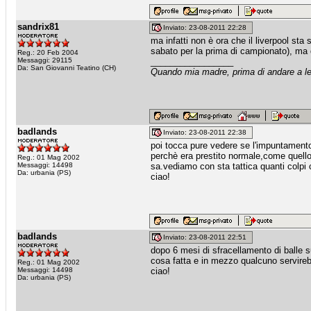
sandrix81
Inviato: 23-08-2011 22:28
ma infatti non è ora che il liverpool sta
sabato per la prima di campionato), ma 
Reg.: 20 Feb 2004
Messaggi: 29115
_________________
Da: San Giovanni Teatino (CH)
Quando mia madre, prima di andare a let
badlands
Inviato: 23-08-2011 22:38
poi tocca pure vedere se l'impuntamento c'
perchè era prestito normale,come quello
Reg.: 01 Mag 2002
Messaggi: 14498
sa.vediamo con sta tattica quanti colpi 
Da: urbania (PS)
ciao!
badlands
Inviato: 23-08-2011 22:51
dopo 6 mesi di sfracellamento di balle s
cosa fatta e in mezzo qualcuno servire
Reg.: 01 Mag 2002
Messaggi: 14498
ciao!
Da: urbania (PS)