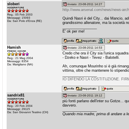
sloberi
Inviato: 23-08-2011 14:27
http://www.arsenal.com/news/news-archi
Reg.: 05 Feb 2003
Messaggi: 15093
Quindi Nasri è del City... dai Mancio, a
Da: San Polo d'Enza (RE)
grandissimo allenatore, ma la società n
_________________
E' ok per me!
Hamish
Inviato: 23-08-2011 14:53
Credo che ora il City sia l'unica squadra 
- Dzeko e Nasri - Tevez - Balotelli.
Reg.: 21 Mag 2004
Messaggi: 8354
Da: Marigliano (NA)
Ah, comunque Mourinho si è già rimangiat
vittima, oltre che mantenere lo stipendi
_________________
IO DIFENDO LA COSTITUZIONE. FIR
sandrix81
Inviato: 23-08-2011 19:12
più fonti parlano dell'inter su Gotze...
davvero.
Reg.: 20 Feb 2004
Messaggi: 29115
_________________
Da: San Giovanni Teatino (CH)
Quando mia madre, prima di andare a let