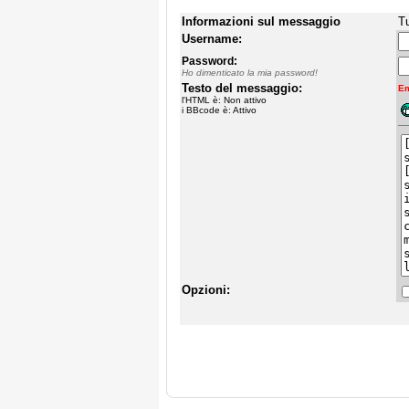
Informazioni sul messaggio
Tu
Username:
Password:
Ho dimenticato la mia password!
Testo del messaggio:
Em
l'HTML è: Non attivo
i BBcode è: Attivo
Opzioni: