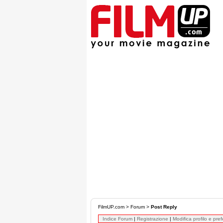
FilmUP.com
>
Forum
>
Post Reply
Indice Forum
|
Registrazione
|
Modifica profilo e pre