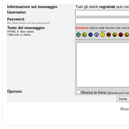
Informazioni sul messaggio
Tutti gli utenti
registrati
può cre
Username:
Password:
Ho dimenticato la mia password!
Testo del messaggio:
Emoticon
(clicca sulle faccine che vuoi in
l'HTML è: Non attivo
i BBcode è: Attivo
Opzioni:
Mostra la firma
(Questa può esse
Rias