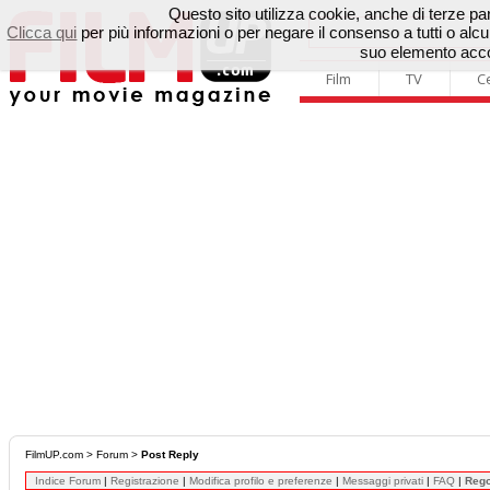
Questo sito utilizza cookie, anche di terze parti
Clicca qui
per più informazioni o per negare il consenso a tutti o a
suo elemento accon
Film
TV
C
FilmUP.com
>
Forum
>
Post Reply
Indice Forum
|
Registrazione
|
Modifica profilo e preferenze
|
Messaggi privati
|
FAQ
|
Reg