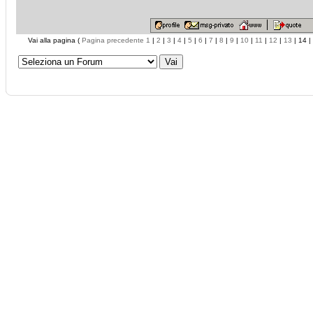
Vai alla pagina (
Pagina precedente
1
|
2
|
3
|
4
|
5
|
6
|
7
|
8
|
9
|
10
|
11
|
12
|
13
| 14 |