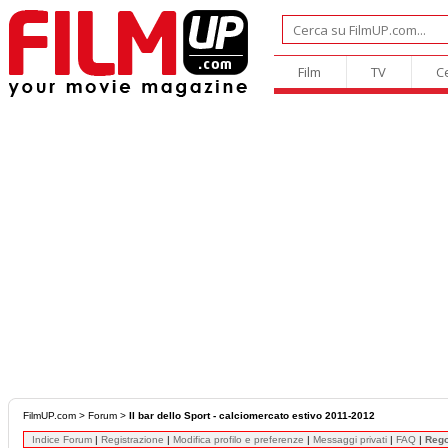
Film
TV
C
FilmUP.com
>
Forum
>
Il bar dello Sport - calciomercato estivo 2011-2012
Indice Forum
|
Registrazione
|
Modifica profilo e preferenze
|
Messaggi privati
|
FAQ
|
Reg