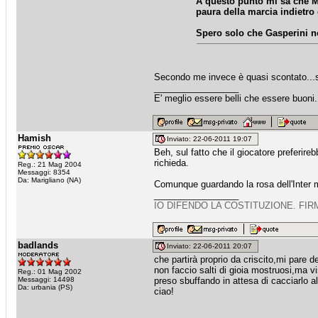
A questo punto mi sa che M
paura della marcia indietro 
Spero solo che Gasperini no
Secondo me invece è quasi scontato...se
_________________
E' meglio essere belli che essere buoni
Hamish
Inviato: 22-06-2011 19:07
Beh, sul fatto che il giocatore preferir
richieda.
Reg.: 21 Mag 2004
Messaggi: 8354
Da: Marigliano (NA)
Comunque guardando la rosa dell'Inter mi
_________________
IO DIFENDO LA COSTITUZIONE. FIR
badlands
Inviato: 22-06-2011 20:07
che partirà proprio da criscito,mi pare del
non faccio salti di gioia mostruosi,ma vi
Reg.: 01 Mag 2002
Messaggi: 14498
preso sbuffando in attesa di cacciarlo a
Da: urbania (PS)
ciao!