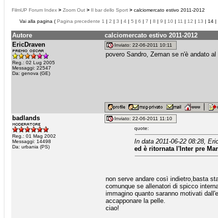
FilmUP Forum Index
>
Zoom Out
>
Il bar dello Sport
>
calciomercato estivo 2011-2012
Vai alla pagina (
Pagina precedente
1
|
2
|
3
|
4
|
5
|
6
|
7
|
8
|
9
|
10
|
11
|
12
|
13
| 14 |
Autore
calciomercato estivo 2011-2012
EricDraven
Inviato: 22-06-2011 10:11
povero Sandro, Zeman se n'è andato al
Reg.: 02 Lug 2005
Messaggi: 22547
Da: genova (GE)
badlands
Inviato: 22-06-2011 11:10
quote:
Reg.: 01 Mag 2002
In data 2011-06-22 08:28, Eri
Messaggi: 14498
Da: urbania (PS)
ed è ritornata l'Inter pre Ma
non serve andare così indietro,basta star
comunque se allenatori di spicco intern
immagino quanto saranno motivati dall'ess
accapponare la pelle.
ciao!