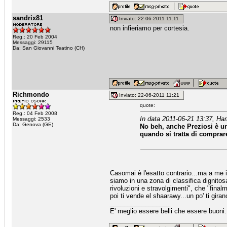
sandrix81
Inviato: 22-06-2011 11:11
non infieriamo per cortesia.
Reg.: 20 Feb 2004
Messaggi: 29115
Da: San Giovanni Teatino (CH)
Richmondo
Inviato: 22-06-2011 11:21
quote:
Reg.: 04 Feb 2008
In data 2011-06-21 13:37, Ha
Messaggi: 2533
Da: Genova (GE)
No beh, anche Preziosi è u
quando si tratta di comprare
Casomai è l'esatto contrario...ma a me i
siamo in una zona di classifica dignito
rivoluzioni e stravolgimenti", che "final
poi ti vende el shaarawy...un po' ti gira
_________________
E' meglio essere belli che essere buoni