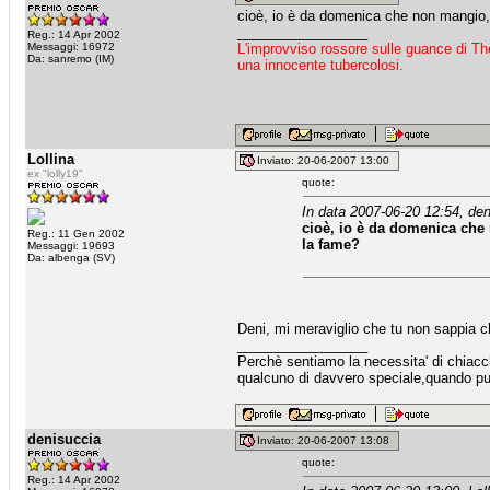
cioè, io è da domenica che non mangio, 
_________________
Reg.: 14 Apr 2002
Messaggi: 16972
L'improvviso rossore sulle guance di Th
Da: sanremo (IM)
una innocente tubercolosi.
Lollina
Inviato: 20-06-2007 13:00
ex "lolly19"
quote:
In data 2007-06-20 12:54, den
cioè, io è da domenica che
Reg.: 11 Gen 2002
la fame?
Messaggi: 19693
Da: albenga (SV)
Deni, mi meraviglio che tu non sappia ch
_________________
Perchè sentiamo la necessita' di chiacche
qualcuno di davvero speciale,quando puo
denisuccia
Inviato: 20-06-2007 13:08
quote:
Reg.: 14 Apr 2002