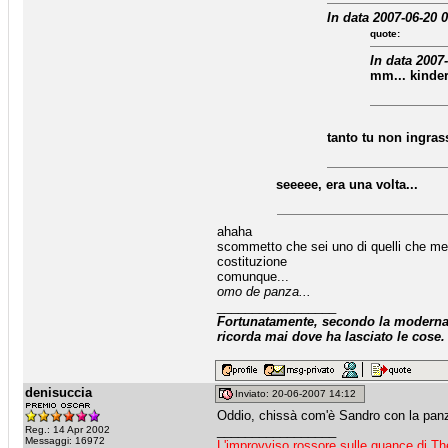
In data 2007-06-20 0
quote:
In data 2007
mm... kinder
tanto tu non ingrass
seeeee, era una volta...
ahaha
scommetto che sei uno di quelli che mett
costituzione
comunque...
omo de panza...
_________________
Fortunatamente, secondo la moderna a
ricorda mai dove ha lasciato le cose.
denisuccia
Inviato: 20-06-2007 14:12
Oddio, chissà com'è Sandro con la pan
_________________
Reg.: 14 Apr 2002
Messaggi: 16972
L'improvviso rossore sulle guance di Th