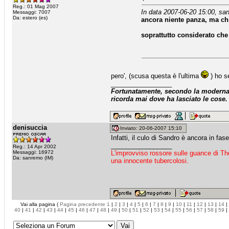
Reg.: 01 Mag 2007
In data 2007-06-20 15:00, san
Messaggi: 7007
Da: estero (es)
ancora niente panza, ma ch
soprattutto considerato che
pero', (scusa questa è l'ultima
) ho s
_________________
Fortunatamente, secondo la moderna a
ricorda mai dove ha lasciato le cose.
denisuccia
Inviato: 20-06-2007 15:10
Infatti, il culo di Sandro è ancora in fas
_________________
Reg.: 14 Apr 2002
Messaggi: 16972
L'improvviso rossore sulle guance di Th
Da: sanremo (IM)
una innocente tubercolosi.
Vai alla pagina (
Pagina precedente
1
|
2
|
3
|
4
|
5
|
6
|
7
|
8
|
9
|
10
|
11
|
12
|
13
|
14
|
40
|
41
|
42
|
43
|
44
|
45
|
46
|
47
|
48
|
49
|
50
|
51
|
52
|
53
|
54
|
55
|
56
|
57
|
58
|
59
|