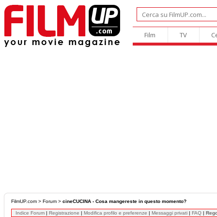
Film
TV
C
FilmUP.com
>
Forum
>
cineCUCINA - Cosa mangereste in questo momento?
Indice Forum
|
Registrazione
|
Modifica profilo e preferenze
|
Messaggi privati
|
FAQ
|
Reg