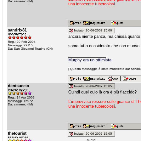
Da: sanremo (IM)
una innocente tubercolosi.
sandrix81
Inviato: 20-06-2007 15:00
ancora niente panza, ma chissà quanto 
Reg.: 20 Feb 2004
Messaggi: 29115
soprattutto considerato che non muovo p
Da: San Giovanni Teatino (CH)
_________________
Murphy era un ottimista.
[ Questo messaggio è stato modificato da: sandrix
denisuccia
Inviato: 20-06-2007 15:05
Quindi quel culo là ora è più flaccido?
_________________
Reg.: 14 Apr 2002
Messaggi: 16972
L'improvviso rossore sulle guance di Th
Da: sanremo (IM)
una innocente tubercolosi.
thetourist
Inviato: 20-06-2007 15:05
quote: