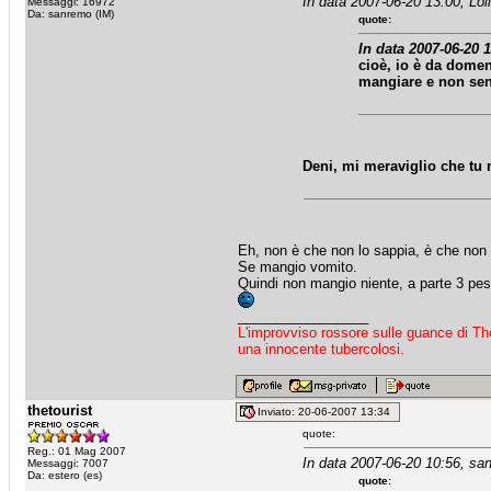
In data 2007-06-20 13:00, Loll
Messaggi: 16972
Da: sanremo (IM)
quote:
In data 2007-06-20 1
cioè, io è da dome
mangiare e non sen
Deni, mi meraviglio che tu 
Eh, non è che non lo sappia, è che non
Se mangio vomito.
Quindi non mangio niente, a parte 3 pe
_________________
L'improvviso rossore sulle guance di Th
una innocente tubercolosi.
thetourist
Inviato: 20-06-2007 13:34
quote:
Reg.: 01 Mag 2007
In data 2007-06-20 10:56, san
Messaggi: 7007
Da: estero (es)
quote: