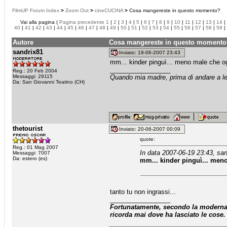
FilmUP Forum Index
>
Zoom Out
>
cineCUCINA
>
Cosa mangereste in questo momento?
Vai alla pagina (
Pagina precedente
1
|
2
|
3
|
4
|
5
|
6
|
7
|
8
|
9
|
10
|
11
|
12
|
13
|
14
|
40
|
41
|
42
|
43
|
44
|
45
|
46
|
47
|
48
|
49
|
50
|
51
|
52
|
53
|
54
|
55
|
56
|
57
|
58
|
59
|
Autore
Cosa mangereste in questo momento
sandrix81
Inviato: 19-06-2007 23:43
mm... kinder pinguì... meno male che ogg
_________________
Reg.: 20 Feb 2004
Messaggi: 29115
Quando mia madre, prima di andare a let
Da: San Giovanni Teatino (CH)
thetourist
Inviato: 20-06-2007 00:09
quote:
Reg.: 01 Mag 2007
In data 2007-06-19 23:43, san
Messaggi: 7007
Da: estero (es)
mm... kinder pinguì... meno
tanto tu non ingrassi...
_________________
Fortunatamente, secondo la moderna a
ricorda mai dove ha lasciato le cose.