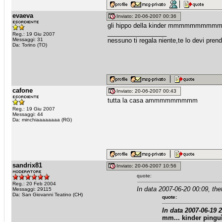
evaeva
Inviato: 20-06-2007 00:36
gli hippo della kinder mmmmmmmmm
_________________
Reg.: 19 Giu 2007
Messaggi: 31
nessuno ti regala niente,te lo devi pren
Da: Torino (TO)
cafone
Inviato: 20-06-2007 00:43
tutta la casa ammmmmmmmm
Reg.: 19 Giu 2007
Messaggi: 44
Da: minchiaaaaaaaa (RG)
sandrix81
Inviato: 20-06-2007 10:56
quote:
Reg.: 20 Feb 2004
In data 2007-06-20 00:09, thet
Messaggi: 29115
Da: San Giovanni Teatino (CH)
quote:
In data 2007-06-19 2
mm... kinder pinguì