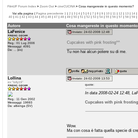
FilmUP Forum Index
>
Zoom Out
>
cineCUCINA
>
Cosa mangereste in questo momento?
Vai alla pagina (
Pagina precedente
1
|
2
|
3
|
4
|
5
|
6
|
7
|
8
|
9
|
10
|
11
|
12
|
13
|
14
|
40
|
41
|
42
|
43
|
44
|
45
|
46
|
47
|
48
|
49
|
50
|
51
|
52
|
53
|
54
|
55
|
56
|
57
|
58
|
59
|
Autore
Cosa mangereste in questo momento
LaFenice
Inviato: 24-02-2008 12:48
Cupcakes with pink frosting^^
Reg.: 01 Lug 2006
Messaggi: 4091
_________________
Da: ... (es)
Tu non hai alcun potere su di me.
Lollina
Inviato: 24-02-2008 13:53
ex "lolly19"
quote:
In data 2008-02-24 12:48, LaF
Reg.: 11 Gen 2002
Cupcakes with pink frostin
Messaggi: 19693
Da: albenga (SV)
Wow.
Ma con cosa è fatta quella specie di c
_________________