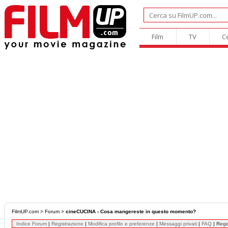
Film
TV
C
FilmUP.com
>
Forum
>
cineCUCINA - Cosa mangereste in questo momento?
Indice Forum
|
Registrazione
|
Modifica profilo e preferenze
|
Messaggi privati
|
FAQ
|
Reg