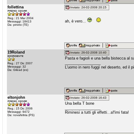
follettina
Inviato: 24-02-2008 20:15
Reg.: 21 Mar 2004
ah, è vero...
Messaggi: 18413
Da: pineto (TE)
19Roland
Inviato: 26-02-2008 10:40
Pasta e fagioli e una bella bistecca al 
_________________
Reg.: 27 Dic 2007
Messaggi: 32
L'uomo in nero fuggì nel deserto, ed il pi
Da: Gilead (es)
eltonjohn
Inviato: 26-02-2008 16:43
Una bella T bone
_________________
Reg.: 15 Dic 2006
Messaggi: 9472
Riminesi a tutti gli effetti...a'l'imi fata!
Da: novafeltria (PS)