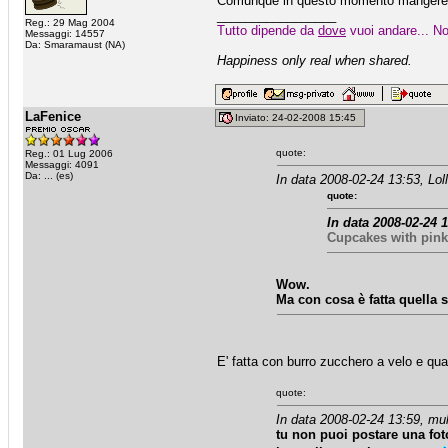
Comunque in questo momento mangerei q
_________________
Reg.: 29 Mag 2004
Tutto dipende da
dove
vuoi andare... No
Messaggi: 14557
Da: Smaramaust (NA)
Happiness only real when shared.
LaFenice
Inviato: 24-02-2008 15:45
quote:
Reg.: 01 Lug 2006
Messaggi: 4091
Da: ... (es)
In data 2008-02-24 13:53, Loll
quote:
In data 2008-02-24 
Cupcakes with pink
Wow.
Ma con cosa è fatta quella 
E' fatta con burro zucchero a velo e qua
quote:
In data 2008-02-24 13:59, mu
tu non puoi postare una foto di