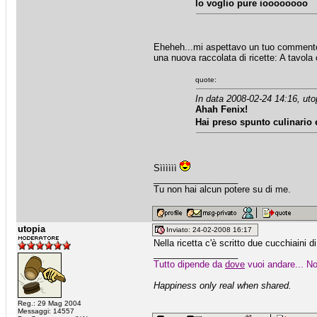
lo voglio pure ioooooooo
Eheheh...mi aspettavo un tuo commento su
una nuova raccolata di ricette: A tavola 
quote:
In data 2008-02-24 14:16, uto
Ahah Fenix!
Hai preso spunto culinario e
Sìììììì
_________________
Tu non hai alcun potere su di me.
utopia
Inviato: 24-02-2008 16:17
Nella ricetta c'è scritto due cucchiaini d
_________________
Tutto dipende da
dove
vuoi andare... No
Happiness only real when shared.
Reg.: 29 Mag 2004
Messaggi: 14557