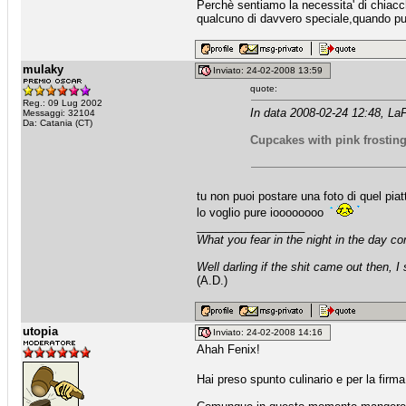
Perchè sentiamo la necessita' di chiacche
qualcuno di davvero speciale,quando puo
mulaky
Inviato: 24-02-2008 13:59
quote:
Reg.: 09 Lug 2002
In data 2008-02-24 12:48, LaF
Messaggi: 32104
Da: Catania (CT)
Cupcakes with pink frostin
tu non puoi postare una foto di quel piatto l
lo voglio pure ioooooooo
_________________
What you fear in the night in the day c
Well darling if the shit came out then, I
(A.D.)
utopia
Inviato: 24-02-2008 14:16
Ahah Fenix!
Hai preso spunto culinario e per la firma