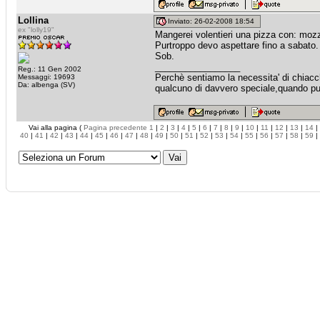
Lollina
Inviato: 26-02-2008 18:54
ex "lolly19"
Mangerei volentieri una pizza con: mozza
Purtroppo devo aspettare fino a sabato. 
Sob.
_________________
Reg.: 11 Gen 2002
Perchè sentiamo la necessita' di chiacche
Messaggi: 19693
Da: albenga (SV)
qualcuno di davvero speciale,quando puo
Vai alla pagina (
Pagina precedente
1
|
2
|
3
|
4
|
5
|
6
|
7
|
8
|
9
|
10
|
11
|
12
|
13
|
14
|
40
|
41
|
42
|
43
|
44
|
45
|
46
|
47
|
48
|
49
|
50
|
51
|
52
|
53
|
54
|
55
|
56
|
57
|
58
|
59
|