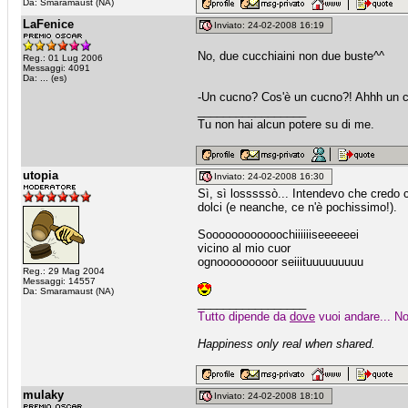
Da: Smaramaust (NA)
LaFenice
Inviato: 24-02-2008 16:19
No, due cucchiaini non due buste^^
Reg.: 01 Lug 2006
Messaggi: 4091
Da: ... (es)
-Un cucno? Cos'è un cucno?! Ahhh un cu
_________________
Tu non hai alcun potere su di me.
utopia
Inviato: 24-02-2008 16:30
Sì, sì losssssò... Intendevo che credo c
dolci (e neanche, ce n'è pochissimo!).
Soooooooooooochiiiiiiseeeeeei
vicino al mio cuor
ognooooooooor seiiituuuuuuuuu
Reg.: 29 Mag 2004
Messaggi: 14557
Da: Smaramaust (NA)
_________________
Tutto dipende da
dove
vuoi andare... No
Happiness only real when shared.
mulaky
Inviato: 24-02-2008 18:10