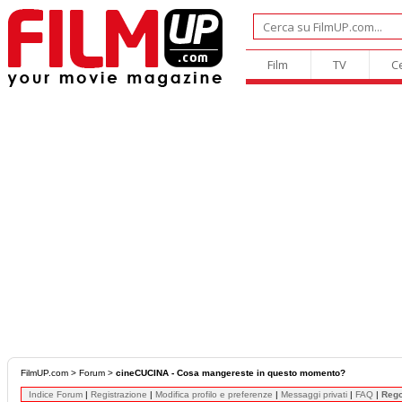
Film
TV
C
FilmUP.com
>
Forum
>
cineCUCINA - Cosa mangereste in questo momento?
Indice Forum
|
Registrazione
|
Modifica profilo e preferenze
|
Messaggi privati
|
FAQ
|
Reg