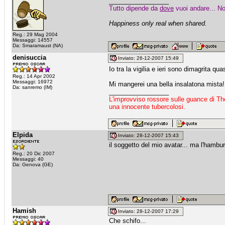
_________________
Tutto dipende da
dove
vuoi andare... No
Happiness only real when shared.
Reg.: 29 Mag 2004
Messaggi: 14557
Da: Smaramaust (NA)
denisuccia
Inviato: 26-12-2007 15:49
Io tra la vigilia e ieri sono dimagrita qu
Reg.: 14 Apr 2002
Messaggi: 16972
Mi mangerei una bella insalatona mista!
Da: sanremo (IM)
_________________
L'improvviso rossore sulle guance di Th
una innocente tubercolosi.
Elpida
Inviato: 28-12-2007 15:43
il soggetto del mio avatar... ma l'hambu
Reg.: 20 Dic 2007
Messaggi: 40
Da: Genova (GE)
Hamish
Inviato: 28-12-2007 17:29
Che schifo...