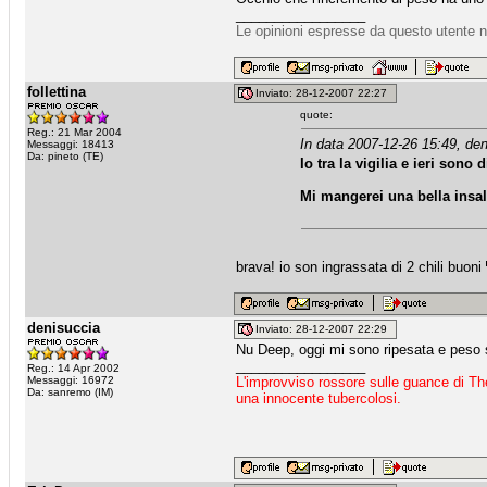
_________________
Le opinioni espresse da questo utente n
follettina
Inviato: 28-12-2007 22:27
quote:
Reg.: 21 Mar 2004
In data 2007-12-26 15:49, den
Messaggi: 18413
Da: pineto (TE)
Io tra la vigilia e ieri sono
Mi mangerei una bella insa
brava! io son ingrassata di 2 chili buoni
denisuccia
Inviato: 28-12-2007 22:29
Nu Deep, oggi mi sono ripesata e peso 
_________________
Reg.: 14 Apr 2002
Messaggi: 16972
L'improvviso rossore sulle guance di Th
Da: sanremo (IM)
una innocente tubercolosi.