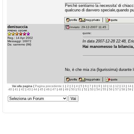
_________________
Perchè sentiamo la necessita' di chiacche
qualcuno di davvero speciale,quando puo
denisuccia
Inviato: 29-12-2007 11:45
quote:
Reg.: 14 Apr 2002
In data 2007-12-28 22:48, Eri
Messaggi: 16972
Da: sanremo (IM)
Hai manomesso la bilancia, 
No, è che mia zia (ligurissima) durante le
Vai alla pagina (
Pagina precedente
1
|
2
|
3
|
4
|
5
|
6
|
7
|
8
|
9
|
10
|
11
|
12
|
13
|
14
|
40
|
41
|
42
|
43
|
44
|
45
|
46
|
47
|
48
|
49
|
50
|
51
|
52
|
53
|
54
|
55
|
56
|
57
|
58
|
59
|