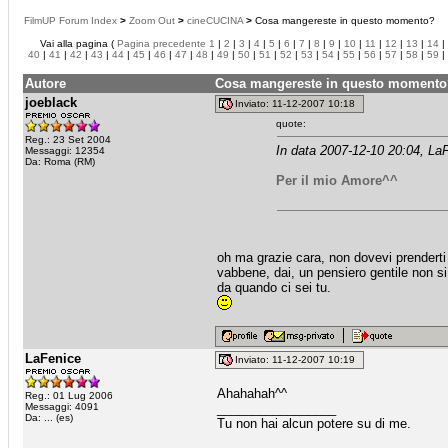
FilmUP Forum Index
>
Zoom Out
>
cineCUCINA
>
Cosa mangereste in questo momento?
Vai alla pagina (
Pagina precedente
1
|
2
|
3
|
4
|
5
|
6
|
7
|
8
|
9
|
10
|
11
|
12
|
13
|
14
|
40
|
41
|
42
|
43
|
44
|
45
|
46
|
47
|
48
|
49
|
50
|
51
|
52
|
53
|
54
|
55
|
56
|
57
|
58
|
59
|
Autore
Cosa mangereste in questo momento
joeblack
Inviato: 11-12-2007 10:18
quote:
Reg.: 23 Set 2004
In data 2007-12-10 20:04, LaF
Messaggi: 12354
Da: Roma (RM)
Per il mio Amore^^
oh ma grazie cara, non dovevi prendert
vabbene, dai, un pensiero gentile non si
da quando ci sei tu.
LaFenice
Inviato: 11-12-2007 10:19
Ahahahah^^
Reg.: 01 Lug 2006
Messaggi: 4091
_________________
Da: ... (es)
Tu non hai alcun potere su di me.