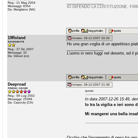
_________________
Reg.: 21 Mag 2004
Messaggi: 8354
IO DIFENDO LA COSTITUZIONE. FIR
Da: Marigliano (NA)
19Roland
Inviato: 28-12-2007 20:34
Ho una gran voglia di un appetitoso piatto
_________________
Reg.: 27 Dic 2007
Messaggi: 32
L'uomo in nero fuggì nel deserto, ed il pi
Da: Gilead (es)
Deeproad
Inviato: 28-12-2007 21:38
quote:
Reg.: 08 Lug 2002
In data 2007-12-26 15:49, den
Messaggi: 25368
Da: Capocity (CA)
Io tra la vigilia e ieri sono
Mi mangerei una bella insa
Occhio che l'incremento di peso ha uno 