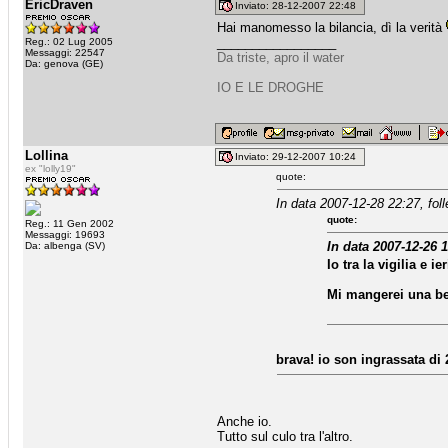
EricDraven
Inviato: 28-12-2007 22:48
Hai manomesso la bilancia, dì la verità
_________________
Reg.: 02 Lug 2005
Messaggi: 22547
Da triste, apro il water
Da: genova (GE)
IO E LE DROGHE
Lollina
Inviato: 29-12-2007 10:24
ex "lolly19"
quote:
In data 2007-12-28 22:27, foll
quote:
Reg.: 11 Gen 2002
Messaggi: 19693
In data 2007-12-26 1
Da: albenga (SV)
Io tra la vigilia e 
Mi mangerei una bel
brava! io son ingrassata di 
Anche io.
Tutto sul culo tra l'altro.