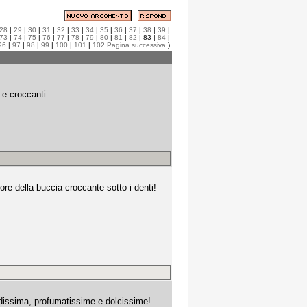
28
|
29
|
30
|
31
|
32
|
33
|
34
|
35
|
36
|
37
|
38
|
39
|
73
|
74
|
75
|
76
|
77
|
78
|
79
|
80
|
81
|
82
| 83 |
84
|
96
|
97
|
98
|
99
|
100
|
101
|
102
Pagina successiva
)
 e croccanti.
re della buccia croccante sotto i denti!
ondissima, profumatissime e dolcissime!