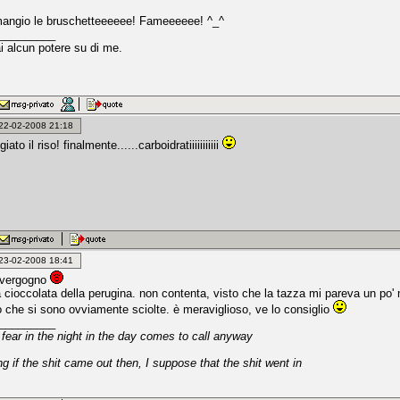
angio le bruschetteeeeee! Fameeeeee! ^_^
_________
i alcun potere su di me.
: 22-02-2008 21:18
ato il riso! finalmente......carboidratiiiiiiiiiii
: 23-02-2008 18:41
 vergogno
a cioccolata della perugina. non contenta, visto che la tazza mi pareva un po'
o che si sono ovviamente sciolte. è meraviglioso, ve lo consiglio
_________
fear in the night in the day comes to call anyway
ng if the shit came out then, I suppose that the shit went in