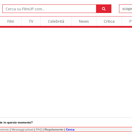
Film
TV
Celebrità
News
Critica
P
te in questo momento?
ferenze
|
Messaggi privati
|
FAQ
|
Regolamento
|
Cerca