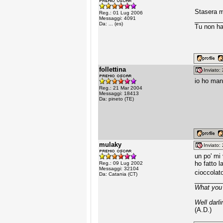
Stasera m
Reg.: 01 Lug 2006
Messaggi: 4091
________
Da: ... (es)
Tu non ha
follettina
Inviato
io ho mangi
Reg.: 21 Mar 2004
Messaggi: 18413
Da: pineto (TE)
mulaky
Inviato
un po' mi
ho fatto l
Reg.: 09 Lug 2002
Messaggi: 32104
cioccolat
Da: Catania (CT)
________
What you 
Well darli
(A.D.)