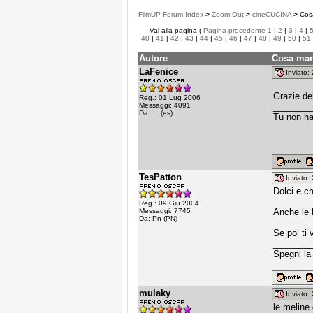
FilmUP Forum Index
>
Zoom Out
>
cineCUCINA
>
Cosa
Vai alla pagina (
Pagina precedente
1
|
2
|
3
|
4
|
40
|
41
|
42
|
43
|
44
|
45
|
46
|
47
|
48
|
49
|
50
|
51
Autore
Cosa man
LaFenice
Inviato
Grazie del
Reg.: 01 Lug 2006
Messaggi: 4091
________
Da: ... (es)
Tu non ha
TesPatton
Inviato
Dolci e c
Reg.: 09 Giu 2004
Messaggi: 7745
Anche le 
Da: Pn (PN)
Se poi ti 
________
Spegni la 
mulaky
Inviato
le meline