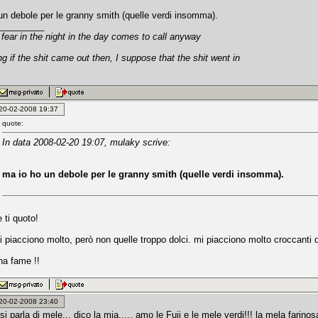
un debole per le granny smith (quelle verdi insomma).
_________
fear in the night in the day comes to call anyway
ng if the shit came out then, I suppose that the shit went in
: 20-02-2008 19:37
quote:
In data 2008-02-20 19:07, mulaky scrive:
ma io ho un debole per le granny smith (quelle verdi insomma).
 ti quoto!
i piacciono molto, però non quelle troppo dolci. mi piacciono molto croccanti d
a fame !!
: 20-02-2008 23:40
si parla di mele... dico la mia..... amo le Fuji e le mele verdi!!! la mela farin