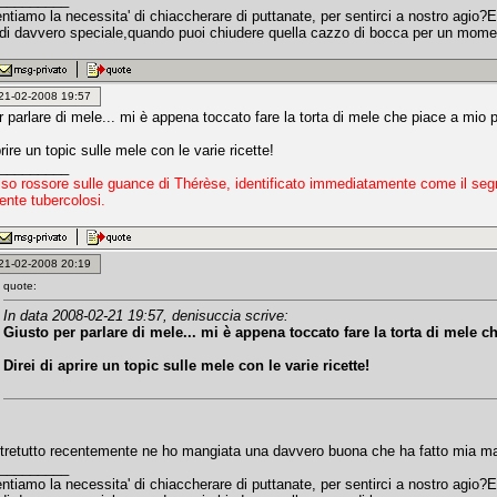
tiamo la necessita' di chiaccherare di puttanate, per sentirci a nostro agio?E'
di davvero speciale,quando puoi chiudere quella cazzo di bocca per un moment
: 21-02-2008 19:57
 parlare di mele... mi è appena toccato fare la torta di mele che piace a mio 
prire un topic sulle mele con le varie ricette!
_________
iso rossore sulle guance di Thérèse, identificato immediatamente come il seg
ente tubercolosi.
: 21-02-2008 20:19
quote:
In data 2008-02-21 19:57, denisuccia scrive:
Giusto per parlare di mele... mi è appena toccato fare la torta di mele c
Direi di aprire un topic sulle mele con le varie ricette!
ltretutto recentemente ne ho mangiata una davvero buona che ha fatto mia mad
_________
tiamo la necessita' di chiaccherare di puttanate, per sentirci a nostro agio?E'