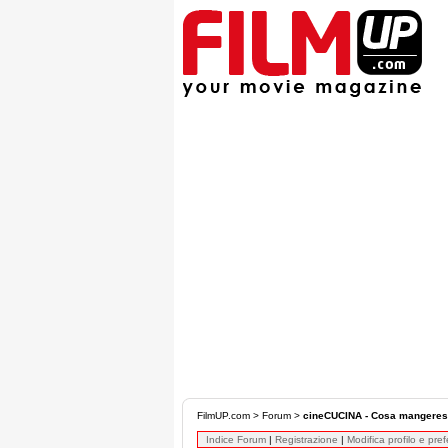
FilmUP.com
>
Forum
>
cineCUCINA - Cosa mangeres
Indice Forum
|
Registrazione
|
Modifica profilo e pre