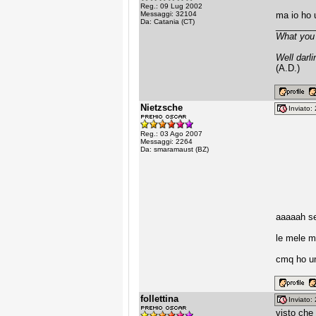
Reg.: 09 Lug 2002
Messaggi: 32104
ma io ho 
Da: Catania (CT)
________
What you 
Well darli
(A.D.)
Nietzsche
Inviato
Reg.: 03 Ago 2007
Messaggi: 2264
Da: smaramaust (BZ)
aaaaah se
le mele m
cmq ho un
follettina
Inviato
visto che 