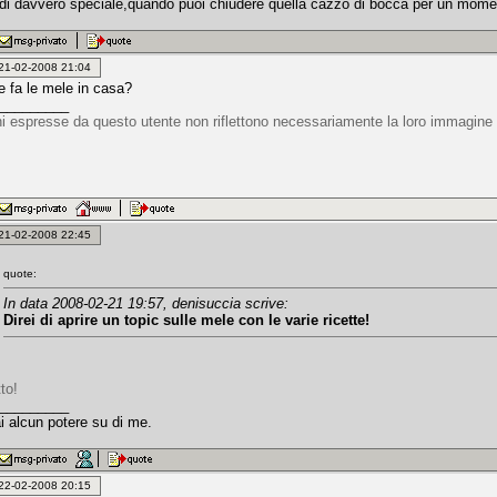
di davvero speciale,quando puoi chiudere quella cazzo di bocca per un moment
: 21-02-2008 21:04
 fa le mele in casa?
_________
ni espresse da questo utente non riflettono necessariamente la loro immagine 
: 21-02-2008 22:45
quote:
In data 2008-02-21 19:57, denisuccia scrive:
Direi di aprire un topic sulle mele con le varie ricette!
tto!
_________
i alcun potere su di me.
: 22-02-2008 20:15