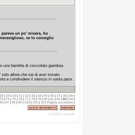
i pareva un po' misera, ho
meraviglioso, ve lo consiglio
o una barretta di cioccolato gianduia.
 solo allora che sai di aver trovato
o e condividere il silenzio in santa pace.
28
|
29
|
30
|
31
|
32
|
33
|
34
|
35
|
36
|
37
|
38
|
39
|
73
|
74
|
75
|
76
|
77
|
78
|
79
|
80
|
81
|
82
| 83 |
84
|
96
|
97
|
98
|
99
|
100
|
101
|
102
Pagina successiva
)
0.130074 seconds.