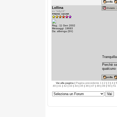
Lollina
Inviato
ex "lolly19"
Reg.: 11 Gen 2002
Messaggi: 19693
Da: albenga (SV)
Tranquilla
________
Perchè sen
qualcuno 
Vai alla pagina (
Pagina precedente
1
|
2
|
3
|
4
|
40
|
41
|
42
|
43
|
44
|
45
|
46
|
47
|
48
|
49
|
50
|
51