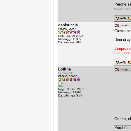
Perchè sen
qualcuno 
denisuccia
Inviato
Giusto per
Reg.: 14 Apr 2002
Messaggi: 16972
Direi di a
Da: sanremo (IM)
________
L'improvv
una innoc
Lollina
Inviato
ex "lolly19"
Reg.: 11 Gen 2002
Messaggi: 19693
Da: albenga (SV)
Ottimo, o
________
Perchè sen