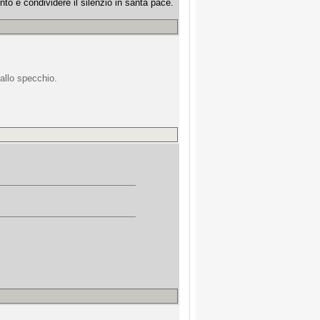
o e condividere il silenzio in santa pace.
allo specchio.