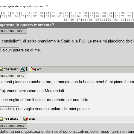
 mangereste in questo momento?
5
|
6
|
7
|
8
|
9
|
10
|
11
|
12
|
13
|
14
|
15
|
16
|
17
|
18
|
19
|
20
|
21
|
22
|
23
|
24
|
25
|
26
|
27
|
|
52
|
53
|
54
|
55
|
56
|
57
|
58
|
59
|
60
|
61
|
62
|
63
|
64
|
65
|
66
|
67
|
68
|
69
|
70
|
71
|
72
|
85
|
86
|
87
|
88
|
89
|
90
|
91
|
92
|
93
|
94
|
95
|
gereste in questo momento?
: 20-02-2008 18:20
 consiglio^^, di solito prendiamo le Stark o le Fuji. Le mele mi piacciono dolci
_________
i alcun potere su di me.
: 20-02-2008 18:59
roccanti piacciono anche a me, le mangio con la buccia perchè mi piace il rumo
Fuji vanno benissimo e le Morgenduft.
viene voglia di fare il dolce, mi prenoto per una fetta
_________
candela, non voglio vedere il colore dei miei pensieri.
: 20-02-2008 19:07
 dell'etna sono qualcosa di delizioso! sono piccoline, belle rosse fuori, non t