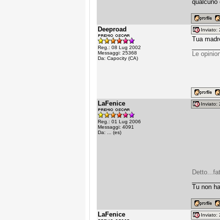
qualcuno 
Deeproad
Inviato
Tua madre
________
Reg.: 08 Lug 2002
Messaggi: 25368
Le opinio
Da: Capocity (CA)
LaFenice
Inviato
Reg.: 01 Lug 2006
Messaggi: 4091
Da: ... (es)
Detto...fa
________
Tu non ha
LaFenice
Inviato