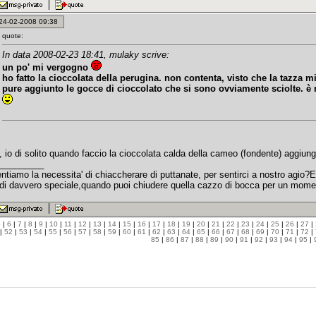
: 24-02-2008 09:38
quote:
In data 2008-02-23 18:41, mulaky scrive:
un po' mi vergogno
ho fatto la cioccolata della perugina. non contenta, visto che la tazza m
pure aggiunto le gocce di cioccolato che si sono ovviamente sciolte. è 
, io di solito quando faccio la cioccolata calda della cameo (fondente) aggiung
_________
tiamo la necessita' di chiaccherare di puttanate, per sentirci a nostro agio?E'
di davvero speciale,quando puoi chiudere quella cazzo di bocca per un moment
5
|
6
|
7
|
8
|
9
|
10
|
11
|
12
|
13
|
14
|
15
|
16
|
17
|
18
|
19
|
20
|
21
|
22
|
23
|
24
|
25
|
26
|
27
|
|
52
|
53
|
54
|
55
|
56
|
57
|
58
|
59
|
60
|
61
|
62
|
63
|
64
|
65
|
66
|
67
|
68
|
69
|
70
|
71
|
72
|
85
|
86
|
87
|
88
|
89
|
90
|
91
|
92
|
93
|
94
|
95
|