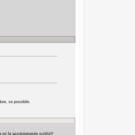
ure, se possibile.
osa mi fa assolutamente schifo!!!