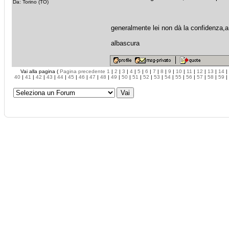
Da: Torino (TO)
generalmente lei non dà la confidenza,a t
albascura
Vai alla pagina (
Pagina precedente
1
|
2
|
3
|
4
|
5
|
6
|
7
|
8
|
9
|
10
|
11
|
12
|
13
|
14
|
40
|
41
|
42
|
43
|
44
|
45
|
46
|
47
|
48
|
49
|
50
|
51
|
52
|
53
|
54
|
55
|
56
|
57
|
58
|
59
|