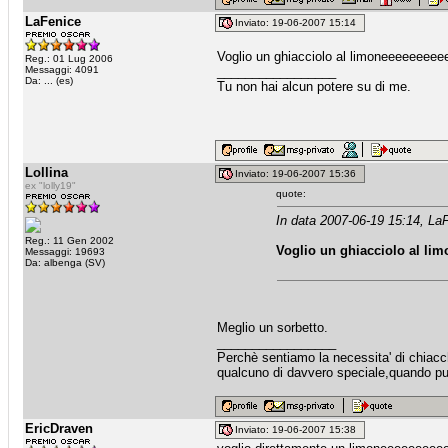
LaFenice
Inviato: 19-06-2007 15:14
Voglio un ghiacciolo al limoneeeeeeeeee
Reg.: 01 Lug 2006
Messaggi: 4091
_________________
Da: ... (es)
Tu non hai alcun potere su di me.
Lollina
Inviato: 19-06-2007 15:36
ex "lolly19"
quote:
In data 2007-06-19 15:14, LaF
Reg.: 11 Gen 2002
Voglio un ghiacciolo al li
Messaggi: 19693
Da: albenga (SV)
Meglio un sorbetto.
_________________
Perchè sentiamo la necessita' di chiacche
qualcuno di davvero speciale,quando puo
EricDraven
Inviato: 19-06-2007 15:38