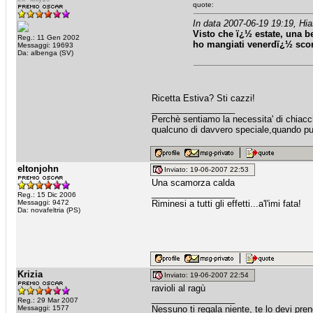
quote:
In data 2007-06-19 19:19, Hia
Visto che ï¿½ estate, una bel
Reg.: 11 Gen 2002
ho mangiati venerdï¿½ scors
Messaggi: 19693
Da: albenga (SV)
Ricetta Estiva? Sti cazzi!
_________________
Perchè sentiamo la necessita' di chiacche
qualcuno di davvero speciale,quando puo
eltonjohn
Inviato: 19-06-2007 22:53
Una scamorza calda
_________________
Reg.: 15 Dic 2006
Messaggi: 9472
Riminesi a tutti gli effetti...a'l'imi fata!
Da: novafeltria (PS)
Krizia
Inviato: 19-06-2007 22:54
ravioli al ragù
_________________
Reg.: 29 Mar 2007
Messaggi: 1577
Nessuno ti regala niente, te lo devi pre