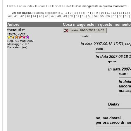
FilmUP Forum Index
>
Zoom Out
>
cineCUCINA
>
Cosa mangereste in questo momento?
Vai alla pagina (
Pagina precedente
1
|
2
|
3
|
4
|
5
|
6
|
7
|
8
|
9
|
10
|
11
|
12
|
13
|
14
|
40
|
41
|
42
|
43
|
44
|
45
|
46
|
47
|
48
|
49
|
50
|
51
|
52
|
53
|
54
|
55
|
56
|
57
|
58
|
59
|
Autore
Cosa mangereste in questo momento
thetourist
Inviato: 18-06-2007 16:02
quote:
Reg.: 01 Mag 2007
In data 2007-06-18 15:53, uto
Messaggi: 7007
Da: estero (es)
quote:
In data 2007-06-18 1
quote:
In data 2007-
quote:
In data
ancora 
ma asp
Dieta?
no, ma dovrei
per ora cerco di no