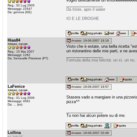
voglio direttamente un limoneeeeeeeee
_________________
Reg.: 02 Lug 2005
Messaggi: 22547
Da triste, apro il water
Da: genova (GE)
IO E LE DROGHE
Hias84
Inviato: 19-06-2007 19:19
Visto che è estate, una bella ricetta "es
un ristorantino delle mie parti, e ne ave
Reg.: 15 Mar 2007
Messaggi: 1262
_________________
Da: Serravalle Pistoiese (PT)
Formula della mia felicità: un sì, un no,
LaFenice
Inviato: 19-06-2007 19:57
Stasera vado a mangiare in una pizzeri
Reg.: 01 Lug 2006
Messaggi: 4091
pizza^^
Da: ... (es)
_________________
Tu non hai alcun potere su di me.
Lollina
Inviato: 19-06-2007 20:49
ex "lolly19"