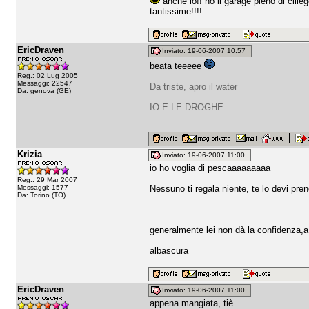
anche io!! ho il garage pieno di cili
tantissime!!!!
EricDraven
Inviato: 19-06-2007 10:57
beata teeeee
_________________
Reg.: 02 Lug 2005
Messaggi: 22547
Da triste, apro il water
Da: genova (GE)
IO E LE DROGHE
Krizia
Inviato: 19-06-2007 11:00
io ho voglia di pescaaaaaaaaa
_________________
Reg.: 29 Mar 2007
Messaggi: 1577
Nessuno ti regala niente, te lo devi pre
Da: Torino (TO)
generalmente lei non dà la confidenza,a t
albascura
EricDraven
Inviato: 19-06-2007 11:00
appena mangiata, tiè