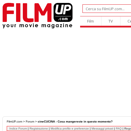
Film
TV
C
FilmUP.com
>
Forum
>
cineCUCINA - Cosa mangereste in questo momento?
Indice Forum
|
Registrazione
|
Modifica profilo e preferenze
|
Messaggi privati
|
FAQ
|
Reg