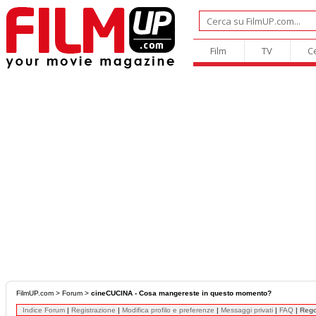
Film
TV
C
FilmUP.com
>
Forum
>
cineCUCINA - Cosa mangereste in questo momento?
Indice Forum
|
Registrazione
|
Modifica profilo e preferenze
|
Messaggi privati
|
FAQ
|
Reg