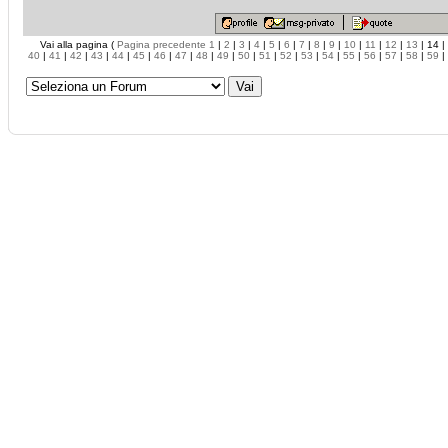
Vai alla pagina (
Pagina precedente
1
|
2
|
3
|
4
|
5
|
6
|
7
|
8
|
9
|
10
|
11
|
12
|
13
| 14 |
40
|
41
|
42
|
43
|
44
|
45
|
46
|
47
|
48
|
49
|
50
|
51
|
52
|
53
|
54
|
55
|
56
|
57
|
58
|
59
|