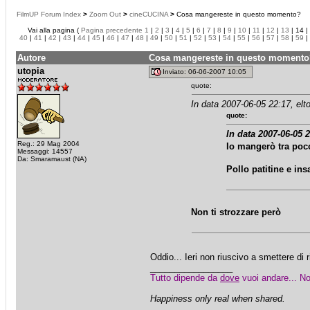
FilmUP Forum Index
>
Zoom Out
>
cineCUCINA
>
Cosa mangereste in questo momento?
Vai alla pagina (
Pagina precedente
1
|
2
|
3
|
4
|
5
|
6
|
7
|
8
|
9
|
10
|
11
|
12
|
13
| 14 |
40
|
41
|
42
|
43
|
44
|
45
|
46
|
47
|
48
|
49
|
50
|
51
|
52
|
53
|
54
|
55
|
56
|
57
|
58
|
59
|
Autore
Cosa mangereste in questo momento
utopia
Inviato: 06-06-2007 10:05
quote:
In data 2007-06-05 22:17, elt
quote:
In data 2007-06-05 
Reg.: 29 Mag 2004
Io mangerò tra poc
Messaggi: 14557
Da: Smaramaust (NA)
Pollo patitine e ins
Non ti strozzare però
Oddio... Ieri non riuscivo a smettere di 
_________________
Tutto dipende da
dove
vuoi andare... No
Happiness only real when shared.