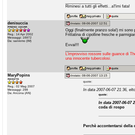
_________________
Riminesi a tutti gli effetti...a'l'imi fata!
denisuccia
Inviato: 08-06-2007 12:51
Oggi (finalmente pranzo sola!) mi sono p
Frittatina di cipolline fresche e parmigi
Reg.: 14 Apr 2002
Messaggi: 16972
Da: sanremo (IM)
Evvai!!!
_________________
L'improvviso rossore sulle guance di Th
una innocente tubercolosi.
MaryPopins
Inviato: 08-06-2007 13:15
quote:
Reg.: 02 Mag 2007
In data 2007-06-07 21:36, elt
Messaggi: 298
Da: Ancona (AN)
quote:
In data 2007-06-07 
coda di rospo
Perchè accontentarsi della c