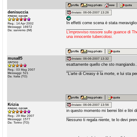
denisuccia
Inviato: 06-06-2007 13:26
In effetti come scena è stata meraviglios
Reg.: 14 Apr 2002
Messaggi: 16972
_________________
Da: sanremo (IM)
L'improvviso rossore sulle guance di Th
una innocente tubercolosi.
musa85
Inviato: 06-06-2007 13:32
esattamente quello che sto mangiando...
_________________
Reg.: 03 Mag 2007
Messaggi: 521
"L’arte di Creasy è la morte, e lui sta pe
Da: Italia (TO)
Krizia
Inviato: 06-06-2007 13:56
in questo momento mi berrei litri e litri 
_________________
Reg.: 29 Mar 2007
Messaggi: 1577
Nessuno ti regala niente, te lo devi pre
Da: Torino (TO)