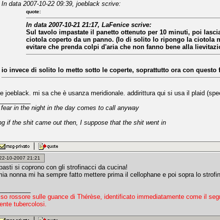
In data 2007-10-22 09:39, joeblack scrive:
quote:
In data 2007-10-21 21:17, LaFenice scrive:
Sul tavolo impastate il panetto ottenuto per 10 minuti, poi lasci
ciotola coperto da un panno. (Io di solito lo ripongo la ciotola
evitare che prenda colpi d'aria che non fanno bene alla lievitazi
io invece di solito lo metto sotto le coperte, soprattutto ora con questo 
joeblack. mi sa che è usanza meridionale. addirittura qui si usa il plaid (spe
_________
fear in the night in the day comes to call anyway
ng if the shit came out then, I suppose that the shit went in
: 22-10-2007 21:21
pasti si coprono con gli strofinacci da cucina!
 mia nonna mi ha sempre fatto mettere prima il cellophane e poi sopra lo strofi
_________
iso rossore sulle guance di Thérèse, identificato immediatamente come il seg
ente tubercolosi.