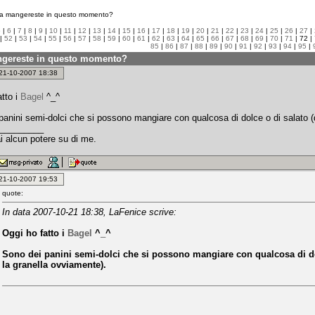
 mangereste in questo momento?
5
|
6
|
7
|
8
|
9
|
10
|
11
|
12
|
13
|
14
|
15
|
16
|
17
|
18
|
19
|
20
|
21
|
22
|
23
|
24
|
25
|
26
|
27
|
|
52
|
53
|
54
|
55
|
56
|
57
|
58
|
59
|
60
|
61
|
62
|
63
|
64
|
65
|
66
|
67
|
68
|
69
|
70
|
71
| 72 |
85
|
86
|
87
|
88
|
89
|
90
|
91
|
92
|
93
|
94
|
95
|
gereste in questo momento?
: 21-10-2007 18:38
atto i
Bagel
^_^
panini semi-dolci che si possono mangiare con qualcosa di dolce o di salato (
_________
i alcun potere su di me.
: 21-10-2007 19:53
quote:
In data 2007-10-21 18:38, LaFenice scrive:
Oggi ho fatto i
Bagel
^_^
Sono dei panini semi-dolci che si possono mangiare con qualcosa di dol
la granella ovviamente).