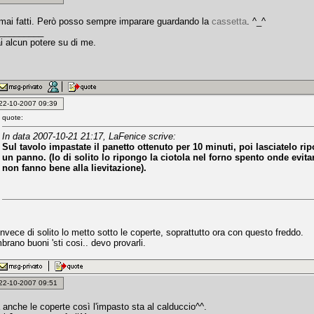
 mai fatti. Però posso sempre imparare guardando la
cassetta
. ^_^
_________
i alcun potere su di me.
: 22-10-2007 09:39
quote:
In data 2007-10-21 21:17, LaFenice scrive:
Sul tavolo impastate il panetto ottenuto per 10 minuti, poi lasciatelo rip
un panno. (Io di solito lo ripongo la ciotola nel forno spento onde evita
non fanno bene alla lievitazione).
invece di solito lo metto sotto le coperte, soprattutto ora con questo freddo.
rano buoni 'sti cosi.. devo provarli.
: 22-10-2007 09:51
 anche le coperte così l'impasto sta al calduccio^^.