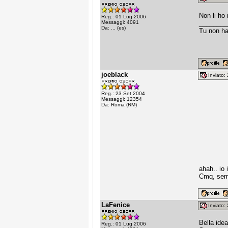
Non li ho
Reg.: 01 Lug 2006
Messaggi: 4091
________
Da: ... (es)
Tu non ha
joeblack
Inviato
Reg.: 23 Set 2004
Messaggi: 12354
Da: Roma (RM)
ahah.. io 
Cmq, semb
LaFenice
Inviato
Bella idea
Reg.: 01 Lug 2006