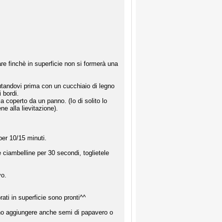
osare finchè in superficie non si formerà una
aiutandovi prima con un cucchiaio di legno
 bordi.
la coperto da un panno. (Io di solito lo
e alla lievitazione).
per 10/15 minuti.
 ciambelline per 30 secondi, toglietele
vo.
ti in superficie sono pronti^^
ono aggiungere anche semi di papavero o