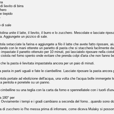
na
i lievito di birra
hero
e tiepido
o
 di sale
tolina unite il latte, il lievito, il burro e lo zucchero. Mescolate e lasciate rip
a. Aggiungete un pizzico di sale.
tola setacciate la farina e aggiungete a filo il latte che avete fatto riposare, 
tando con le mani otterete un panetto di pasta che si staccherà facilmente dai
 impastate il panetto ottenuto per 10 minuti, poi lasciatelo riposare nella cioto
 ciotola nel forno spento onde evitare che prenda colpi d'aria che non fanno ben
che la pasta è lievitata impastatela ancora per un paio di minuti.
a pasta in parti uguali e fate le ciambelline. Lasciate riposare la pasta ancora 
tola portate ad ebolizione dell'acqua, una volta che l'acqua bolle immergete le
lla pentola e ponetele su un panno.
cimbelline su una teglia con la carta da forno e spennellatele con i tuorli d'uo
a 180° per
. Ovviamente i tempi e i gradi cambiano a seconda del forno...quando sono dora
la di zucchero io l'ho messa prima di infornare, come diceva Mulaky si poss