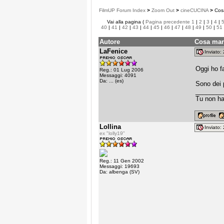
FilmUP Forum Index
>
Zoom Out
>
cineCUCINA
>
Cosa
Vai alla pagina (
Pagina precedente
1
|
2
|
3
|
4
|
40
|
41
|
42
|
43
|
44
|
45
|
46
|
47
|
48
|
49
|
50
|
51
Autore
Cosa man
LaFenice
Inviato
Oggi ho f
Reg.: 01 Lug 2006
Messaggi: 4091
Da: ... (es)
Sono dei 
________
Tu non ha
Lollina
Inviato
ex "lolly19"
Reg.: 11 Gen 2002
Messaggi: 19693
Da: albenga (SV)