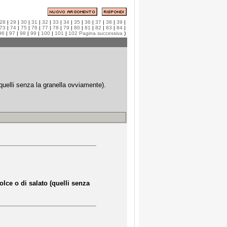
28
|
29
|
30
|
31
|
32
|
33
|
34
|
35
|
36
|
37
|
38
|
39
|
73
|
74
|
75
|
76
|
77
|
78
|
79
|
80
|
81
|
82
|
83
|
84
|
96
|
97
|
98
|
99
|
100
|
101
|
102
Pagina successiva
)
quelli senza la granella ovviamente).
ce o di salato (quelli senza