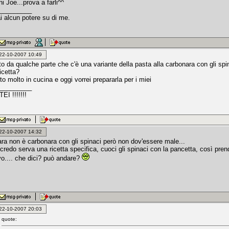
 Joe...prova a farli^^
_________
i alcun potere su di me.
: 22-10-2007 10:49
o da qualche parte che c'è una variante della pasta alla carbonara con gli spi
icetta?
tto molto in cucina e oggi vorrei prepararla per i miei
_________
EI !!!!!!!
: 22-10-2007 14:32
ara non è carbonara con gli spinaci però non dov'essere male...
credo serva una ricetta specifica, cuoci gli spinaci con la pancetta, così prend
ovo.... che dici? può andare?
: 22-10-2007 20:03
quote: