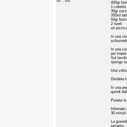
Da: ... (es)
400gr fari
1 cubetto d
30gr zucc
350ml latt
50gr burr
2 tuorli
un pizzico
In una cio
schiumett
In una cio
poi impas
Sul tavolo
ripongo la
Una volta 
Dividete l
In una pen
quindi da
Ponete le 
Infornate 
30 minuti
La granel
sesamo.