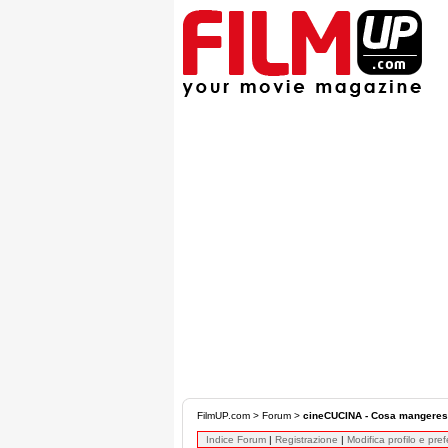
FilmUP.com
>
Forum
>
cineCUCINA - Cosa mangeres
Indice Forum
|
Registrazione
|
Modifica profilo e pre