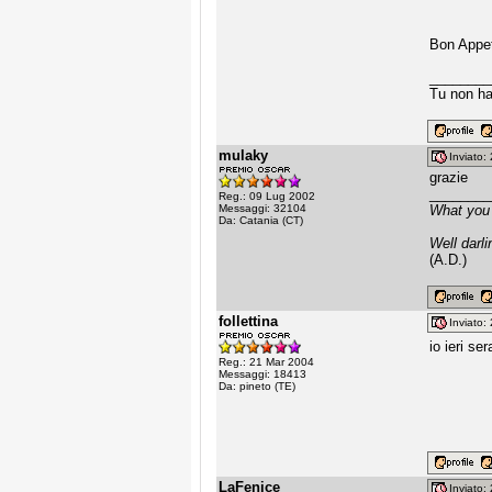
Bon Appet
________
Tu non ha
mulaky
Inviato
grazie
________
Reg.: 09 Lug 2002
Messaggi: 32104
What you 
Da: Catania (CT)
Well darli
(A.D.)
follettina
Inviato
io ieri se
Reg.: 21 Mar 2004
Messaggi: 18413
Da: pineto (TE)
LaFenice
Inviato