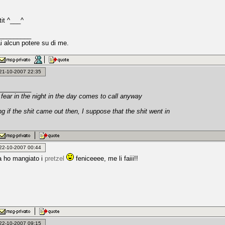
it ^___^
_________
i alcun potere su di me.
: 21-10-2007 22:35
_________
fear in the night in the day comes to call anyway
ng if the shit came out then, I suppose that the shit went in
: 22-10-2007 00:44
ra ho mangiato i
pretzel
feniceeee, me li faiii!!
: 22-10-2007 09:15