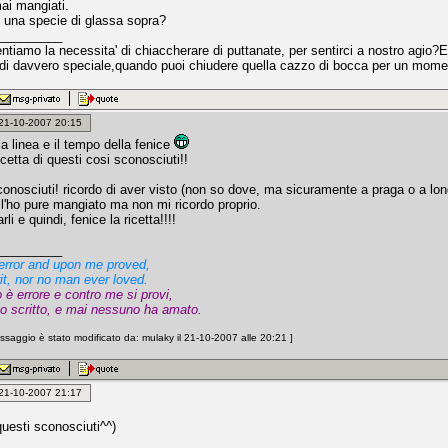
 mangiati.
una specie di glassa sopra?
_________
tiamo la necessita' di chiaccherare di puttanate, per sentirci a nostro agio?E'
di davvero speciale,quando puoi chiudere quella cazzo di bocca per un moment
: 21-10-2007 20:15
 la linea e il tempo della fenice
icetta di questi cosi sconosciuti!!
conosciuti! ricordo di aver visto (non so dove, ma sicuramente a praga o a lo
 l'ho pure mangiato ma non mi ricordo proprio.
li e quindi, fenice la ricetta!!!!
_________
e error and upon me proved,
it, nor no man ever loved.
 è errore e contro me si provi,
o scritto, e mai nessuno ha amato.
saggio è stato modificato da: mulaky il 21-10-2007 alle 20:21 ]
: 21-10-2007 21:17
esti sconosciuti^^)