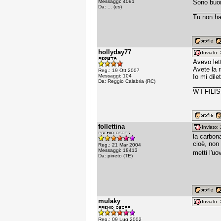
Messaggi: 4091
Sono buoni
Da: ... (es)
________
Tu non ha
hollyday77
Inviato
Avevo lett
Avete la r
Reg.: 19 Ott 2007
Messaggi: 104
Io mi dile
Da: Reggio Calabria (RC)
________
W I FILIST
follettina
Inviato
la carbon
cioè, non 
Reg.: 21 Mar 2004
Messaggi: 18413
metti l'u
Da: pineto (TE)
mulaky
Inviato
Reg.: 09 Lug 2002