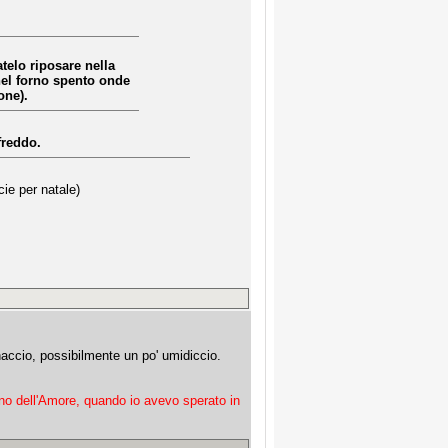
atelo riposare nella
 nel forno spento onde
one).
freddo.
cie per natale)
naccio, possibilmente un po' umidiccio.
no dell'Amore, quando io avevo sperato in