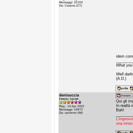
Messaggi: 32104
Da: Catania (CT)
idem come 
________
What you 
Well darli
(A.D.)
denisuccia
Inviato
Qui gli im
In realtà
Reg.: 14 Apr 2002
Messaggi: 16972
Bah!
Da: sanremo (IM)
________
L'improvv
una innoc