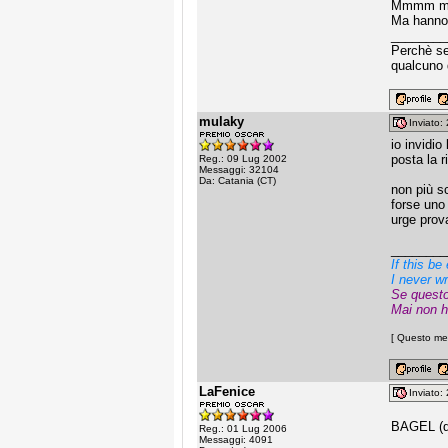
Mmmm mai
Ma hanno 
________
Perchè sen
qualcuno 
mulaky
Inviato
io invidio
posta la r
Reg.: 09 Lug 2002
Messaggi: 32104
Da: Catania (CT)
non più s
forse uno
urge provar
________
If this b
I never wr
Se questo
Mai non h
[ Questo mes
LaFenice
Inviato
BAGEL (qu
Reg.: 01 Lug 2006
Messaggi: 4091