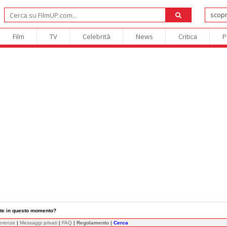
Film
TV
Celebrità
News
Critica
P
te in questo momento?
ferenze
|
Messaggi privati
|
FAQ
|
Regolamento
|
Cerca