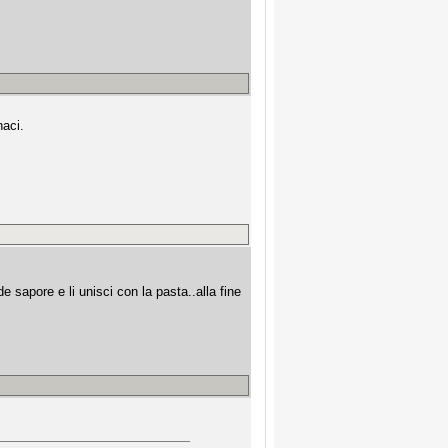
naci.
e sapore e li unisci con la pasta..alla fine