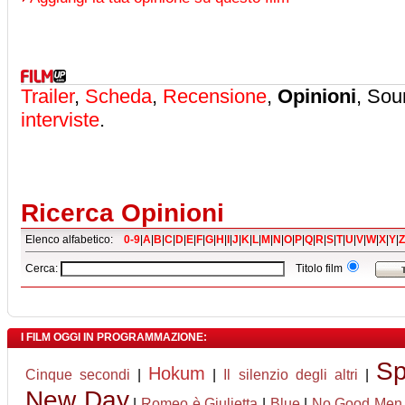
Trailer
,
Scheda
,
Recensione
,
Opinioni
, Sou
interviste
.
Ricerca Opinioni
Elenco alfabetico:
0-9
|
A
|
B
|
C
|
D
|
E
|
F
|
G
|
H
|
I
|
J
|
K
|
L
|
M
|
N
|
O
|
P
|
Q
|
R
|
S
|
T
|
U
|
V
|
W
|
X
|
Y
|
Z
Cerca:
Titolo film
I FILM OGGI IN PROGRAMMAZIONE:
Sp
Hokum
Cinque secondi
|
|
Il silenzio degli altri
|
New Day
|
Romeo è Giulietta
|
Blue
|
No Good Men