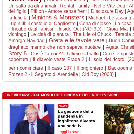
Un salto tra gli animali
|
Rental Family - Nelle Vite Degli Alt
del figlio
|
Pillion - Amore senza freni
|
Disclosure Day
|
Age
Minions & Monsters
la felicità
|
|
Michael
|
Le assaggia
Lupin III: Il castello di Cagliostro
|
Cena di classe
|
La casa -
- Incubo dagli abissi
|
Inside Out (NO 3D)
|
Gioia Mia
|
vichingo
|
Le città di pianura
|
The Life of Chuck
|
Terapia d
Greta e le favole vere
Amarga Navidad
|
|
Buen Cami
draghetto marino che non sapeva nuotare
|
Agata Christi
Story 5
|
Cos'è l'amore?
|
Ultimo schiaffo
|
Cime tempest
copertura
|
Il diavolo veste Prada 2
|
L'isola dei ricordi (2
per ricominciare
|
Il caso 137
|
Il prigioniero
|
Backrooms
Frozen 2 - Il Segreto di Arendelle
|
Old Boy (2003)
|
IN EVIDENZA - DAL MONDO DEL CINEMA E DELLA TELEVISIONE.
NEWS
La gestione della
pandemia in
Inghilterra diventa
una serie tv
Leggi la news