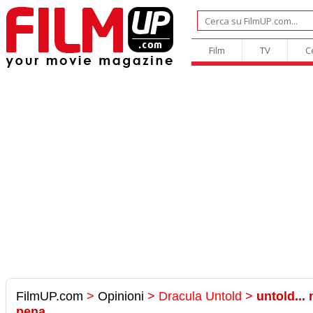
Film
TV
C
FilmUP.com
>
Opinioni
>
Dracula Untold
>
untold...
pena