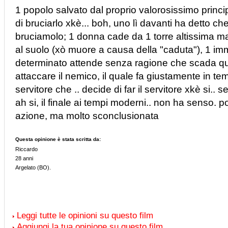
1 popolo salvato dal proprio valorosissimo princ
di bruciarlo xkè... boh, uno lì davanti ha detto ch
bruciamolo; 1 donna cade da 1 torre altissima m
al suolo (xò muore a causa della "caduta"), 1 im
determinato attende senza ragione che scada q
attaccare il nemico, il quale fa giustamente in tem
servitore che .. decide di far il servitore xkè si..
ah si, il finale ai tempi moderni.. non ha senso. p
azione, ma molto sconclusionata
Questa opinione è stata scritta da:
Riccardo
28 anni
Argelato (BO).
Leggi tutte le opinioni su questo film
Aggiungi la tua opinione su questo film