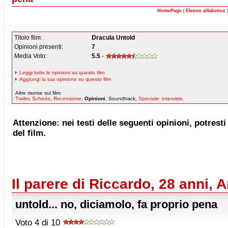
HomePage
|
Elenco alfabetico
Titolo film:
Dracula Untold
Opinioni presenti:
7
Media Voto:
5.5
-
Leggi tutte le opinioni su questo film
Aggiungi la tua opinione su questo film
Altre risorse sul film:
Trailer
,
Scheda
,
Recensione
,
Opinioni
, Soundtrack,
Speciale: interviste
.
Attenzione: nei testi delle seguenti opinioni, potresti 
del film.
Il parere di Riccardo, 28 anni, 
untold... no, diciamolo, fa proprio pena
Voto 4 di 10